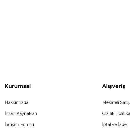
Ürün fiyatı diğer sitelerden daha pahalı.
Bu ürüne benzer farklı alternatifler olmalı.
KAMPANYA HABERCİSİ
Hemen e-posta listemize kayıt ol, en güncel
kampanyalar, yenilikler ve duyuruları ilk öğrenen sen ol.
Kurumsal
Alışveriş
Hakkımızda
Mesafeli Satı
İnsan Kaynakları
Gizlilik Politika
İletişim Formu
İptal ve İade