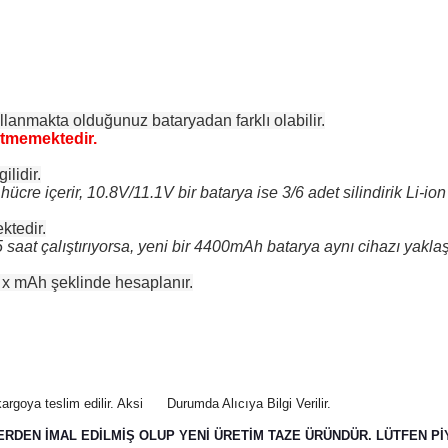
lanmakta olduğunuz bataryadan farklı olabilir.
etmemektedir.
gilidir.
ücre içerir, 10.8V/11.1V bir batarya ise 3/6 adet silindirik Li-ion 
ktedir.
aat çalıştırıyorsa, yeni bir 4400mAh batarya aynı cihazı yaklaşık 
 x mAh şeklinde hesaplanır.
argoya teslim edilir. Aksi
Durumda Alıcıya Bilgi Verilir.
ERDEN İMAL EDİLMİŞ OLUP YENİ ÜRETİM TAZE ÜRÜNDÜR. LÜTFEN PİY