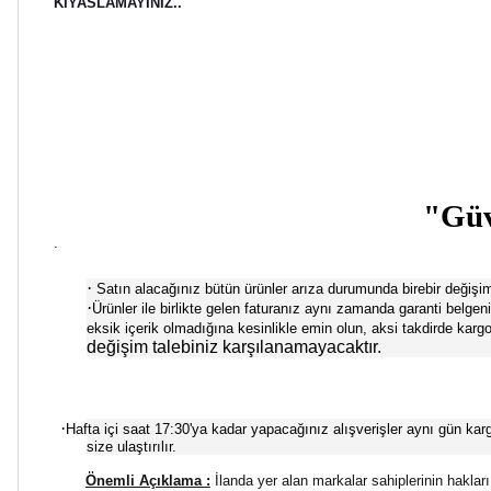
KIYASLAMAYINIZ..
"Güve
.
·
Satın alacağınız bütün ürünler arıza durumunda birebir değişim 
·
Ürünler ile birlikte gelen faturanız aynı zamanda garanti bel
eksik içerik olmadığına kesinlikle emin olun, aksi takdirde kar
değişim talebiniz karşılanamayacaktır.
·
Hafta içi saat 17:30'ya kadar yapacağınız alışverişler aynı gün kargoya
size ulaştırılır.
Önemli Açıklama :
İlanda yer alan markalar sahiplerinin hakları