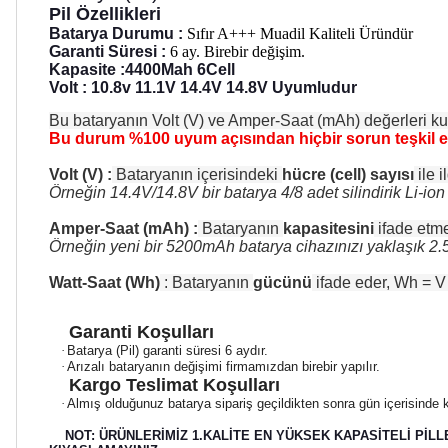
Pil Özellikleri
Batarya Durumu :
Sıfır A+++ Muadil Kaliteli Üründür
Garanti Süresi :
6 ay. Birebir değişim.
Kapasite :4400Mah 6Cell
Volt : 10.8v 11.1V 14.4V 14.8V Uyumludur
Bu bataryanın Volt (V) ve Amper-Saat (mAh) değerleri kul
Bu durum %100 uyum açısından hiçbir sorun teşkil 
Volt (V) :
Bataryanın içerisindeki
hücre (cell) sayısı
ile il
Örneğin 14.4V/14.8V bir batarya 4/8 adet silindirik Li-ion h
Amper-Saat (mAh) :
Bataryanın
kapasitesini
ifade etme
Örneğin yeni bir 5200mAh batarya cihazınızı yaklaşık 2.5 s
Watt-Saat (Wh)
: Bataryanın
gücünü
ifade eder, Wh = V
Garanti Koşulları
·
Batarya (Pil) garanti süresi 6 aydır.
·
Arızalı bataryanın değişimi firmamızdan birebir yapılır.
Kargo Teslimat Koşulları
·
Almış olduğunuz batarya sipariş geçildikten sonra gün içerisinde k
NOT: ÜRÜNLERİMİZ 1.KALİTE EN YÜKSEK KAPASİTELİ PİLL