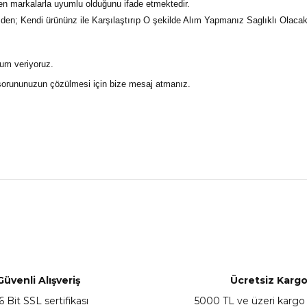
n markalarla uyumlu olduğunu ifade etmektedir.
; Kendi ürününz ile Karşılaştırıp O şekilde Alım Yapmanız Saglıklı Olacaktır.
rum veriyoruz.
 sorununuzun çözülmesi için bize mesaj atmanız.
nularda yetersiz gördüğünüz noktaları öneri formunu kullanarak tarafımız
Bu ürüne ilk yorumu siz yapın!
Yorum Yaz
Güvenli Alışveriş
Ücretsiz Karg
6 Bit SSL sertifikası
5000 TL ve üzeri kargo