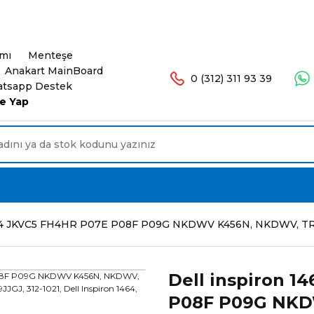
şlerinizde Ücretsiz Kargo. 16.00'a Kadar Olan Sip
ımı
Menteşe
Anakart MainBoard
0 (312) 311 93 39
tsapp Destek
e Yap
764 JKVC5 FH4HR P07E P08F P09G NKDWV K456N, NKDWV, TRJDK,
Dell inspiron 1
P08F P09G NKD