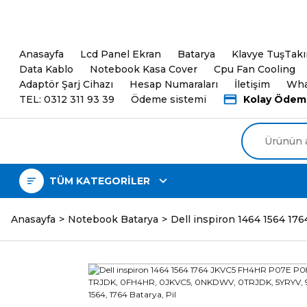
5000TL ve üzeri Alışveri
Anasayfa
Lcd Panel Ekran
Batarya
Klavye TuşTak
Data Kablo
Notebook Kasa Cover
Cpu Fan Cooling
Adaptör Şarj Cihazı
Hesap Numaraları
İletişim
Wha
TEL: 0312 311 93 39
Ödeme sistemi
Kolay Ödem
TÜM KATEGORİLER
Anasayfa
Notebook Batarya
Dell inspiron 1464 1564 1