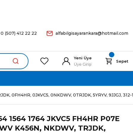
arişleriniz Aynı Gün Kargoda.
0 (507) 412 22 22
alfabilgisayarankara@hotmail.com
Yeni Üye
Sepet
Üye Girişi
 0FH4HR, 0JKVC5, 0NKDWV, 0TRJDK, 5YRYV, 9JJGJ, 312-1021, 
464 1564 1764 JKVC5 FH4HR P07E
WV K456N, NKDWV, TRJDK,