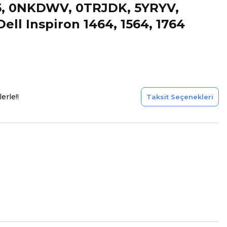
, 0NKDWV, 0TRJDK, 5YRYV,
Dell Inspiron 1464, 1564, 1764
erle!!
Taksit Seçenekleri