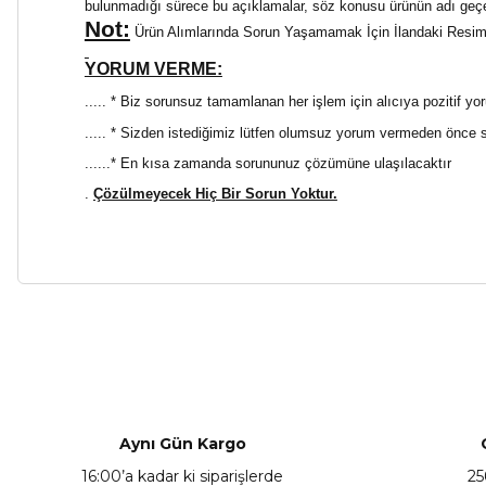
bulunmadığı sürece bu açıklamalar, söz konusu ürünün adı geçe
Not:
Ürün Alımlarında Sorun Yaşamamak İçin İlandaki Resimden
YORUM VERME:
..... * Biz sorunsuz tamamlanan her işlem için alıcıya pozitif yo
..... * Sizden istediğimiz lütfen olumsuz yorum vermeden önce
......* En kısa zamanda sorununuz çözümüne ulaşılacaktır
.
Çözülmeyecek Hiç Bir Sorun Yoktur.
Bu ürünün fiyat bilgisi, resim, ürün açıklamalarında ve diğer ko
Görüş ve önerileriniz için teşekkür ederiz.
Ürün resmi kalitesiz, bozuk veya görüntülenemiyor.
Ürün açıklamasında eksik bilgiler bulunuyor.
Aynı Gün Kargo
Ürün bilgilerinde hatalar bulunuyor.
16:00’a kadar ki siparişlerde
25