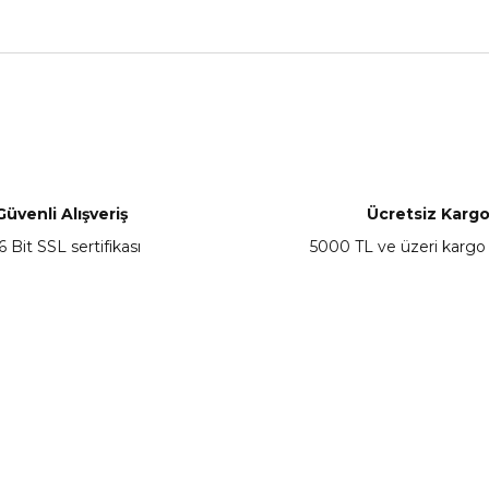
nularda yetersiz gördüğünüz noktaları öneri formunu kullanarak tarafımız
Bu ürüne ilk yorumu siz yapın!
Yorum Yaz
Güvenli Alışveriş
Ücretsiz Karg
6 Bit SSL sertifikası
5000 TL ve üzeri kargo
Gönder