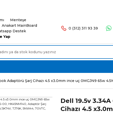
şlerinizde Ücretsiz Kargo. 16.00'a Kadar Olan Sip
ımı
Menteşe
Anakart MainBoard
0 (312) 311 93 39
tsapp Destek
e Yap
rabook Adaptörü Şarj Cihazı 4.5 x3.0mm ince uç 0MGJN9 65w
Dell 19.5v 3.34
Cihazı 4.5 x3.