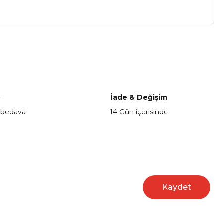
a iletebilirsiniz.
o
İade & Değişim
 bedava
14 Gün içerisinde
Kaydet