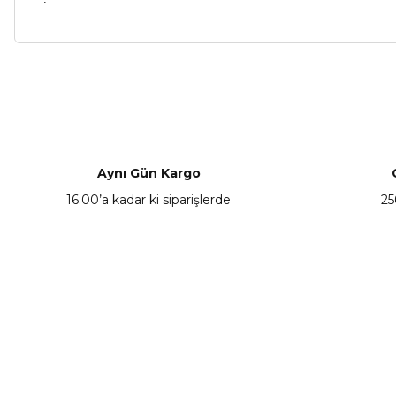
Bu ürünün fiyat bilgisi, resim, ürün açıklamalarında ve diğer ko
Görüş ve önerileriniz için teşekkür ederiz.
Ürün resmi kalitesiz, bozuk veya görüntülenemiyor.
Ürün açıklamasında eksik bilgiler bulunuyor.
Aynı Gün Kargo
Ürün bilgilerinde hatalar bulunuyor.
16:00’a kadar ki siparişlerde
25
Ürün fiyatı diğer sitelerden daha pahalı.
Bu ürüne benzer farklı alternatifler olmalı.
KAMPANYA HABERCİSİ
Hemen e-posta listemize kayıt ol, en güncel
kampanyalar, yenilikler ve duyuruları ilk öğrenen sen ol.