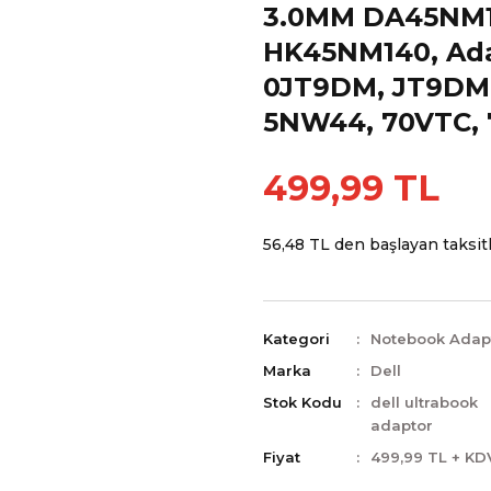
3.0MM DA45NM14
HK45NM140, Ada
0JT9DM, JT9DM,
5NW44, 70VTC, 
499,99 TL
56,48 TL den başlayan taksitl
Kategori
Notebook Adap
Marka
Dell
Stok Kodu
dell ultrabook
adaptor
Fiyat
499,99 TL + KD