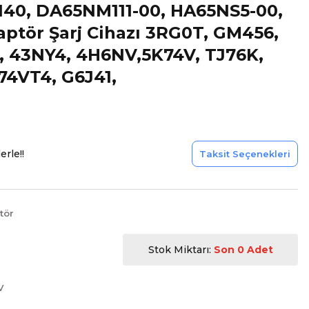
0, DA65NM111-00, HA65NS5-00,
ptör Şarj Cihazı 3RG0T, GM456,
 43NY4, 4H6NV,5K74V, TJ76K,
74VT4, G6J41,
erle!!
Taksit Seçenekleri
tör
Stok Miktarı:
Son 0 Adet
V