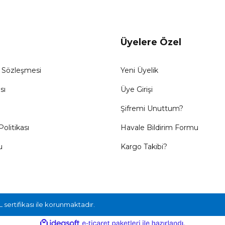
Üyelere Özel
ş Sözleşmesi
Yeni Üyelik
sı
Üye Girişi
Şifremi Unuttum?
Politikası
Havale Bildirim Formu
u
Kargo Takibi?
L sertifikası ile korunmaktadır.
ile
ideasoft
e-