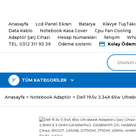
5000TL ve üzeri Alışveri
Anasayfa
Lcd Panel Ekran
Batarya
Klavye TuşTak
Data Kablo
Notebook Kasa Cover
Cpu Fan Cooling
Adaptör Şarj Cihazı
Hesap Numaraları
İletişim
Wha
TEL: 0312 311 93 39
Ödeme sistemi
Kolay Ödem
TÜM KATEGORİLER
Anasayfa
Notebook Adaptör
Dell 19.5v 3.34A 65w Ult