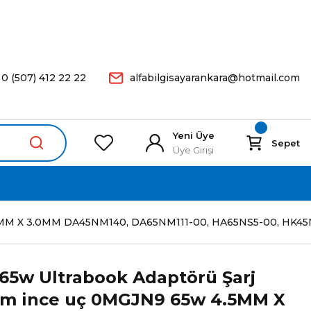
arişleriniz Aynı Gün Kargoda.
0 (507) 412 22 22
alfabilgisayarankara@hotmail.com
Yeni Üye
Sepet
Üye Girişi
 4.5MM X 3.0MM DA45NM140, DA65NM111-00, HA65NS5-00, HK45N
A 65w Ultrabook Adaptörü Şarj
0mm ince uç 0MGJN9 65w 4.5MM X