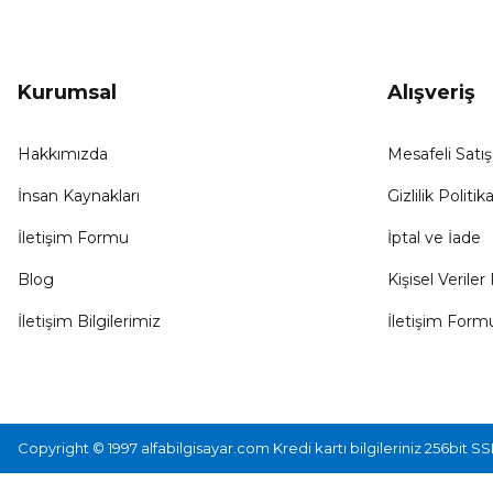
Kurumsal
Alışveriş
Hakkımızda
Mesafeli Satı
İnsan Kaynakları
Gizlilik Politika
İletişim Formu
İptal ve İade
Blog
Kişisel Veriler 
İletişim Bilgilerimiz
İletişim Form
Copyright © 1997 alfabilgisayar.com Kredi kartı bilgileriniz 256bit SS