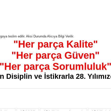
oya teslim edilir. Aksi Durumda Alıcıya Bilgi Verilir.
"Her parça Kalite"
"Her parça Güven"
"Her parça Sorumluluk
 Disiplin ve İstikrarla 28. Yılımı
nularda yetersiz gördüğünüz noktaları öneri formunu kullanarak tarafımız
Bu ürüne ilk yorumu siz yapın!