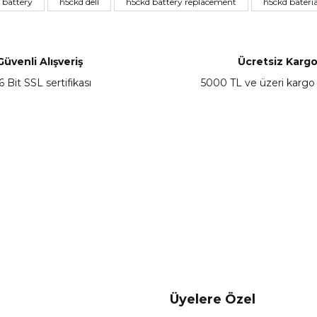
 battery
h5ckd dell
h5ckd battery replacement
h5ckd bateri
Yorum Yaz
Güvenli Alışveriş
Ücretsiz Karg
6 Bit SSL sertifikası
5000 TL ve üzeri kargo
Gönder
Üyelere Özel