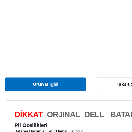
Ürün Bilgisi
Taksit 
DİKKAT
ORJINAL
DELL
BATA
Pil Özellikleri
Batarya Durumu :
Sıfır Orjınal
Üründür