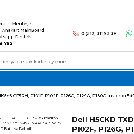
şlerinizde Ücretsiz Kargo. 16.00'a Kadar Olan Sip
ımı
Menteşe
Anakart MainBoard
0 (312) 311 93 39
tsapp Destek
e Yap
Y6 CF5RH, P101F, P102F, P126G, P129G, P130G Inspiron 5401 5
Dell H5CKD TXD
P102F, P126G, P