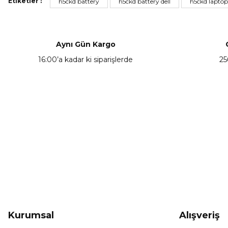
Etiketler :
h5ckd battery
h5ckd battery dell
h5ckd laptop
Ürün resmi kalitesiz, bozuk veya görüntülenemiyor.
Ürün açıklamasında eksik bilgiler bulunuyor.
Ürün bilgilerinde hatalar bulunuyor.
Aynı Gün Kargo
Ürün fiyatı diğer sitelerden daha pahalı.
16:00’a kadar ki siparişlerde
25
Bu ürüne benzer farklı alternatifler olmalı.
KAMPANYA HABERCİSİ
Hemen e-posta listemize kayıt ol, en güncel
kampanyalar, yenilikler ve duyuruları ilk öğrenen sen ol.
Kurumsal
Alışveriş