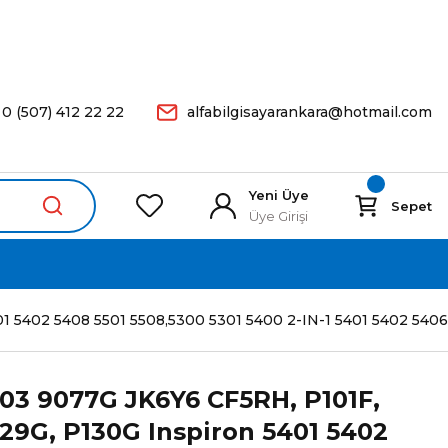
arişleriniz Aynı Gün Kargoda.
0 (507) 412 22 22
alfabilgisayarankara@hotmail.com
Yeni Üye
Sepet
Üye Girişi
402 5408 5501 5508,5300 5301 5400 2-IN-1 5401 5402 5406 2-I
03 9077G JK6Y6 CF5RH, P101F,
129G, P130G Inspiron 5401 5402