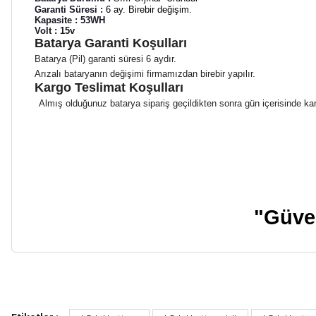
Garanti Süresi :
6 ay. Birebir değişim.
Kapasite : 53WH
Volt : 15v
Batarya Garanti Koşulları
Batarya (Pil) garanti süresi 6 aydır.
Arızalı bataryanın değişimi firmamızdan birebir yapılır.
Kargo Teslimat Koşulları
Almış olduğunuz batarya sipariş geçildikten sonra gün içerisinde karg
"Güven
Bu ürünün fiyat bilgisi, resim, ürün açıklamalarında ve diğer ko
Görüş ve önerileriniz için teşekkür ederiz.