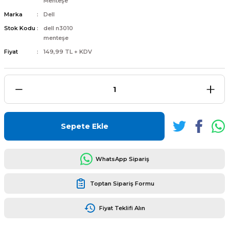
Menteşe
Marka
Dell
Stok Kodu
dell n3010
menteşe
Fiyat
149,99 TL + KDV
L
ENS
Sepete Ekle
L
WhatsApp Sipariş
Toptan Sipariş Formu
Fiyat Teklifi Alın
L