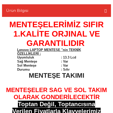
Ürün Bilgisi
MENTEŞELERİMİZ SIFIR
L
1.KALİTE ORJINAL VE
GARANTILIDIR
Lenovo LAPTOP MENTEŞE "nin TEKNİK
ÖZELLİKLERİ :
Uyumluluk
:
13.3 Lcd
Sağ Menteşe
:
Var
Sol Menteşe
:
Var
Durumu
:
Sıfır
MENTEŞE TAKIMI
MENTEŞELER SAG VE SOL TAKIM
OLARAK GONDERİLECEKTİR
Toptan Değil, Toptancısına
Verilen Fiyatlarla Klavyelerimiz