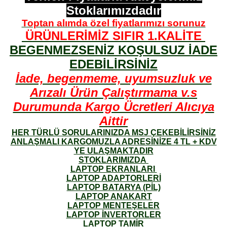
Stoklarımızdadır
Toptan alımda özel fiyatlarımızı sorunuz
ÜRÜNLERİMİZ SIFIR 1.KALİTE
BEGENMEZSENİZ KOŞULSUZ İADE
EDEBİLİRSİNİZ
İade, begenmeme, uyumsuzluk ve
Arızalı Ürün Çalıştırmama v.s
Durumunda Kargo Ücretleri Alıcıya
Aittir
HER TÜRLÜ SORULARINIZDA MSJ ÇEKEBİLİRSİNİZ
ANLAŞMALI KARGOMUZLA ADRESİNİZE 4 TL + KDV
YE ULAŞMAKTADIR
STOKLARIMIZDA
LAPTOP EKRANLARI
LAPTOP ADAPTORLERİ
LAPTOP BATARYA (PİL)
LAPTOP ANAKART
LAPTOP MENTEŞELER
LAPTOP İNVERTORLER
LAPTOP TAMİR