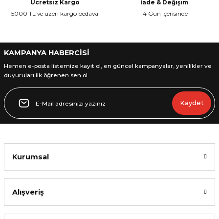
Ücretsiz Kargo
İade & Değişim
Ürün fiyatı diğer sitelerden daha pahalı.
5000 TL ve üzeri kargo bedava
14 Gün içerisinde
Bu ürüne benzer farklı alternatifler olmalı.
KAMPANYA HABERCİSİ
Hemen e-posta listemize kayıt ol, en güncel kampanyalar, yenilikler ve
duyuruları ilk öğrenen sen ol.
Gönder
Kaydet
Kurumsal
Alışveriş