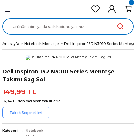
Geri Dön
Geri Dön
Geri Dön
Geri Dön
Geri Dön
cd Ekran Panel
Batarya
lavye
cd Data Kablo
Adaptör
Anasayfa
Notebook Menteşe
Dell Inspiron 13R N3010 Series Menteşe
Dell Inspiron 13R N3010 Series Menteşe
Takımı Sag Sol
149,99 TL
16,94 TL den başlayan taksitlerle!!
Taksit Seçenekleri
Kategori
Notebook