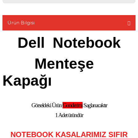
Ürün Bilgisi
L
Dell
Notebook
Menteşe
Kapağı
Görseldeki Ürün
Gonderimi
Saglanacaktır
1 Adet üründür
NOTEBOOK KASALARIMIZ SIFIR