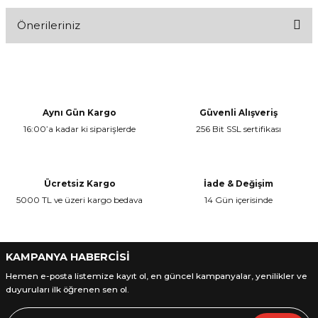
Önerileriniz
Bu ürüne ilk yorumu siz yapın!
Bu ürünün fiyat bilgisi, resim, ürün açıklamalarında ve diğer
konularda yetersiz gördüğünüz noktaları öneri formunu kullanarak
Yorum Yaz
tarafımıza iletebilirsiniz.
Görüş ve önerileriniz için teşekkür ederiz.
Aynı Gün Kargo
Güvenli Alışveriş
16:00’a kadar ki siparişlerde
256 Bit SSL sertifikası
Ürün resmi kalitesiz, bozuk veya görüntülenemiyor.
Ürün açıklamasında eksik bilgiler bulunuyor.
Ürün bilgilerinde hatalar bulunuyor.
Ücretsiz Kargo
İade & Değişim
Ürün fiyatı diğer sitelerden daha pahalı.
5000 TL ve üzeri kargo bedava
14 Gün içerisinde
Bu ürüne benzer farklı alternatifler olmalı.
KAMPANYA HABERCİSİ
Hemen e-posta listemize kayıt ol, en güncel kampanyalar, yenilikler ve
duyuruları ilk öğrenen sen ol.
Gönder