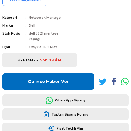
Taksit Seçenekleri
Kategori
Notebook Menteşe
Marka
Dell
Stok Kodu
dell 3521 menteşe
L
ENS
kapagı
Fiyat
399,99 TL + KDV
Stok Miktarı:
Son 0 Adet
L
Gelince Haber Ver
WhatsApp Sipariş
Toptan Sipariş Formu
L
Fiyat Teklifi Alın