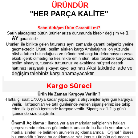
ÜRÜNDÜR
"HER PARÇA KALİTE"
Satın Aldığım Ürün Garantili mi?
·
1
Satın alacağınız bütün ürünler arıza durumunda birebir değişim ve
AY
garantilidir.
·
Ürünler
ile birlikte gelen faturanız aynı zamanda garanti belgeniz yerine
geçmektedir. Ürünü
teslim alırken kargo Ambalajının
ön yüzünde
nüsha fatura bulunduğuna ve üründe herhangi bir deformasyon veya
eksik içerik olmadığına kesinlikle emin olun, aksi takdirde kargonuzu
teslim almayıp, tutanak tutturunuz ve akabinde müşteri destek
Aksi takdirde iade ve
hattımızı arayarak şikayet kaydı açtırınız.
değişim talebiniz karşılanamayacaktır.
Kargo Süreci
Ürün Ne Zaman Kargoya Verilir ?
·
Hafta içi saat 17:00'ya kadar yapacağınız alışverişler aynı gün kargoya
verilir. Haftasonları ve tatil günlerinde verilen siparişleriniz ise takip
eden ilk iş günü içerisinde kargoya verilir. Siparişiniz 1-2 iş günü
içerisinde size ulaştırılır.
Önemli Açıklama :
İlanda yer alan markalar sahiplerinin hakları
çerçevesinde referans gösterilmek amacı ile bu İlanda yer alan ve
marka isimleri ile belirtilen ürünlerin açıklamalarında " Orjinal " ibaresi
bulunmadığı sürece bu açıklamalar, söz konusu ürünün adı geçen