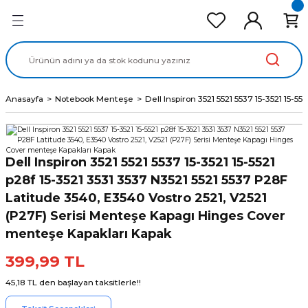
Geri Dön
Geri Dön
Geri Dön
Geri Dön
Geri Dön
cd Ekran Panel
Batarya
lavye
cd Data Kablo
Adaptör
Anasayfa
Notebook Menteşe
Dell Inspiron 3521 5521 5537 15-3521 15-
Dell Inspiron 3521 5521 5537 15-3521 15-5521
p28f 15-3521 3531 3537 N3521 5521 5537 P28F
Latitude 3540, E3540 Vostro 2521, V2521
(P27F) Serisi Menteşe Kapagı Hinges Cover
menteşe Kapakları Kapak
399,99 TL
45,18 TL den başlayan taksitlerle!!