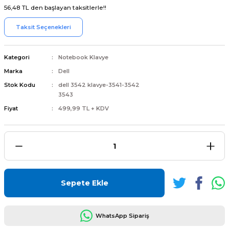
56,48 TL den başlayan taksitlerle!!
Taksit Seçenekleri
Kategori
Notebook Klavye
L
ENS
Marka
Dell
Stok Kodu
dell 3542 klavye-3541-3542
3543
Fiyat
499,99 TL + KDV
L
Sepete Ekle
L
WhatsApp Sipariş