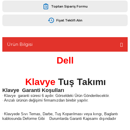
Toptan Sipariş Formu
Fiyat Teklifi Alın
L
Ürün Bilgisi
Dell
Klavye
Tuş Takımı
Klavye
Garanti Koşulları
·
Klavye
garanti süresi 6 aydır. Görseldeki Ürün Gönderilecektir.
·
Arızalı ürünün değişimi firmamızdan birebir yapılır.
·
Klavyede Sıvı Temas, Darbe, Tuş Koparılması veya kırıgı, Baglantı
kablosunda Deforme Gibi
Durumlarda Garanti Kapsamı dışındadır