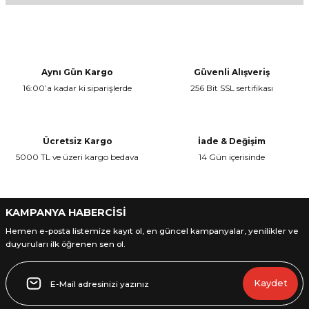
Bu ürünün fiyat bilgisi, resim, ürün açıklamalarında ve diğer
konularda yetersiz gördüğünüz noktaları öneri formunu kullanarak
Yorum Yaz
tarafımıza iletebilirsiniz.
Görüş ve önerileriniz için teşekkür ederiz.
Aynı Gün Kargo
Güvenli Alışveriş
16:00’a kadar ki siparişlerde
256 Bit SSL sertifikası
Ürün resmi kalitesiz, bozuk veya görüntülenemiyor.
Ürün açıklamasında eksik bilgiler bulunuyor.
Ürün bilgilerinde hatalar bulunuyor.
Ücretsiz Kargo
İade & Değişim
Ürün fiyatı diğer sitelerden daha pahalı.
5000 TL ve üzeri kargo bedava
14 Gün içerisinde
Bu ürüne benzer farklı alternatifler olmalı.
KAMPANYA HABERCİSİ
Hemen e-posta listemize kayıt ol, en güncel kampanyalar, yenilikler ve
duyuruları ilk öğrenen sen ol.
Gönder
Kaydet