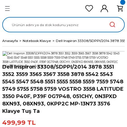
Geri Dön
Geri Dön
Geri Dön
Geri Dön
Geri Dön
cd Ekran Panel
Batarya
lavye
cd Data Kablo
Adaptör
Anasayfa
Notebook Klavye
Dell Inspiron 33308/SDPPI/2014 3878 355
Dell Inspiron 33308/SDPPI/2014 3878 3551
3552 3559 3565 3567 3558 3878 5542 5543
5545 5547 5548 5551 5555 5558 5559 7559 5748
5749 5755 5758 5759 VOSTRO 3558 LATITUDE
3550 P40F, P39F 0G7P48, 051CHY, 0N3PXD
8XN93, 08XN93, 0KPP2C MP-13N73 3576
Klavye Tuş Ta
499,99 TL