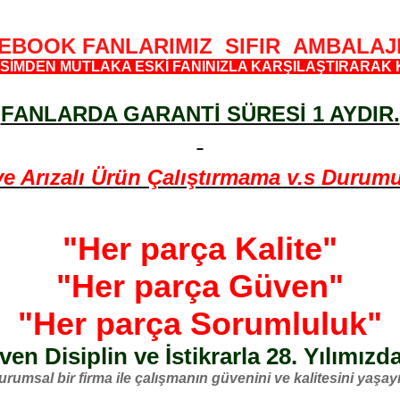
EBOOK FANLARIMIZ SIFIR AMBALAJ
SİMDEN MUTLAKA ESKİ FANINIZLA KARŞILAŞTIRARAK 
FANLARDA GARANTİ SÜRESİ 1 AYDIR.
Arızalı Ürün Çalıştırmama v.s Durumund
"Her parça Kalite"
"Her parça Güven"
"Her parça Sorumluluk"
en Disiplin ve İstikrarla 28. Yılımızd
urumsal bir firma ile çalışmanın güvenini ve kalitesini yaşayı