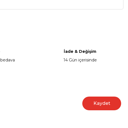
a iletebilirsiniz.
o
İade & Değişim
 bedava
14 Gün içerisinde
Kaydet