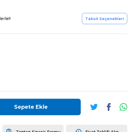
erle!!
Taksit Seçenekleri
Sepete Ekle
Toptan Sipariş Formu
Fiyat Teklifi Alın