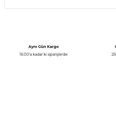
Bu ürünün fiyat bilgisi, resim, ürün açıklamalarında ve diğer ko
Görüş ve önerileriniz için teşekkür ederiz.
Ürün resmi kalitesiz, bozuk veya görüntülenemiyor.
Ürün açıklamasında eksik bilgiler bulunuyor.
Aynı Gün Kargo
Ürün bilgilerinde hatalar bulunuyor.
16:00’a kadar ki siparişlerde
25
Ürün fiyatı diğer sitelerden daha pahalı.
Bu ürüne benzer farklı alternatifler olmalı.
KAMPANYA HABERCİSİ
Hemen e-posta listemize kayıt ol, en güncel
kampanyalar, yenilikler ve duyuruları ilk öğrenen sen ol.