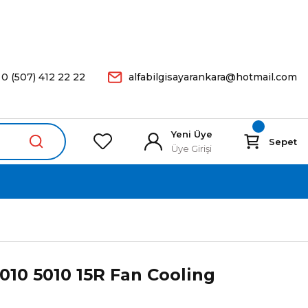
arişleriniz Aynı Gün Kargoda.
0 (507) 412 22 22
alfabilgisayarankara@hotmail.com
Yeni Üye
Sepet
Üye Girişi
5010 5010 15R Fan Cooling