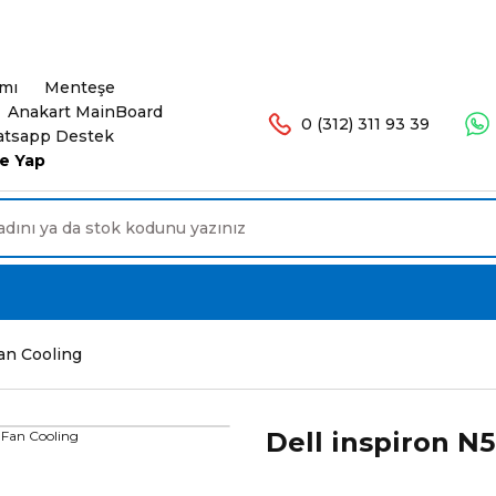
şlerinizde Ücretsiz Kargo. 16.00'a Kadar Olan Sip
ımı
Menteşe
Anakart MainBoard
0 (312) 311 93 39
tsapp Destek
e Yap
an Cooling
Dell inspiron N