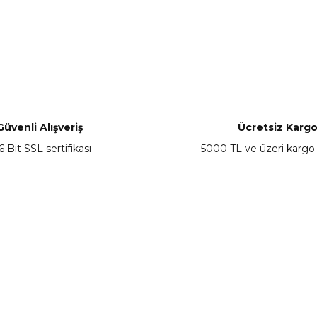
nularda yetersiz gördüğünüz noktaları öneri formunu kullanarak tarafımız
Bu ürüne ilk yorumu siz yapın!
Yorum Yaz
Güvenli Alışveriş
Ücretsiz Karg
6 Bit SSL sertifikası
5000 TL ve üzeri kargo
Gönder