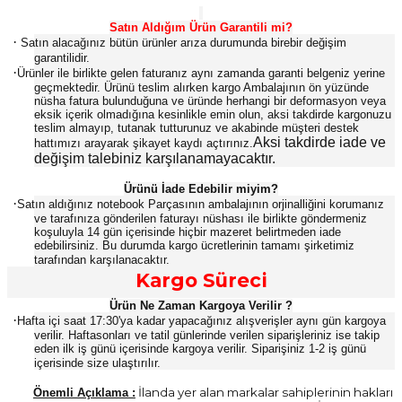
Satın Aldığım Ürün Garantili mi?
·
Satın alacağınız bütün ürünler arıza durumunda birebir değişim
garantilidir.
·
Ürünler ile birlikte gelen faturanız aynı zamanda garanti belgeniz yerine
geçmektedir. Ürünü teslim alırken kargo Ambalajının ön yüzünde
nüsha fatura bulunduğuna ve üründe herhangi bir deformasyon veya
eksik içerik olmadığına kesinlikle emin olun, aksi takdirde kargonuzu
teslim almayıp, tutanak tutturunuz ve akabinde müşteri destek
Aksi takdirde iade ve
hattımızı arayarak şikayet kaydı açtırınız.
değişim talebiniz karşılanamayacaktır.
Ürünü İade Edebilir miyim?
·
Satın aldığınız notebook Parçasının ambalajının orjinalliğini korumanız
ve tarafınıza gönderilen faturayı nüshası ile birlikte göndermeniz
koşuluyla 14 gün içerisinde hiçbir mazeret belirtmeden iade
edebilirsiniz. Bu durumda kargo ücretlerinin tamamı şirketimiz
tarafından karşılanacaktır.
Kargo Süreci
Ürün Ne Zaman Kargoya Verilir ?
·
Hafta içi saat 17:30'ya kadar yapacağınız alışverişler aynı gün kargoya
verilir. Haftasonları ve tatil günlerinde verilen siparişleriniz ise takip
eden ilk iş günü içerisinde kargoya verilir. Siparişiniz 1-2 iş günü
içerisinde size ulaştırılır.
İlanda yer alan markalar sahiplerinin hakları
Önemli Açıklama :