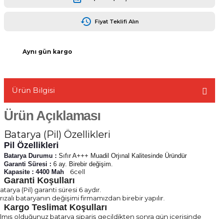
Fiyat Teklifi Alın
Aynı gün kargo
L
Ürün Bilgisi
Ürün Açıklaması
Batarya (Pil) Özellikleri
Pil Özellikleri
Batarya Durumu :
Sıfır A+++ Muadil Orjınal Kalitesinde Üründür
Garanti Süresi :
6 ay. Birebir değişim.
6cell
Kapasite : 4400 Mah
Garanti Koşulları
atarya (Pil) garanti süresi 6 aydır.
rızalı bataryanın değişimi firmamızdan birebir yapılır.
Kargo Teslimat Koşulları
lmış olduğunuz batarya sipariş geçildikten sonra gün içerisinde