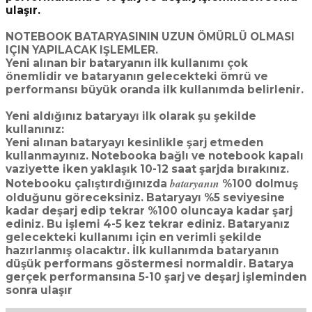
ulaşır.
NOTEBOOK BATARYASININ UZUN ÖMÜRLÜ OLMASI
IÇIN YAPILACAK IŞLEMLER.
Yeni alınan bir bataryanın ilk kullanımı çok
önemlidir ve bataryanın gelecekteki ömrü ve
performansı büyük oranda ilk kullanımda belirlenir.
Yeni aldığınız bataryayı ilk olarak şu şekilde
kullanınız:
Yeni alınan bataryayı kesinlikle şarj etmeden
kullanmayınız. Notebooka bağlı ve notebook kapalı
vaziyette iken yaklaşık 10-12 saat şarjda bırakınız.
bataryanın
Notebooku çalıştırdığınızda
%100 dolmuş
olduğunu göreceksiniz. Bataryayı %5 seviyesine
kadar deşarj edip tekrar %100 oluncaya kadar şarj
ediniz. Bu işlemi 4-5 kez tekrar ediniz. Bataryanız
gelecekteki kullanımı için en verimli şekilde
hazırlanmış olacaktır. İlk kullanımda bataryanın
düşük performans göstermesi normaldir. Batarya
gerçek performansına 5-10 şarj ve deşarj işleminden
sonra ulaşır