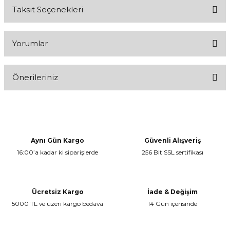
Taksit Seçenekleri
Yorumlar
Önerileriniz
Bu ürüne ilk yorumu siz yapın!
Bu ürünün fiyat bilgisi, resim, ürün açıklamalarında ve diğer
konularda yetersiz gördüğünüz noktaları öneri formunu kullanarak
Yorum Yaz
tarafımıza iletebilirsiniz.
Görüş ve önerileriniz için teşekkür ederiz.
Aynı Gün Kargo
Güvenli Alışveriş
16:00’a kadar ki siparişlerde
256 Bit SSL sertifikası
Ürün resmi kalitesiz, bozuk veya görüntülenemiyor.
Ürün açıklamasında eksik bilgiler bulunuyor.
Ürün bilgilerinde hatalar bulunuyor.
Ücretsiz Kargo
İade & Değişim
Ürün fiyatı diğer sitelerden daha pahalı.
5000 TL ve üzeri kargo bedava
14 Gün içerisinde
Bu ürüne benzer farklı alternatifler olmalı.