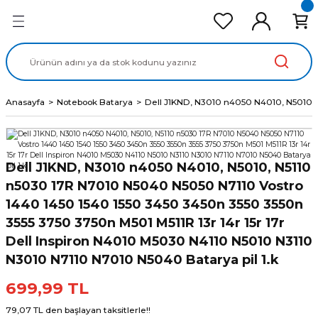
Geri Dön
Geri Dön
Geri Dön
Geri Dön
Geri Dön
cd Ekran Panel
Batarya
lavye
cd Data Kablo
Adaptör
Anasayfa
Notebook Batarya
Dell J1KND, N3010 n4050 N4010, N5010, N
Dell J1KND, N3010 n4050 N4010, N5010, N5110
n5030 17R N7010 N5040 N5050 N7110 Vostro
1440 1450 1540 1550 3450 3450n 3550 3550n
3555 3750 3750n M501 M511R 13r 14r 15r 17r
Dell Inspiron N4010 M5030 N4110 N5010 N3110
N3010 N7110 N7010 N5040 Batarya pil 1.k
699,99 TL
79,07 TL den başlayan taksitlerle!!