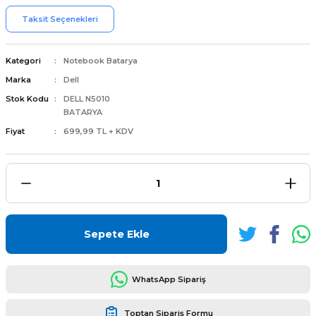
Taksit Seçenekleri
Kategori
Notebook Batarya
Marka
Dell
L
ENS
Stok Kodu
DELL N5010
BATARYA
Fiyat
699,99 TL + KDV
L
Sepete Ekle
WhatsApp Sipariş
L
Toptan Sipariş Formu