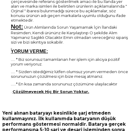
çerçevesinde referans gösterilmek amacı ile bu İlanda yer
alan ve marka isimleri ile belirtilen ürünlerin açıklamalarında "
Orjinal " ibaresi bulunmadığı sürece bu açıklamalar, söz
konusu ürünün adı geçen markalarla uyumlu olduğunu ifade
etmektedir.
Not:
Ürün Alımlarında Sorun Yaşamamak İçin İlandaki
Resimden; Kendi ürününz ile Karşılaştırıp O şekilde Alım
Yapmanız Saglıklı Olacaktır.Emin olmadan vereceğiniz sipariş
sizi ve bizi sıkıntıya sokabilir.
YORUM VERME:
..... * Biz sorunsuz tamamlanan her işlem için alıcıya pozitif
yorum veriyoruz.
..... * Sizden istediğimiz lütfen olumsuz yorum vermeden önce
sorununuzun çözülmesi için bize mesaj atmanız.
......* En kısa zamanda sorununuz çözümüne ulaşılacaktır
.
Çözülmeyecek Hiç Bir Sorun Yoktur.
Yeni alınan bataryayı kesinlikle şarj etmeden
kullanmayınız. İlk kullanımda bataryanın düşük
performans göstermesi normaldir. Batarya gerçek
performansına 5-10 şarj ve deşarj işleminden sonra