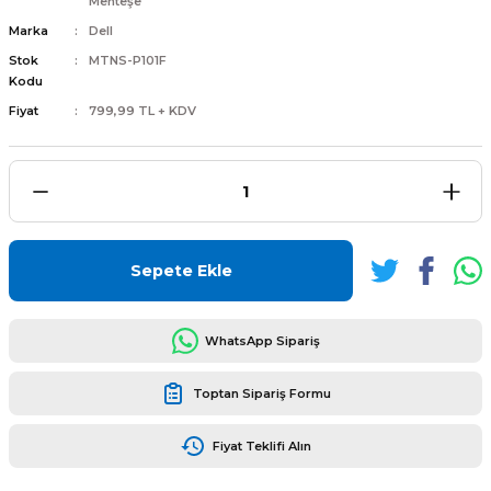
Menteşe
Marka
Dell
Stok
MTNS-P101F
Kodu
Fiyat
799,99 TL + KDV
L
ENS
Sepete Ekle
L
WhatsApp Sipariş
Toptan Sipariş Formu
Fiyat Teklifi Alın
L