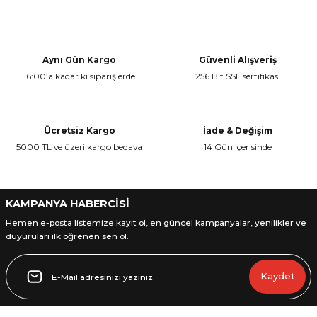
Bu ürünün fiyat bilgisi, resim, ürün açıklamalarında ve diğer
konularda yetersiz gördüğünüz noktaları öneri formunu kullanarak
Yorum Yaz
tarafımıza iletebilirsiniz.
Görüş ve önerileriniz için teşekkür ederiz.
Aynı Gün Kargo
Güvenli Alışveriş
16:00’a kadar ki siparişlerde
256 Bit SSL sertifikası
Ürün resmi kalitesiz, bozuk veya görüntülenemiyor.
Ürün açıklamasında eksik bilgiler bulunuyor.
Ürün bilgilerinde hatalar bulunuyor.
Ücretsiz Kargo
İade & Değişim
Ürün fiyatı diğer sitelerden daha pahalı.
5000 TL ve üzeri kargo bedava
14 Gün içerisinde
Bu ürüne benzer farklı alternatifler olmalı.
KAMPANYA HABERCİSİ
Hemen e-posta listemize kayıt ol, en güncel kampanyalar, yenilikler ve
duyuruları ilk öğrenen sen ol.
Gönder
Kaydet