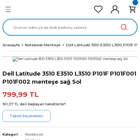
Geri Dön
Geri Dön
Geri Dön
Geri Dön
Geri Dön
cd Ekran Panel
Batarya
lavye
cd Data Kablo
Adaptör
Anasayfa
Notebook Menteşe
Dell Latitude 3510 E3510 L3510 P101F 
Dell Latitude 3510 E3510 L3510 P101F P101F001
P101F002 menteşe sağ Sol
799,99 TL
90,37 TL den başlayan taksitlerle!!
Taksit Seçenekleri
Kategori
Notebook