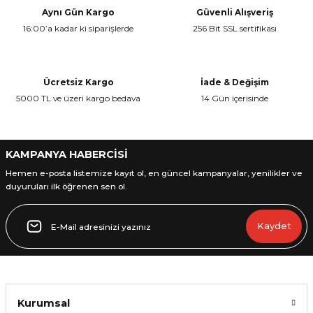
Aynı Gün Kargo
Güvenli Alışveriş
16:00’a kadar ki siparişlerde
256 Bit SSL sertifikası
Ürün resmi kalitesiz, bozuk veya görüntülenemiyor.
Ürün açıklamasında eksik bilgiler bulunuyor.
Ürün bilgilerinde hatalar bulunuyor.
Ücretsiz Kargo
İade & Değişim
Ürün fiyatı diğer sitelerden daha pahalı.
5000 TL ve üzeri kargo bedava
14 Gün içerisinde
Bu ürüne benzer farklı alternatifler olmalı.
KAMPANYA HABERCİSİ
Hemen e-posta listemize kayıt ol, en güncel kampanyalar, yenilikler ve
duyuruları ilk öğrenen sen ol.
Gönder
Kaydet
Kurumsal