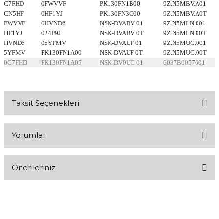
C7FHD
0FWVVF
PK130FN1B00
9Z.N5MBV.A01
CN5HF
0HF1YJ
PK130FN3C00
9Z.N5MBV.A0T
FWVVF
0HVND6
NSK-DVABV 01
9Z.N5MLN.001
HF1YJ
024P9J
NSK-DVABV 0T
9Z.N5MLN.00T
HVND6
05YFMV
NSK-DVAUF 01
9Z.N5MUC.001
5YFMV
PK130FN1A00
NSK-DVAUF 0T
9Z.N5MUC.00T
0C7FHD
PK130FN1A05
NSK-DV0UC 01
6037B0057601
Taksit Seçenekleri
Yorumlar
Önerileriniz
Bu ürüne ilk yorumu siz yapın!
Bu ürünün fiyat bilgisi, resim, ürün açıklamalarında ve diğer
konularda yetersiz gördüğünüz noktaları öneri formunu kullanarak
Yorum Yaz
tarafımıza iletebilirsiniz.
Görüş ve önerileriniz için teşekkür ederiz.