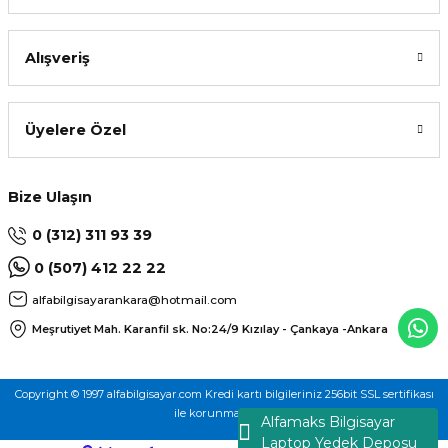
Alışveriş
Üyelere Özel
Bize Ulaşın
0 (312) 311 93 39
0 (507) 412 22 22
alfabilgisayarankara@hotmail.com
Meşrutiyet Mah. Karanfil sk. No:24/9
Kızılay - Çankaya -Ankara
Copyright © 1997 alfabilgisayar.com Kredi kartı bilgileriniz 256bit SSL sertifikası
ile korunmaktadır.
Alfamaks Bilgisayar
Laptop Yedek Deposu