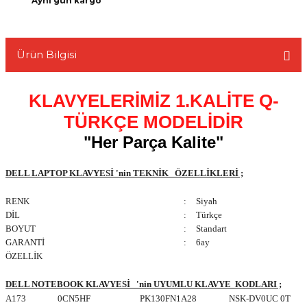
Aynı gün kargo
Ürün Bilgisi
L
KLAVYELERİMİZ 1.KALİTE Q-
TÜRKÇE MODELİDİR
"Her Parça Kalite"
DELL LAPTOP KLAVYESİ 'nin TEKNİK ÖZELLİKLERİ ;
RENK
:
Siyah
DİL
:
Türkçe
BOYUT
:
Standart
GARANTİ
:
6ay
ÖZELLİK
DELL NOTEBOOK KLAVYESİ 'nin UYUMLU KLAVYE KODLARI ;
A173
0CN5HF
PK130FN1A28
NSK-DV0UC 0T