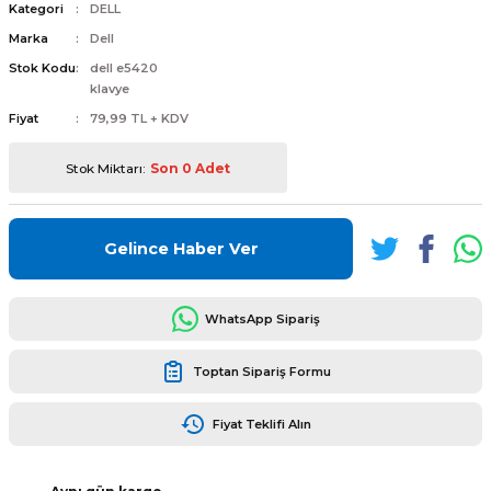
Kategori
DELL
Marka
Dell
Stok Kodu
dell e5420
klavye
Fiyat
79,99 TL + KDV
L
ENS
Stok Miktarı:
Son 0 Adet
Gelince Haber Ver
L
WhatsApp Sipariş
Toptan Sipariş Formu
Fiyat Teklifi Alın
L