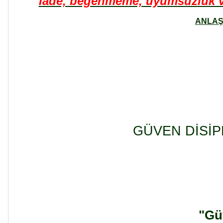
İade, begenmeme, uyumsuzluk ve 
ANLAŞ
GÜVEN DİSİP
"Güv