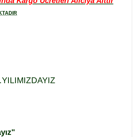
a Kargo Ücretleri Alıcıya Aittir
KTADIR
YILIMIZDAYIZ
ayız"