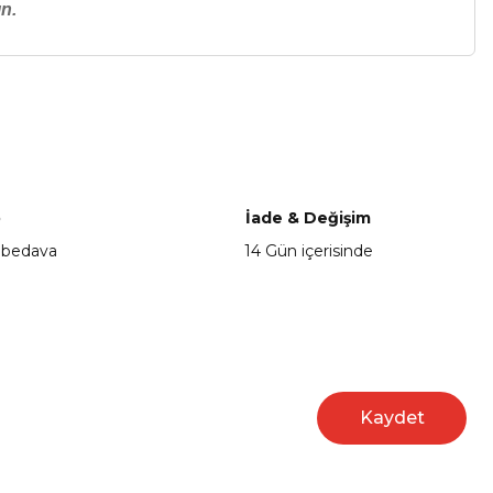
n.
a iletebilirsiniz.
o
İade & Değişim
 bedava
14 Gün içerisinde
Kaydet