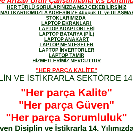
Arızalı Ürün Çalıştırmama v.s Durumund
HER TÜRLÜ SORULARINIZDA MSJ ÇEKEBİLİRSİNİZ
MALI KARGOMUZLA ADRESİNİZE 4buçuk TL ye ULAŞMA
STOKLARIMIZDA
LAPTOP EKRANLARI
LAPTOP ADAPTORLERİ
LAPTOP BATARYA (PİL)
LAPTOP ANAKART
LAPTOP MENTEŞELER
LAPTOP İNVERTORLER
LAPTOP TAMİR
HİZMETLERİMİZ MEVCUTTUR
"HER PARÇA KALİTE"
LİN VE İSTİKRARLA SEKTÖRDE 14.
"Her parça Kalite"
"Her parça Güven"
"Her parça Sorumluluk"
en Disiplin ve İstikrarla 14. Yılımızd