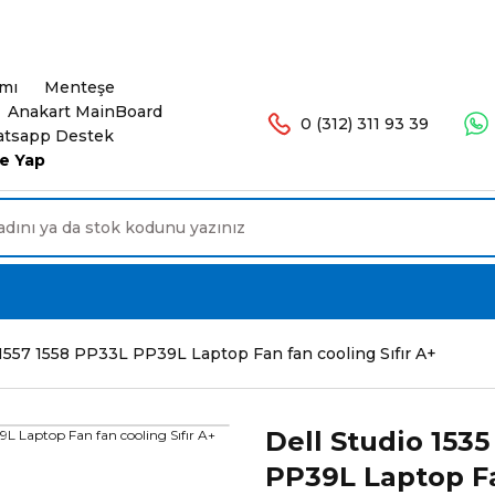
şlerinizde Ücretsiz Kargo. 16.00'a Kadar Olan Sip
ımı
Menteşe
Anakart MainBoard
0 (312) 311 93 39
tsapp Destek
e Yap
 1557 1558 PP33L PP39L Laptop Fan fan cooling Sıfır A+
Dell Studio 1535
PP39L Laptop Fa