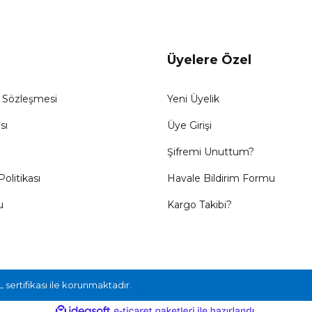
Üyelere Özel
ş Sözleşmesi
Yeni Üyelik
sı
Üye Girişi
Şifremi Unuttum?
Politikası
Havale Bildirim Formu
u
Kargo Takibi?
L sertifikası ile korunmaktadır.
ile
ideasoft
e-