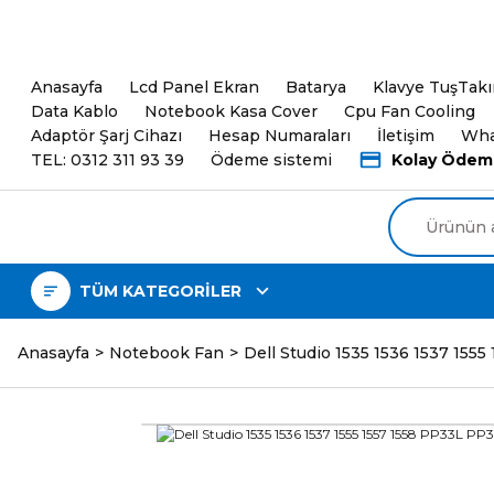
5000TL ve üzeri Alışveri
Anasayfa
Lcd Panel Ekran
Batarya
Klavye TuşTak
Data Kablo
Notebook Kasa Cover
Cpu Fan Cooling
Adaptör Şarj Cihazı
Hesap Numaraları
İletişim
Wha
TEL: 0312 311 93 39
Ödeme sistemi
Kolay Ödem
TÜM KATEGORİLER
Anasayfa
Notebook Fan
Dell Studio 1535 1536 1537 1555