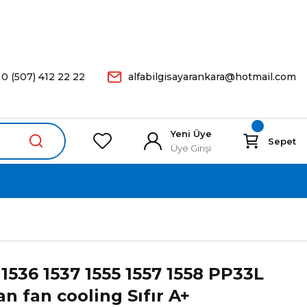
arişleriniz Aynı Gün Kargoda.
0 (507) 412 22 22
alfabilgisayarankara@hotmail.com
Yeni Üye
Sepet
Üye Girişi
 1536 1537 1555 1557 1558 PP33L
n fan cooling Sıfır A+