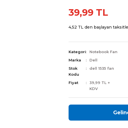
39,99 TL
4,52 TL den başlayan taksitler
Kategori
Notebook Fan
Marka
Dell
Stok
dell 1535 fan
Kodu
Fiyat
39,99 TL +
KDV
Gelin