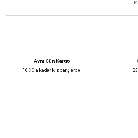
K
Bu ürünün fiyat bilgisi, resim, ürün açıklamalarında ve diğer ko
Görüş ve önerileriniz için teşekkür ederiz.
Ürün resmi kalitesiz, bozuk veya görüntülenemiyor.
Ürün açıklamasında eksik bilgiler bulunuyor.
Aynı Gün Kargo
Ürün bilgilerinde hatalar bulunuyor.
16:00’a kadar ki siparişlerde
25
Ürün fiyatı diğer sitelerden daha pahalı.
Bu ürüne benzer farklı alternatifler olmalı.
KAMPANYA HABERCİSİ
Hemen e-posta listemize kayıt ol, en güncel
kampanyalar, yenilikler ve duyuruları ilk öğrenen sen ol.