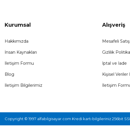
Kurumsal
Alışveriş
Hakkımızda
Mesafeli Satı
İnsan Kaynakları
Gizlilik Politika
İletişim Formu
İptal ve İade
Blog
Kişisel Veriler 
İletişim Bilgilerimiz
İletişim Form
Copyright © 1997 alfabilgisayar.com Kredi kartı bilgileriniz 256bit SS