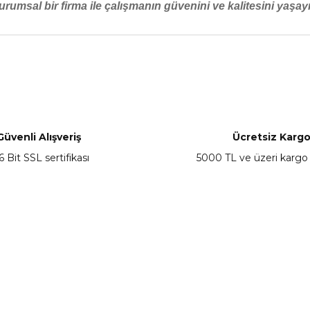
urumsal bir firma ile çalışmanın güvenini ve kalitesini yaşayı
nularda yetersiz gördüğünüz noktaları öneri formunu kullanarak tarafımız
Bu ürüne ilk yorumu siz yapın!
Yorum Yaz
Güvenli Alışveriş
Ücretsiz Karg
6 Bit SSL sertifikası
5000 TL ve üzeri kargo
Gönder