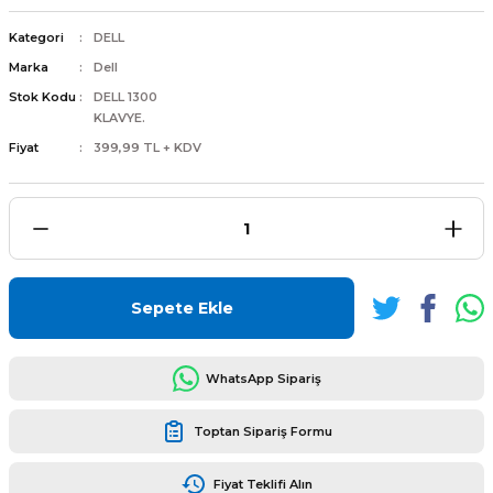
Kategori
DELL
Marka
Dell
Stok Kodu
DELL 1300
KLAVYE.
L
ENS
Fiyat
399,99 TL + KDV
L
Sepete Ekle
WhatsApp Sipariş
Toptan Sipariş Formu
L
Fiyat Teklifi Alın