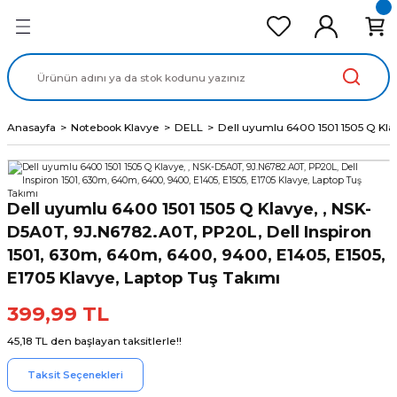
Geri Dön
Geri Dön
Geri Dön
Geri Dön
Geri Dön
cd Ekran Panel
Batarya
lavye
cd Data Kablo
Adaptör
Anasayfa
Notebook Klavye
DELL
Dell uyumlu 6400 1501 1505 Q Kla
Dell uyumlu 6400 1501 1505 Q Klavye, , NSK-
D5A0T, 9J.N6782.A0T, PP20L, Dell Inspiron
1501, 630m, 640m, 6400, 9400, E1405, E1505,
E1705 Klavye, Laptop Tuş Takımı
399,99 TL
45,18 TL den başlayan taksitlerle!!
Taksit Seçenekleri