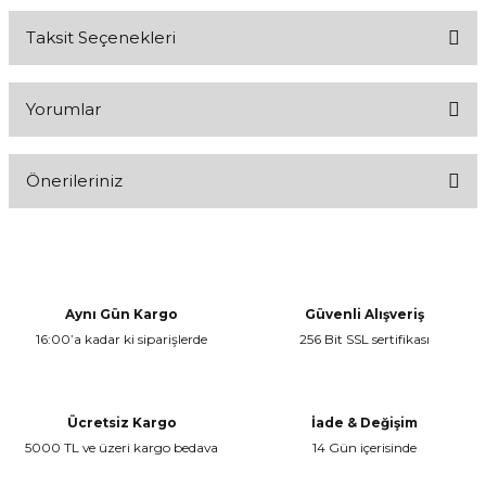
Taksit Seçenekleri
Yorumlar
Önerileriniz
Bu ürüne ilk yorumu siz yapın!
Bu ürünün fiyat bilgisi, resim, ürün açıklamalarında ve diğer
konularda yetersiz gördüğünüz noktaları öneri formunu kullanarak
Yorum Yaz
tarafımıza iletebilirsiniz.
Görüş ve önerileriniz için teşekkür ederiz.
Aynı Gün Kargo
Güvenli Alışveriş
16:00’a kadar ki siparişlerde
256 Bit SSL sertifikası
Ürün resmi kalitesiz, bozuk veya görüntülenemiyor.
Ürün açıklamasında eksik bilgiler bulunuyor.
Ürün bilgilerinde hatalar bulunuyor.
Ücretsiz Kargo
İade & Değişim
Ürün fiyatı diğer sitelerden daha pahalı.
5000 TL ve üzeri kargo bedava
14 Gün içerisinde
Bu ürüne benzer farklı alternatifler olmalı.