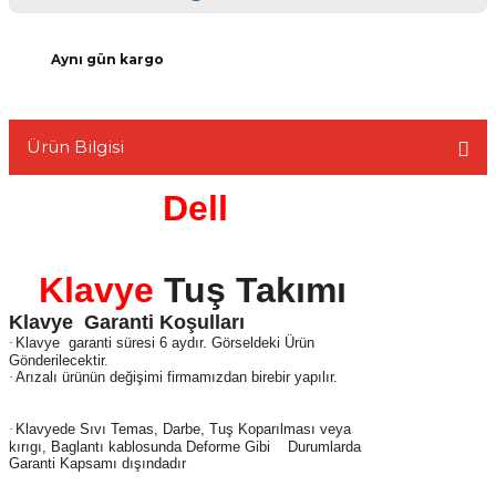
Aynı gün kargo
L
Ürün Bilgisi
Dell
Klavye
Tuş Takımı
Klavye Garanti Koşulları
·
Klavye garanti süresi 6 aydır. Görseldeki Ürün
Gönderilecektir.
·
Arızalı ürünün değişimi firmamızdan birebir yapılır.
.
·
Klavyede Sıvı Temas, Darbe, Tuş Koparılması veya
kırıgı, Baglantı kablosunda Deforme Gibi Durumlarda
Garanti Kapsamı dışındadır