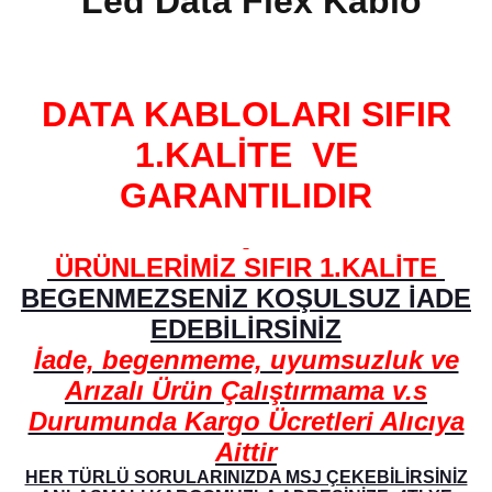
Led Data Flex Kablo
DATA KABLOLARI SIFIR
1.KALİTE VE
GARANTILIDIR
ÜRÜNLERİMİZ SIFIR 1.KALİTE
BEGENMEZSENİZ KOŞULSUZ İADE
EDEBİLİRSİNİZ
İade, begenmeme, uyumsuzluk ve
Arızalı Ürün Çalıştırmama v.s
Durumunda Kargo Ücretleri Alıcıya
Aittir
HER TÜRLÜ SORULARINIZDA MSJ ÇEKEBİLİRSİNİZ