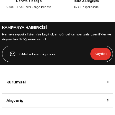
Ücretsiz Kargo
İade & Değişim
Ürün fiyatı diğer sitelerden daha pahalı.
5000 TL ve üzeri kargo bedava
14 Gün içerisinde
Bu ürüne benzer farklı alternatifler olmalı.
KAMPANYA HABERCİSİ
Hemen e-posta listemize kayıt ol, en güncel kampanyalar, yenilikler ve
duyuruları ilk öğrenen sen ol.
Gönder
Kaydet
Kurumsal
Alışveriş