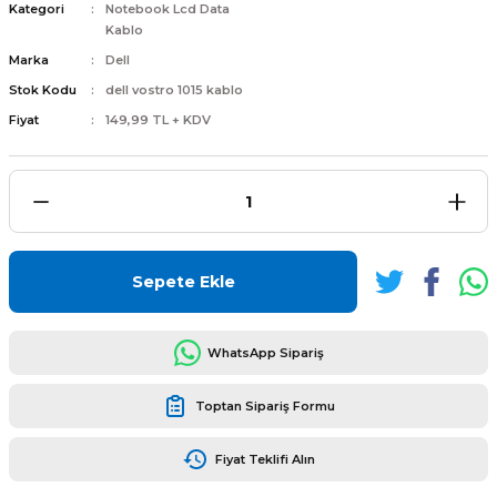
Kategori
Notebook Lcd Data
Kablo
Marka
Dell
Stok Kodu
dell vostro 1015 kablo
Fiyat
149,99 TL + KDV
L
ENS
Sepete Ekle
L
WhatsApp Sipariş
Toptan Sipariş Formu
Fiyat Teklifi Alın
L