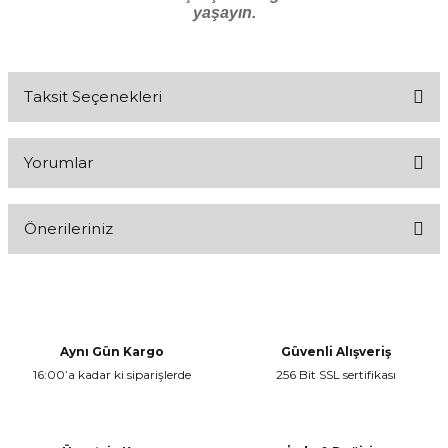
yaşayın.
Taksit Seçenekleri
Yorumlar
Önerileriniz
Bu ürüne ilk yorumu siz yapın!
Bu ürünün fiyat bilgisi, resim, ürün açıklamalarında ve diğer
konularda yetersiz gördüğünüz noktaları öneri formunu kullanarak
Yorum Yaz
tarafımıza iletebilirsiniz.
Görüş ve önerileriniz için teşekkür ederiz.
Aynı Gün Kargo
Güvenli Alışveriş
16:00’a kadar ki siparişlerde
256 Bit SSL sertifikası
Ürün resmi kalitesiz, bozuk veya görüntülenemiyor.
Ürün açıklamasında eksik bilgiler bulunuyor.
Ürün bilgilerinde hatalar bulunuyor.