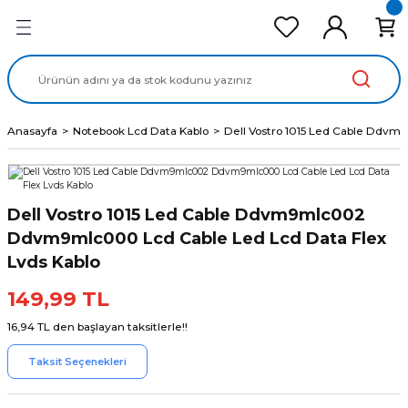
Geri Dön
Geri Dön
Geri Dön
Geri Dön
Geri Dön
cd Ekran Panel
Batarya
lavye
cd Data Kablo
Adaptör
Anasayfa
Notebook Lcd Data Kablo
Dell Vostro 1015 Led Cable Ddv
Dell Vostro 1015 Led Cable Ddvm9mlc002
Ddvm9mlc000 Lcd Cable Led Lcd Data Flex
Lvds Kablo
149,99 TL
16,94 TL den başlayan taksitlerle!!
Taksit Seçenekleri