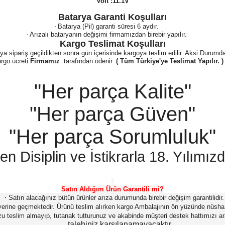
Volt :11.1V
Batarya Garanti Koşulları
·
Batarya (Pil) garanti süresi 6 aydır.
·
Arızalı bataryanın değişimi firmamızdan birebir yapılır.
Kargo Teslimat Koşulları
 sipariş geçildikten sonra gün içerisinde kargoya teslim edilir. Aksi Durumda A
rgo ücreti
Firmamız
tarafından ödenir.
( Tüm Türkiye'ye Teslimat Yapılır. )
"Her parça Kalite"
"Her parça Güven"
"Her parça Sorumluluk"
n Disiplin ve İstikrarla 18. Yılımız
.
Satın Aldığım Ürün Garantili mi?
·
Satın alacağınız bütün ürünler arıza durumunda birebir değişim garantilidir.
iz yerine geçmektedir. Ürünü teslim alırken kargo Ambalajının ön yüzünde nüs
zu teslim almayıp, tutanak tutturunuz ve akabinde müşteri destek hattımızı ar
talebiniz karşılanamayacaktır.