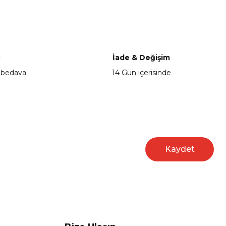
a iletebilirsiniz.
o
İade & Değişim
 bedava
14 Gün içerisinde
Kaydet