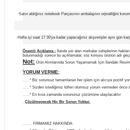
·
Satın aldığınız notebook Parçasının ambalajının orjinalliğini korum
·
Hafta içi saat 17:30'ya kadar yapacağınız alışverişler aynı gün kargoy
Önemli Açıklama :
İlanda yer alan markalar sahiplerinin hakları
bulunmadığı sürece bu açıklamalar, söz konusu ürünün adı geçe
Not:
Ürün Alımlarında Sorun Yaşamamak İçin İlandaki Resimden
YORUM VERME:
..... * Biz sorunsuz tamamlanan her işlem için alıcıya pozitif yo
..... * Sizden istediğimiz lütfen olumsuz yorum vermeden önce
......* En kısa zamanda sorununuz çözümüne ulaşılacaktır
.
Çözülmeyecek Hiç Bir Sorun Yoktur.
........ FİRMAMIZ HAKKINDA: