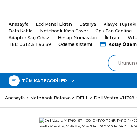
5000TL ve üzeri Alışveri
Anasayfa
Lcd Panel Ekran
Batarya
Klavye TuşTak
Data Kablo
Notebook Kasa Cover
Cpu Fan Cooling
Adaptör Şarj Cihazı
Hesap Numaraları
İletişim
Wha
TEL: 0312 311 93 39
Ödeme sistemi
Kolay Ödem
TÜM KATEGORİLER
Anasayfa
Notebook Batarya
DELL
Dell Vostro VH748,