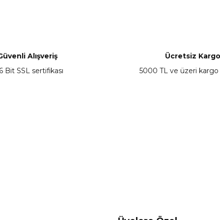
nularda yetersiz gördüğünüz noktaları öneri formunu kullanarak tarafımız
Bu ürüne ilk yorumu siz yapın!
Yorum Yaz
Güvenli Alışveriş
Ücretsiz Karg
6 Bit SSL sertifikası
5000 TL ve üzeri kargo
Gönder