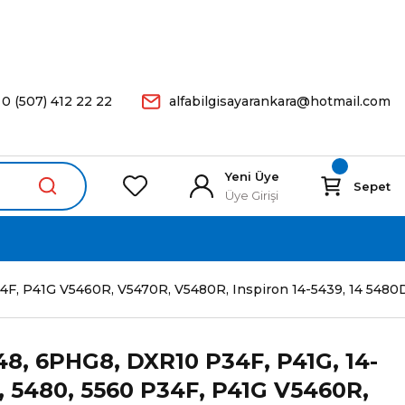
arişleriniz Aynı Gün Kargoda.
0 (507) 412 22 22
alfabilgisayarankara@hotmail.com
Yeni Üye
Sepet
Üye Girişi
F, P41G V5460R, V5470R, V5480R, Inspiron 14-5439, 14 5480D 
48, 6PHG8, DXR10 P34F, P41G, 14-
, 5480, 5560 P34F, P41G V5460R,