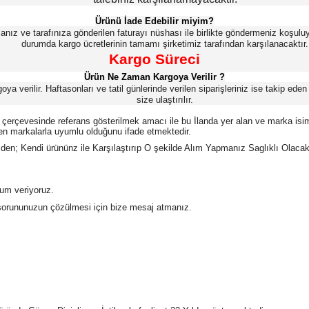
Ürünü İade Edebilir miyim?
anız ve tarafınıza gönderilen faturayı nüshası ile birlikte göndermeniz koşuluy
durumda kargo ücretlerinin tamamı şirketimiz tarafından karşılanacaktır.
Kargo Süreci
Ürün Ne Zaman Kargoya Verilir ?
a verilir. Haftasonları ve tatil günlerinde verilen siparişleriniz ise takip eden i
size ulaştırılır.
 çerçevesinde referans gösterilmek amacı ile bu İlanda yer alan ve marka isimleri
n markalarla uyumlu olduğunu ifade etmektedir.
; Kendi ürününz ile Karşılaştırıp O şekilde Alım Yapmanız Saglıklı Olacaktır.
rum veriyoruz.
 sorununuzun çözülmesi için bize mesaj atmanız.