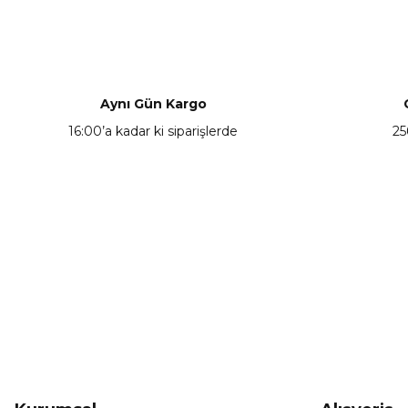
Bu ürünün fiyat bilgisi, resim, ürün açıklamalarında ve diğer ko
Görüş ve önerileriniz için teşekkür ederiz.
Ürün resmi kalitesiz, bozuk veya görüntülenemiyor.
Ürün açıklamasında eksik bilgiler bulunuyor.
Aynı Gün Kargo
Ürün bilgilerinde hatalar bulunuyor.
16:00’a kadar ki siparişlerde
25
Ürün fiyatı diğer sitelerden daha pahalı.
Bu ürüne benzer farklı alternatifler olmalı.
KAMPANYA HABERCİSİ
Hemen e-posta listemize kayıt ol, en güncel
kampanyalar, yenilikler ve duyuruları ilk öğrenen sen ol.