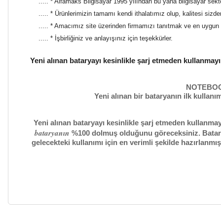
..... * Alfamaks Bilgisayar 1995 yılından bu yana bilgisayar sekt
..... * Ürünlerimizin tamamı kendi ithalatımız olup, kalitesi sizd
..... * Amacımız site üzerinden firmamızı tanıtmak ve en uygun f
..... * İşbirliğiniz ve anlayışınız için teşekkürler.
Yeni alınan bataryayı kesinlikle şarj etmeden kullanmay
NOTEBOO
Yeni alınan bir bataryanın ilk kullan
Yeni alınan bataryayı kesinlikle şarj etmeden kullanmay
bataryanın
%100 dolmuş olduğunu göreceksiniz. Bataryay
gelecekteki kullanımı için en verimli şekilde hazırlanm