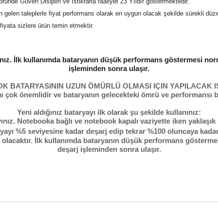
öründe Güven Disiplin ve İstikrarla faaliyet 23 Yıldır göstermektedir.
en gelen taleplerle fiyat performans olarak en uygun olacak şekilde sürekli düze
iyata sizlere ürün temin etmektir.
ınız. İlk kullanımda bataryanın düşük performans göstermesi nor
işleminden sonra ulaşır.
K BATARYASININ UZUN ÖMÜRLÜ OLMASI IÇIN YAPILACAK I
ımı çok önemlidir ve bataryanın gelecekteki ömrü ve performansı b
Yeni aldığınız bataryayı ilk olarak şu şekilde kullanınız:
ınız. Notebooka bağlı ve notebook kapalı vaziyette iken yaklaşık 
ı %5 seviyesine kadar deşarj edip tekrar %100 oluncaya kadar şa
ış olacaktır. İlk kullanımda bataryanın düşük performans gösterm
deşarj işleminden sonra ulaşır.