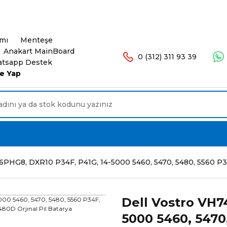
şlerinizde Ücretsiz Kargo. 16.00'a Kadar Olan Sip
ımı
Menteşe
Anakart MainBoard
0 (312) 311 93 39
tsapp Destek
e Yap
 6PHG8, DXR10 P34F, P41G, 14-5000 5460, 5470, 5480, 5560 P34
Dell Vostro VH7
5000 5460, 5470