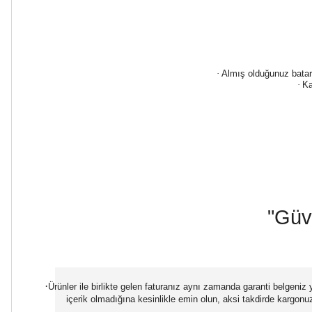
·
Almış olduğunuz batarya
·
Ka
"Güve
·
Ürünler ile birlikte gelen faturanız aynı zamanda garanti belgen
içerik olmadığına kesinlikle emin olun, aksi takdirde kargonu