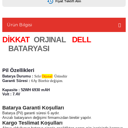
Fiyat Teklifi Alın
Ürün Bilgisi
L
DİKKAT
ORJINAL
DELL
BATARYASI
Pil Özellikleri
Batarya Durumu :
Sıfır
Orjınal
Üründür
Garanti Süresi :
6Ay Birebir değişim.
Kapasite : 52WH 6930 mAH
Volt : 7.4V
Batarya Garanti Koşulları
·
Batarya (Pil) garanti süresi 6 aydır.
·
Arızalı bataryanın değişimi firmamızdan birebir yapılır.
Kargo Teslimat Koşulları