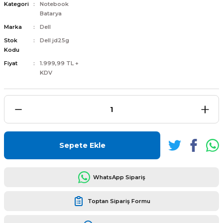
Kategori
Notebook
Batarya
Marka
Dell
Stok
Dell jd25g
Kodu
L
ENS
Fiyat
1.999,99 TL +
KDV
L
Sepete Ekle
WhatsApp Sipariş
Toptan Sipariş Formu
L