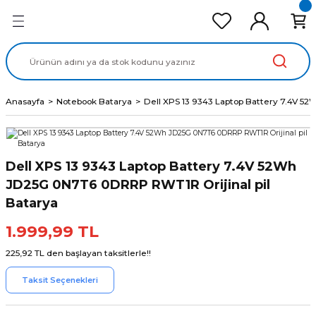
Geri Dön
Geri Dön
Geri Dön
Geri Dön
Geri Dön
cd Ekran Panel
Batarya
lavye
cd Data Kablo
Adaptör
Anasayfa
Notebook Batarya
Dell XPS 13 9343 Laptop Battery 7.4V 5
Dell XPS 13 9343 Laptop Battery 7.4V 52Wh
JD25G 0N7T6 0DRRP RWT1R Orijinal pil
Batarya
1.999,99 TL
225,92 TL den başlayan taksitlerle!!
Taksit Seçenekleri