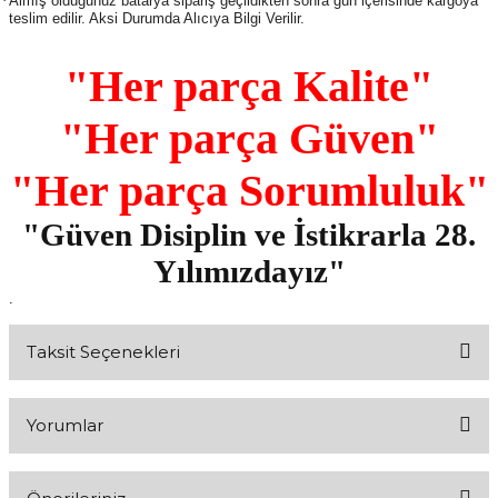
·
Almış olduğunuz batarya sipariş geçildikten sonra gün içerisinde kargoya
teslim edilir. Aksi Durumda Alıcıya Bilgi Verilir.
"Her parça Kalite"
"Her parça Güven"
"Her parça Sorumluluk"
"Güven Disiplin ve İstikrarla 28.
Yılımızdayız"
.
Taksit Seçenekleri
Yorumlar