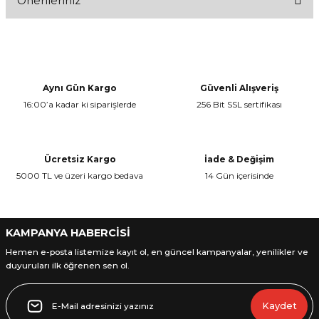
Önerileriniz
Bu ürüne ilk yorumu siz yapın!
Bu ürünün fiyat bilgisi, resim, ürün açıklamalarında ve diğer
konularda yetersiz gördüğünüz noktaları öneri formunu kullanarak
Yorum Yaz
tarafımıza iletebilirsiniz.
Görüş ve önerileriniz için teşekkür ederiz.
Aynı Gün Kargo
Güvenli Alışveriş
16:00’a kadar ki siparişlerde
256 Bit SSL sertifikası
Ürün resmi kalitesiz, bozuk veya görüntülenemiyor.
Ürün açıklamasında eksik bilgiler bulunuyor.
Ürün bilgilerinde hatalar bulunuyor.
Ücretsiz Kargo
İade & Değişim
Ürün fiyatı diğer sitelerden daha pahalı.
5000 TL ve üzeri kargo bedava
14 Gün içerisinde
Bu ürüne benzer farklı alternatifler olmalı.
KAMPANYA HABERCİSİ
Hemen e-posta listemize kayıt ol, en güncel kampanyalar, yenilikler ve
duyuruları ilk öğrenen sen ol.
Gönder
Kaydet