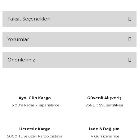
Taksit Seçenekleri
Yorumlar
Önerileriniz
Bu ürüne ilk yorumu siz yapın!
Bu ürünün fiyat bilgisi, resim, ürün açıklamalarında ve diğer
konularda yetersiz gördüğünüz noktaları öneri formunu kullanarak
Yorum Yaz
tarafımıza iletebilirsiniz.
Görüş ve önerileriniz için teşekkür ederiz.
Aynı Gün Kargo
Güvenli Alışveriş
16:00’a kadar ki siparişlerde
256 Bit SSL sertifikası
Ürün resmi kalitesiz, bozuk veya görüntülenemiyor.
Ürün açıklamasında eksik bilgiler bulunuyor.
Ürün bilgilerinde hatalar bulunuyor.
Ücretsiz Kargo
İade & Değişim
Ürün fiyatı diğer sitelerden daha pahalı.
5000 TL ve üzeri kargo bedava
14 Gün içerisinde