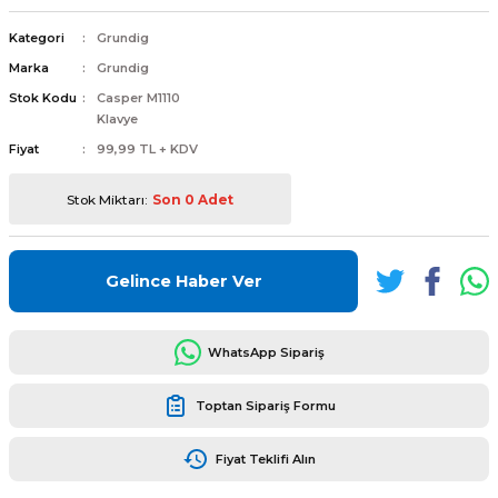
Kategori
Grundig
Marka
Grundig
Stok Kodu
Casper M1110
Klavye
L
ENS
Fiyat
99,99 TL + KDV
Stok Miktarı:
Son 0 Adet
Gelince Haber Ver
L
WhatsApp Sipariş
Toptan Sipariş Formu
Fiyat Teklifi Alın
L