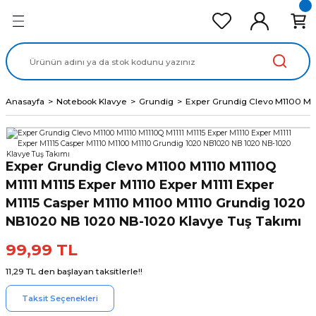
Geri Dön
Geri Dön
Geri Dön
Geri Dön
Geri Dön
cd Ekran Panel
Batarya
lavye
cd Data Kablo
Adaptör
Anasayfa
Notebook Klavye
Grundig
Exper Grundig Clevo M1100 M11
Exper Grundig Clevo M1100 M1110 M1110Q
M1111 M1115 Exper M1110 Exper M1111 Exper
M1115 Casper M1110 M1100 M1110 Grundig 1020
NB1020 NB 1020 NB-1020 Klavye Tuş Takımı
99,99 TL
11,29 TL den başlayan taksitlerle!!
Taksit Seçenekleri