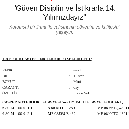
"Güven Disiplin ve İstikrarla 14.
Yılımızdayız"
Kurumsal bir firma ile çalışmanın güvenini ve kalitesini
yaşayın.
LAPTOP KLAVYESİ 'nin TEKNİK ÖZELLİKLERİ ;
RENK
:
siyah
DİL
:
Türkçe
BOYUT
:
Mini
GARANTİ
:
6ay
ÖZELLİK
Frame Yok
CASPER NOTEBOOK KLAVYESİ 'nin UYUMLU KLAVYE KODLARI ;
6-80-M1100-011-1
6-80-M1100-250-1
MP-08J66TQ-4301
6-80-M1100-012-1
MP-08J63US-430
MP-08J66TQ-4301