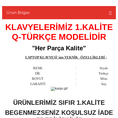
Ürün Bilgisi
KLAVYELERİMİZ 1.KALİTE
L
Q-TÜRKÇE MODELİDİR
"Her Parça Kalite"
LAPTOP KLAVYESİ 'nin TEKNİK ÖZELLİKLERİ ;
RENK
:
Siyah
DİL
:
Türkçe
BOYUT
:
Mini
GARANTİ
:
6ay
ÜRÜNLERİMİZ SIFIR 1.KALİTE
BEGENMEZSENİZ KOŞULSUZ İADE