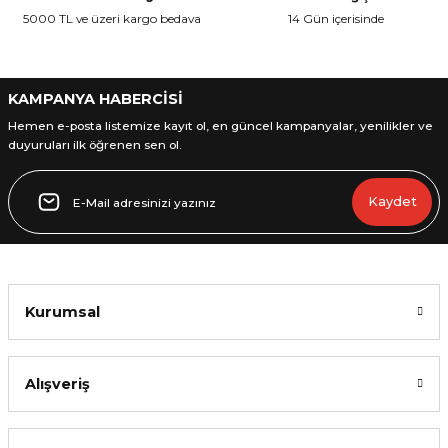
Ürün fiyatı diğer sitelerden daha pahalı.
5000 TL ve üzeri kargo bedava
14 Gün içerisinde
Bu ürüne benzer farklı alternatifler olmalı.
KAMPANYA HABERCİSİ
Hemen e-posta listemize kayıt ol, en güncel kampanyalar, yenilikler ve
duyuruları ilk öğrenen sen ol.
Gönder
Kaydet
Kurumsal
Alışveriş