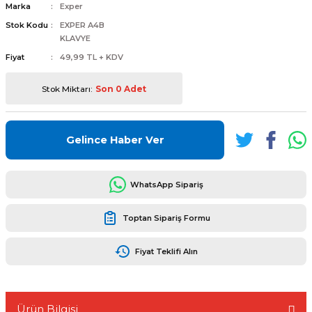
Marka
Exper
Stok Kodu
EXPER A4B
KLAVYE
Fiyat
49,99 TL + KDV
L
ENS
Stok Miktarı:
Son 0 Adet
Gelince Haber Ver
WhatsApp Sipariş
L
Toptan Sipariş Formu
Fiyat Teklifi Alın
L
Ürün Bilgisi