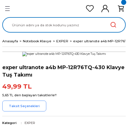
Geri Dön
Geri Dön
Geri Dön
Geri Dön
Geri Dön
cd Ekran Panel
Batarya
lavye
cd Data Kablo
Adaptör
Anasayfa
Notebook Klavye
EXPER
exper ultranote a4b MP-12R76T
exper ultranote a4b MP-12R76TQ-430 Klavye
Tuş Takımı
49,99 TL
5,65 TL den başlayan taksitlerle!!
Taksit Seçenekleri
Kategori
EXPER