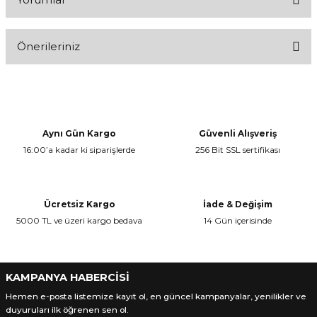
Önerileriniz
Bu ürüne ilk yorumu siz yapın!
Bu ürünün fiyat bilgisi, resim, ürün açıklamalarında ve diğer
konularda yetersiz gördüğünüz noktaları öneri formunu kullanarak
Yorum Yaz
tarafımıza iletebilirsiniz.
Görüş ve önerileriniz için teşekkür ederiz.
Aynı Gün Kargo
Güvenli Alışveriş
16:00’a kadar ki siparişlerde
256 Bit SSL sertifikası
Ürün resmi kalitesiz, bozuk veya görüntülenemiyor.
Ürün açıklamasında eksik bilgiler bulunuyor.
Ürün bilgilerinde hatalar bulunuyor.
Ücretsiz Kargo
İade & Değişim
Ürün fiyatı diğer sitelerden daha pahalı.
5000 TL ve üzeri kargo bedava
14 Gün içerisinde
Bu ürüne benzer farklı alternatifler olmalı.
KAMPANYA HABERCİSİ
Hemen e-posta listemize kayıt ol, en güncel kampanyalar, yenilikler ve
duyuruları ilk öğrenen sen ol.