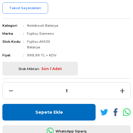
Taksit Seçenekleri
Kategori
Notebook Batarya
Marka
Fujitsu Siemens
L
ENS
Stok Kodu
Fujitsu Ah530
Batarya
Fiyat
999,99 TL + KDV
Stok Miktarı:
Son 1 Adet
L
Sepete Ekle
L
WhatsApp Sipariş