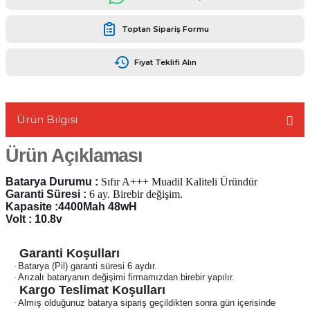
Toptan Sipariş Formu
Fiyat Teklifi Alın
L
Ürün Bilgisi
Ürün Açıklaması
Batarya Durumu :
Sıfır A+++ Muadil Kaliteli Üründür
Garanti Süresi :
6 ay. Birebir değişim.
Kapasite :4400Mah 48wH
Volt : 10.8v
Garanti Koşulları
·
Batarya (Pil) garanti süresi 6 aydır.
·
Arızalı bataryanın değişimi firmamızdan birebir yapılır.
Kargo Teslimat Koşulları
·
Almış olduğunuz batarya sipariş geçildikten sonra gün içerisinde