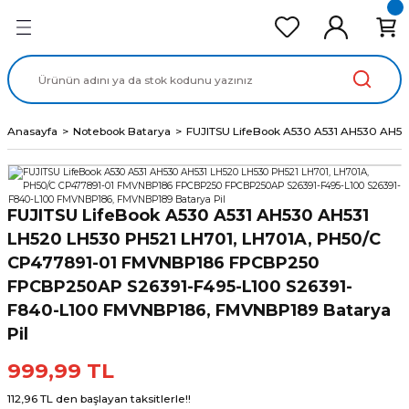
Geri Dön
Geri Dön
Geri Dön
Geri Dön
Geri Dön
cd Ekran Panel
Batarya
lavye
cd Data Kablo
Adaptör
Anasayfa
Notebook Batarya
FUJITSU LifeBook A530 A531 AH530 AH
FUJITSU LifeBook A530 A531 AH530 AH531
LH520 LH530 PH521 LH701, LH701A, PH50/C
CP477891-01 FMVNBP186 FPCBP250
FPCBP250AP S26391-F495-L100 S26391-
F840-L100 FMVNBP186, FMVNBP189 Batarya
Pil
999,99 TL
112,96 TL den başlayan taksitlerle!!