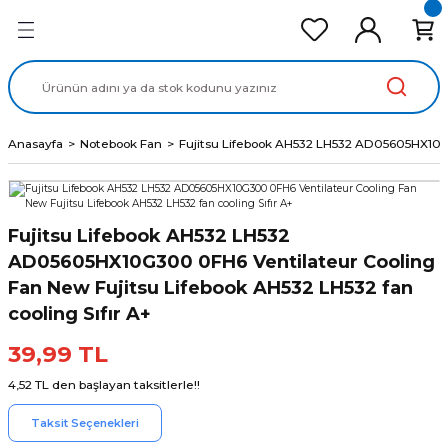
Geri Dön
Geri Dön
Geri Dön
Geri Dön
Geri Dön
cd Ekran Panel
Batarya
lavye
cd Data Kablo
Adaptör
Anasayfa
Notebook Fan
Fujitsu Lifebook AH532 LH532 AD05605HX10G30
Fujitsu Lifebook AH532 LH532
AD05605HX10G300 0FH6 Ventilateur Cooling
Fan New Fujitsu Lifebook AH532 LH532 fan
cooling Sıfır A+
39,99 TL
4,52 TL den başlayan taksitlerle!!
Taksit Seçenekleri