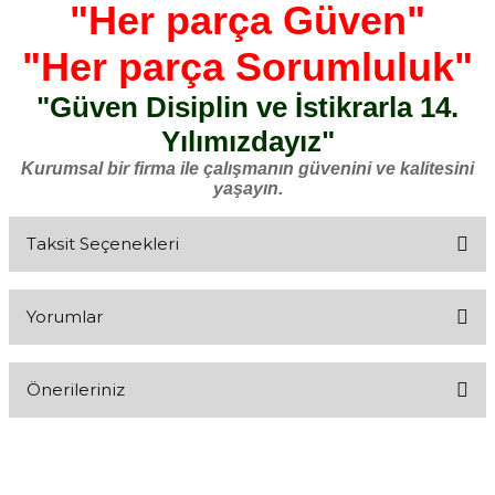
"Her parça Güven"
"Her parça Sorumluluk"
"Güven Disiplin ve İstikrarla 14.
Yılımızdayız"
Kurumsal bir firma ile çalışmanın güvenini ve kalitesini
yaşayın.
Taksit Seçenekleri
Yorumlar
Önerileriniz
Bu ürüne ilk yorumu siz yapın!
Bu ürünün fiyat bilgisi, resim, ürün açıklamalarında ve diğer
konularda yetersiz gördüğünüz noktaları öneri formunu kullanarak
Yorum Yaz
tarafımıza iletebilirsiniz.