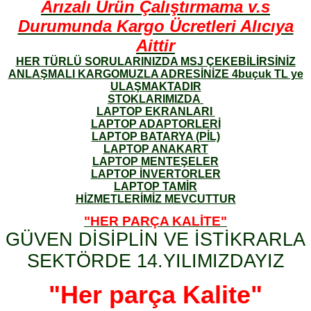
Arızalı Ürün Çalıştırmama v.s
Durumunda Kargo Ücretleri Alıcıya
Aittir
HER TÜRLÜ SORULARINIZDA MSJ ÇEKEBİLİRSİNİZ
ANLAŞMALI KARGOMUZLA ADRESİNİZE 4buçuk TL ye
ULAŞMAKTADIR
STOKLARIMIZDA
LAPTOP EKRANLARI
LAPTOP ADAPTORLERİ
LAPTOP BATARYA (PİL)
LAPTOP ANAKART
LAPTOP MENTEŞELER
LAPTOP İNVERTORLER
LAPTOP TAMİR
HİZMETLERİMİZ MEVCUTTUR
"HER PARÇA KALİTE"
GÜVEN DİSİPLİN VE İSTİKRARLA
SEKTÖRDE 14.YILIMIZDAYIZ
"Her parça Kalite"