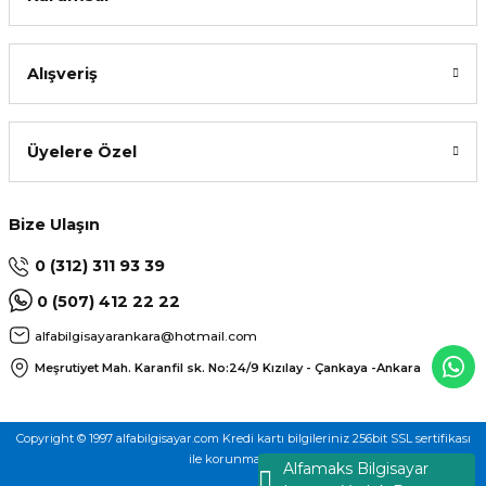
Alışveriş
Üyelere Özel
Bize Ulaşın
0 (312) 311 93 39
0 (507) 412 22 22
alfabilgisayarankara@hotmail.com
Meşrutiyet Mah. Karanfil sk. No:24/9
Kızılay - Çankaya -Ankara
Copyright © 1997 alfabilgisayar.com Kredi kartı bilgileriniz 256bit SSL sertifikası
ile korunmaktadır.
Alfamaks Bilgisayar