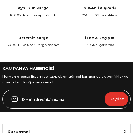
Görüş ve önerileriniz için teşekkür ederiz.
Aynı Gün Kargo
Güvenli Alışveriş
16:00’a kadar ki siparişlerde
256 Bit SSL sertifikası
Ürün resmi kalitesiz, bozuk veya görüntülenemiyor.
Ürün açıklamasında eksik bilgiler bulunuyor.
Ürün bilgilerinde hatalar bulunuyor.
Ücretsiz Kargo
İade & Değişim
Ürün fiyatı diğer sitelerden daha pahalı.
5000 TL ve üzeri kargo bedava
14 Gün içerisinde
Bu ürüne benzer farklı alternatifler olmalı.
KAMPANYA HABERCİSİ
Hemen e-posta listemize kayıt ol, en güncel kampanyalar, yenilikler ve
duyuruları ilk öğrenen sen ol.
Gönder
Kaydet
Kurumsal