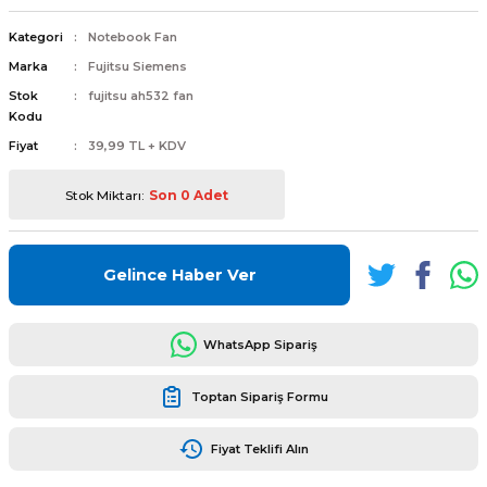
Kategori
Notebook Fan
Marka
Fujitsu Siemens
Stok
fujitsu ah532 fan
Kodu
L
ENS
Fiyat
39,99 TL + KDV
Stok Miktarı:
Son 0 Adet
Gelince Haber Ver
L
WhatsApp Sipariş
Toptan Sipariş Formu
Fiyat Teklifi Alın
L