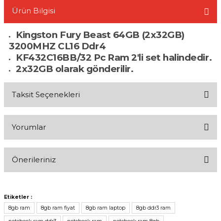
Ürün Bilgisi
Kingston Fury Beast 64GB (2x32GB)
3200MHZ CL16 Ddr4
KF432C16BB/32 Pc Ram 2'li set halindedir.
L
2x32GB olarak gönderilir.
Taksit Seçenekleri
Yorumlar
Önerileriniz
Bu ürüne ilk yorumu siz yapın!
Bu ürünün fiyat bilgisi, resim, ürün açıklamalarında ve diğer
konularda yetersiz gördüğünüz noktaları öneri formunu kullanarak
Yorum Yaz
Etiketler :
tarafımıza iletebilirsiniz.
8gb ram
8gb ram fiyat
8gb ram laptop
8gb ddr3 ram
Görüş ve önerileriniz için teşekkür ederiz.