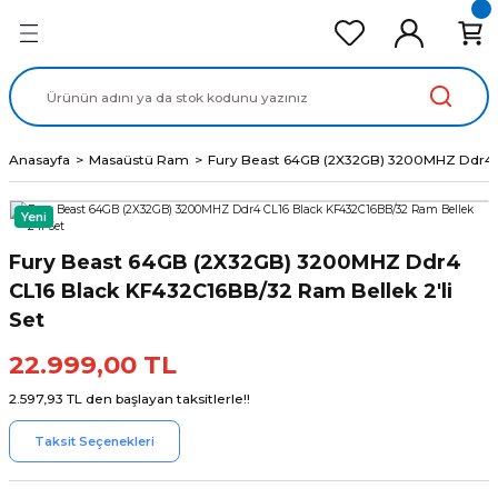
Geri Dön
Geri Dön
Geri Dön
Geri Dön
Geri Dön
cd Ekran Panel
Batarya
lavye
cd Data Kablo
Adaptör
Anasayfa
Masaüstü Ram
Fury Beast 64GB (2X32GB) 3200MHZ Ddr4 CL
Yeni
Fury Beast 64GB (2X32GB) 3200MHZ Ddr4
CL16 Black KF432C16BB/32 Ram Bellek 2'li
Set
22.999,00 TL
2.597,93 TL den başlayan taksitlerle!!
Taksit Seçenekleri