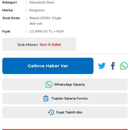
Kategori
Masaüstü Ram
Marka
Kingston
Stok Kodu
Beast-DDR4-32gb-
İkili-set
Fiyat
22.999,00 TL + KDV
L
ENS
Stok Miktarı:
Son 0 Adet
Gelince Haber Ver
L
WhatsApp Sipariş
Toptan Sipariş Formu
Fiyat Teklifi Alın
L