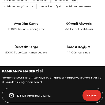
notebook ram ddr3
notebook ram
notebook ram 8gb
notebook ram yükseltme
notebook ram fiyat
notebook ram takma
Ürün resmi kalitesiz, bozuk veya görüntülenemiyor.
Ürün açıklamasında eksik bilgiler bulunuyor.
Ürün bilgilerinde hatalar bulunuyor.
Aynı Gün Kargo
Güvenli Alışveriş
Ürün fiyatı diğer sitelerden daha pahalı.
16:00’a kadar ki siparişlerde
256 Bit SSL sertifikası
Bu ürüne benzer farklı alternatifler olmalı.
Ücretsiz Kargo
İade & Değişim
5000 TL ve üzeri kargo bedava
14 Gün içerisinde
Gönder
KAMPANYA HABERCİSİ
Hemen e-posta listemize kayıt ol, en güncel kampanyalar, yenilikler ve
duyuruları ilk öğrenen sen ol.
Kaydet