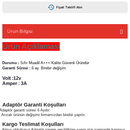
Fiyat Teklifi Alın
Ürün Bilgisi
L
Ürün Açıklaması
Durumu :
Sıfır Muadil A+++ Kalite Güvenli Üründür
Garanti Süresi :
6 ay. Birebir değişim.
Volt :12v
Amper : 3A
Adaptör Garanti Koşulları
Adaptör garanti süresi 6 Aydır.
Arızalı ürünün değişimi firmamızdan birebir yapılır..
Kargo Teslimat Koşulları
Almış olduğunuz Adaptör sipariş geçildikten sonra gün içerisinde kargoya