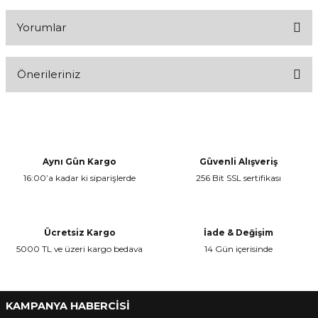
Yorumlar
Önerileriniz
Bu ürüne ilk yorumu siz yapın!
Bu ürünün fiyat bilgisi, resim, ürün açıklamalarında ve diğer
konularda yetersiz gördüğünüz noktaları öneri formunu kullanarak
Yorum Yaz
tarafımıza iletebilirsiniz.
Görüş ve önerileriniz için teşekkür ederiz.
Aynı Gün Kargo
Güvenli Alışveriş
16:00’a kadar ki siparişlerde
256 Bit SSL sertifikası
Ürün resmi kalitesiz, bozuk veya görüntülenemiyor.
Ürün açıklamasında eksik bilgiler bulunuyor.
Ürün bilgilerinde hatalar bulunuyor.
Ücretsiz Kargo
İade & Değişim
Ürün fiyatı diğer sitelerden daha pahalı.
5000 TL ve üzeri kargo bedava
14 Gün içerisinde
Bu ürüne benzer farklı alternatifler olmalı.
KAMPANYA HABERCİSİ