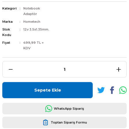
Kategori
Notebook
Adaptör
Marka
Hometech
Stok
12v 3.5x1.35mm.
L
ENS
Kodu
Fiyat
499,99 TL +
KDV
L
Sepete Ekle
WhatsApp Sipariş
L
Toptan Sipariş Formu