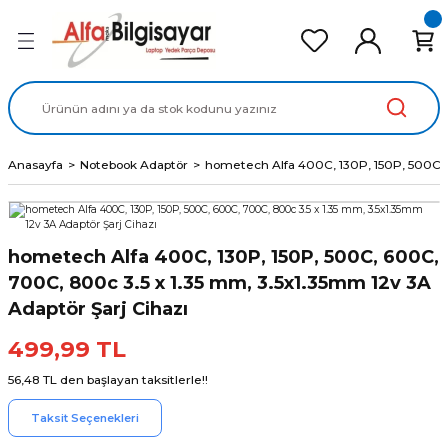
Geri Dön
Geri Dön
Geri Dön
Geri Dön
Geri Dön
cd Ekran Panel
Batarya
lavye
cd Data Kablo
Adaptör
Anasayfa
Notebook Adaptör
hometech Alfa 400C, 130P, 150P, 500C, 
hometech Alfa 400C, 130P, 150P, 500C, 600C,
700C, 800c 3.5 x 1.35 mm, 3.5x1.35mm 12v 3A
Adaptör Şarj Cihazı
499,99 TL
56,48 TL den başlayan taksitlerle!!
Taksit Seçenekleri