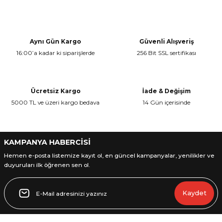
Bu ürünün fiyat bilgisi, resim, ürün açıklamalarında ve diğer
konularda yetersiz gördüğünüz noktaları öneri formunu kullanarak
Yorum Yaz
tarafımıza iletebilirsiniz.
Görüş ve önerileriniz için teşekkür ederiz.
Aynı Gün Kargo
Güvenli Alışveriş
16:00’a kadar ki siparişlerde
256 Bit SSL sertifikası
Ürün resmi kalitesiz, bozuk veya görüntülenemiyor.
Ürün açıklamasında eksik bilgiler bulunuyor.
Ürün bilgilerinde hatalar bulunuyor.
Ücretsiz Kargo
İade & Değişim
Ürün fiyatı diğer sitelerden daha pahalı.
5000 TL ve üzeri kargo bedava
14 Gün içerisinde
Bu ürüne benzer farklı alternatifler olmalı.
KAMPANYA HABERCİSİ
Hemen e-posta listemize kayıt ol, en güncel kampanyalar, yenilikler ve
duyuruları ilk öğrenen sen ol.
Gönder
Kaydet