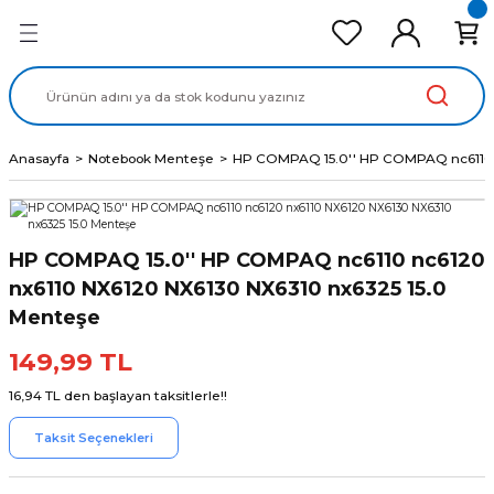
Geri Dön
Geri Dön
Geri Dön
Geri Dön
Geri Dön
cd Ekran Panel
Batarya
lavye
cd Data Kablo
Adaptör
Anasayfa
Notebook Menteşe
HP COMPAQ 15.0'' HP COMPAQ nc6110 n
HP COMPAQ 15.0'' HP COMPAQ nc6110 nc6120
nx6110 NX6120 NX6130 NX6310 nx6325 15.0
Menteşe
149,99 TL
16,94 TL den başlayan taksitlerle!!
Taksit Seçenekleri