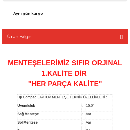
Aynı gün kargo
L
Ürün Bilgisi
MENTEŞELERİMİZ SIFIR ORJINAL
1.KALİTE DİR
"HER PARÇA KALİTE"
Hp Compaq LAPTOP MENTEŞE TEKNİK ÖZELLİKLERİ :
Uyumluluk
:
15.0"
Sağ Menteşe
:
Var
Sol Menteşe
:
Var