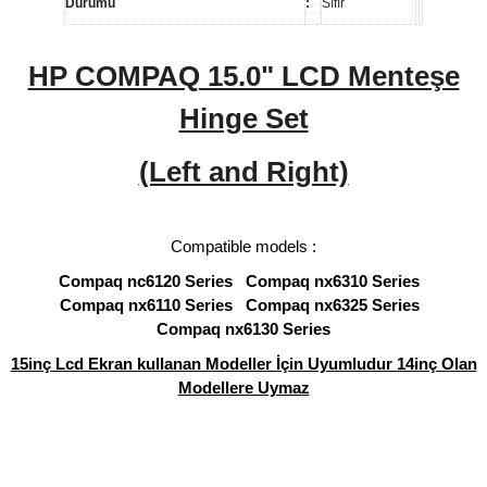
Durumu
:
Sıfır
HP COMPAQ 15.0" LCD Menteşe
Hinge Set
(Left and Right)
Compatible models :
Compaq nc6120 Series Compaq nx6310 Series
Compaq nx6110 Series Compaq nx6325 Series
Compaq nx6130 Series
15inç Lcd Ekran kullanan Modeller İçin Uyumludur 14inç Olan
Modellere Uymaz