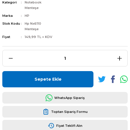
Kategori
Notebook
Menteşe
Marka
HP
Stok Kodu
Hp Nx6110
Menteşe
L
ENS
Fiyat
149,99 TL + KDV
L
Sepete Ekle
WhatsApp Sipariş
Toptan Sipariş Formu
L
Fiyat Teklifi Alın