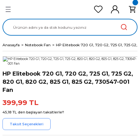
Geri Dön
Geri Dön
Geri Dön
Geri Dön
Geri Dön
cd Ekran Panel
Batarya
lavye
cd Data Kablo
Adaptör
Anasayfa
Notebook Fan
HP Elitebook 720 G1, 720 G2, 725 G1, 725 G2, 
HP Elitebook 720 G1, 720 G2, 725 G1, 725 G2,
820 G1, 820 G2, 825 G1, 825 G2, 730547-001
Fan
399,99 TL
45,18 TL den başlayan taksitlerle!!
Taksit Seçenekleri