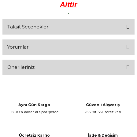
Aittir
Taksit Seçenekleri
Yorumlar
Önerileriniz
Bu ürüne ilk yorumu siz yapın!
Bu ürünün fiyat bilgisi, resim, ürün açıklamalarında ve diğer
konularda yetersiz gördüğünüz noktaları öneri formunu kullanarak
Yorum Yaz
tarafımıza iletebilirsiniz.
Görüş ve önerileriniz için teşekkür ederiz.
Aynı Gün Kargo
Güvenli Alışveriş
16:00’a kadar ki siparişlerde
256 Bit SSL sertifikası
Ürün resmi kalitesiz, bozuk veya görüntülenemiyor.
Ürün açıklamasında eksik bilgiler bulunuyor.
Ürün bilgilerinde hatalar bulunuyor.
Ücretsiz Kargo
İade & Değişim