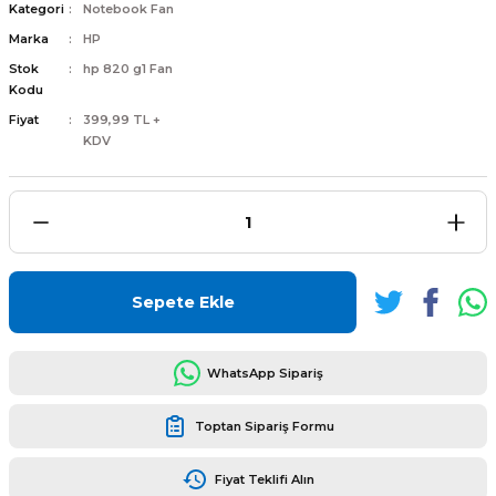
Kategori
Notebook Fan
Marka
HP
Stok
hp 820 g1 Fan
Kodu
Fiyat
399,99 TL +
L
ENS
KDV
L
Sepete Ekle
WhatsApp Sipariş
Toptan Sipariş Formu
L
Fiyat Teklifi Alın