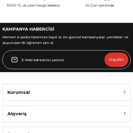
Ürün fiyatı diğer sitelerden daha pahalı.
5000 TL ve üzeri kargo bedava
14 Gün içerisinde
Bu ürüne benzer farklı alternatifler olmalı.
KAMPANYA HABERCİSİ
Hemen e-posta listemize kayıt ol, en güncel kampanyalar, yenilikler ve
duyuruları ilk öğrenen sen ol.
Gönder
Kaydet
Kurumsal
Alışveriş