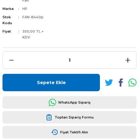
Fan
Marka
HP
Stok
FAN-8440p
Kodu
Fiyat
350,00 TL +
KDV
L
ENS
Sepete Ekle
L
WhatsApp Sipariş
Toptan Sipariş Formu
L
Fiyat Teklifi Alın