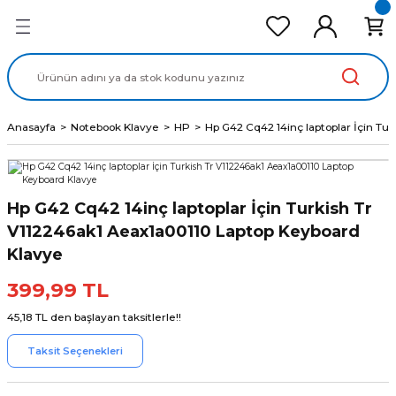
Geri Dön
Geri Dön
Geri Dön
Geri Dön
Geri Dön
cd Ekran Panel
Batarya
lavye
cd Data Kablo
Adaptör
Anasayfa
Notebook Klavye
HP
Hp G42 Cq42 14inç laptoplar İçin Tu
Hp G42 Cq42 14inç laptoplar İçin Turkish Tr
V112246ak1 Aeax1a00110 Laptop Keyboard
Klavye
399,99 TL
45,18 TL den başlayan taksitlerle!!
Taksit Seçenekleri