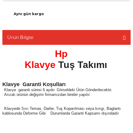
Aynı gün kargo
L
Ürün Bilgisi
Hp
Klavye
Tuş Takımı
Klavye
Garanti Koşulları
·
Klavye
garanti süresi 6 aydır. Görseldeki Ürün Gönderilecektir.
·
Arızalı ürünün değişimi firmamızdan birebir yapılır.
·
Klavyede Sıvı Temas, Darbe, Tuş Koparılması veya kırıgı, Baglantı
kablosunda Deforme Gibi
Durumlarda Garanti Kapsamı dışındadır