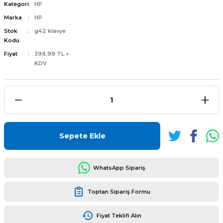
Kategori
HP
Marka
HP
Stok
g42 klavye
Kodu
Fiyat
399,99 TL +
L
ENS
KDV
L
Sepete Ekle
WhatsApp Sipariş
Toptan Sipariş Formu
L
Fiyat Teklifi Alın