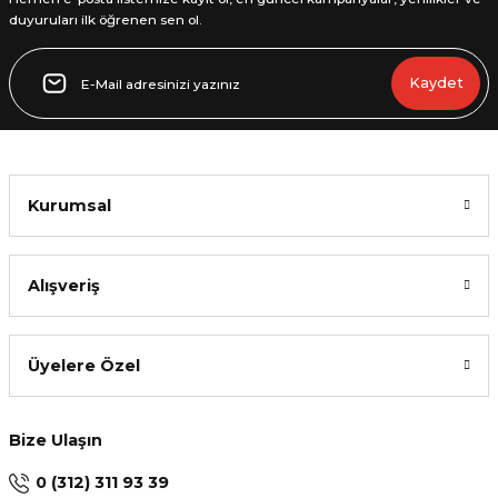
duyuruları ilk öğrenen sen ol.
Gönder
Kaydet
Kurumsal
Alışveriş
Üyelere Özel
Bize Ulaşın
0 (312) 311 93 39