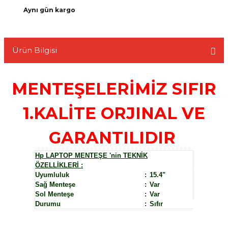
Aynı gün kargo
Ürün Bilgisi
L
MENTEŞELERİMİZ SIFIR
1.KALİTE ORJINAL VE
GARANTILIDIR
Hp LAPTOP MENTEŞE 'nin TEKNİK
ÖZELLİKLERİ :
Uyumluluk
:
15.4"
Sağ Menteşe
:
Var
Sol Menteşe
:
Var
Durumu
:
Sıfır