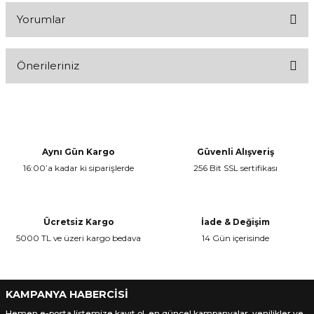
Yorumlar
Önerileriniz
Bu ürüne ilk yorumu siz yapın!
Bu ürünün fiyat bilgisi, resim, ürün açıklamalarında ve diğer
konularda yetersiz gördüğünüz noktaları öneri formunu kullanarak
Yorum Yaz
tarafımıza iletebilirsiniz.
Görüş ve önerileriniz için teşekkür ederiz.
Aynı Gün Kargo
Güvenli Alışveriş
16:00’a kadar ki siparişlerde
256 Bit SSL sertifikası
Ürün resmi kalitesiz, bozuk veya görüntülenemiyor.
Ürün açıklamasında eksik bilgiler bulunuyor.
Ürün bilgilerinde hatalar bulunuyor.
Ücretsiz Kargo
İade & Değişim
Ürün fiyatı diğer sitelerden daha pahalı.
5000 TL ve üzeri kargo bedava
14 Gün içerisinde
Bu ürüne benzer farklı alternatifler olmalı.
KAMPANYA HABERCİSİ
Hemen e-posta listemize kayıt ol, en güncel kampanyalar, yenilikler ve