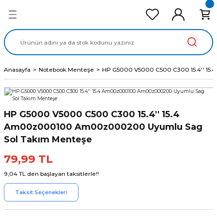
Geri Dön
Geri Dön
Geri Dön
Geri Dön
Geri Dön
cd Ekran Panel
Batarya
lavye
cd Data Kablo
Adaptör
Anasayfa
Notebook Menteşe
HP G5000 V5000 C500 C300 15.4'' 1
HP G5000 V5000 C500 C300 15.4'' 15.4
Am00z000100 Am00z000200 Uyumlu Sag
Sol Takım Menteşe
79,99 TL
9,04 TL den başlayan taksitlerle!!
Taksit Seçenekleri