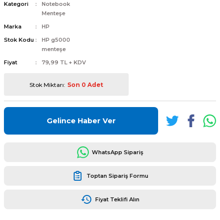
Kategori
Notebook
Menteşe
Marka
HP
Stok Kodu
HP g5000
menteşe
L
ENS
Fiyat
79,99 TL + KDV
Stok Miktarı:
Son 0 Adet
Gelince Haber Ver
L
WhatsApp Sipariş
Toptan Sipariş Formu
Fiyat Teklifi Alın
L