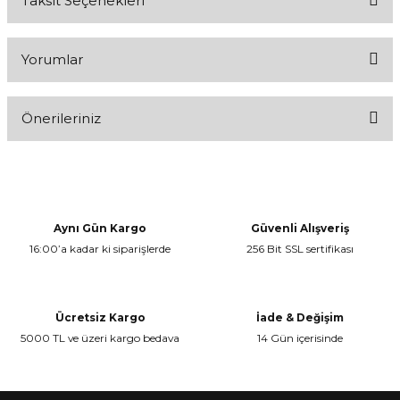
Taksit Seçenekleri
Yorumlar
Önerileriniz
Bu ürüne ilk yorumu siz yapın!
Bu ürünün fiyat bilgisi, resim, ürün açıklamalarında ve diğer
konularda yetersiz gördüğünüz noktaları öneri formunu kullanarak
Yorum Yaz
tarafımıza iletebilirsiniz.
Görüş ve önerileriniz için teşekkür ederiz.
Aynı Gün Kargo
Güvenli Alışveriş
16:00’a kadar ki siparişlerde
256 Bit SSL sertifikası
Ürün resmi kalitesiz, bozuk veya görüntülenemiyor.
Ürün açıklamasında eksik bilgiler bulunuyor.
Ürün bilgilerinde hatalar bulunuyor.
Ücretsiz Kargo
İade & Değişim
Ürün fiyatı diğer sitelerden daha pahalı.
5000 TL ve üzeri kargo bedava
14 Gün içerisinde
Bu ürüne benzer farklı alternatifler olmalı.