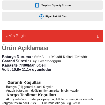
Toptan Sipariş Formu
Fiyat Teklifi Alın
L
Ürün Bilgisi
Ürün Açıklaması
Batarya Durumu :
Sıfır A+++ Muadil Kaliteli Üründür
Garanti Süresi :
6 ay. Birebir değişim.
Kapasite :4400Mah 6Cell
Volt : 10.8v 11.1v uyumludur
Garanti Koşulları
·
Batarya (Pil) garanti süresi 6 aydır.
·
Arızalı bataryanın değişimi firmamızdan birebir yapılır.
Kargo Teslimat Koşulları
·
Almış olduğunuz batarya sipariş geçildikten sonra gün içerisinde
kargoya teslim edilir. Aksi Durumda Alıcıya Bilgi Verilir.