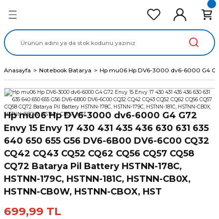
Geri Dön
Geri Dön
Geri Dön
Geri Dön
Geri Dön
cd Ekran Panel
Batarya
lavye
cd Data Kablo
Adaptör
Anasayfa
Notebook Batarya
Hp mu06 Hp DV6-3000 dv6-6000 G4 G72
Hp mu06 Hp DV6-3000 dv6-6000 G4 G72
Envy 15 Envy 17 430 431 435 436 630 631 635
640 650 655 G56 DV6-6B00 DV6-6C00 CQ32
CQ42 CQ43 CQ52 CQ62 CQ56 CQ57 CQ58
CQ72 Batarya Pil Battery HSTNN-178C,
HSTNN-179C, HSTNN-181C, HSTNN-CB0X,
HSTNN-CB0W, HSTNN-CBOX, HST
699,99 TL