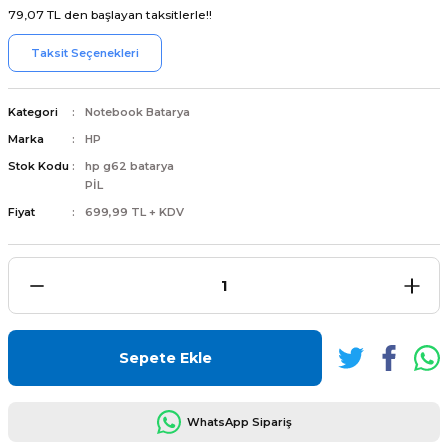
79,07 TL den başlayan taksitlerle!!
Taksit Seçenekleri
Kategori
Notebook Batarya
L
ENS
Marka
HP
Stok Kodu
hp g62 batarya
PİL
Fiyat
699,99 TL + KDV
L
Sepete Ekle
L
WhatsApp Sipariş