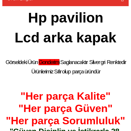
Hp pavilion
Lcd arka kapak
L
Görseldeki Ürün
Gonderimi
Saglanacaktır
Silver gri
Renktedir
Ürünlerimiz Sıfır olup
parça üründür
"Her parça Kalite"
"Her parça Güven"
"Her parça Sorumluluk"