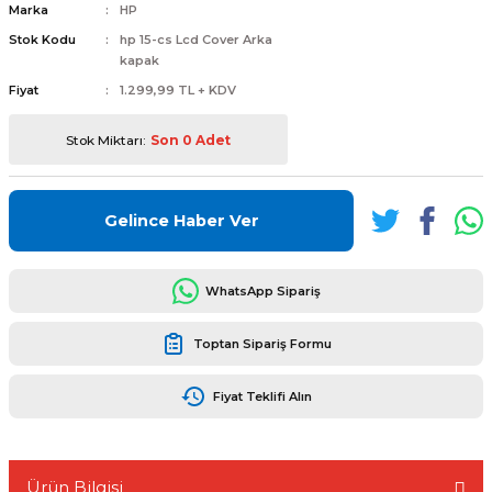
Marka
HP
Stok Kodu
hp 15-cs Lcd Cover Arka
kapak
Fiyat
1.299,99 TL + KDV
L
ENS
Stok Miktarı:
Son 0 Adet
Gelince Haber Ver
WhatsApp Sipariş
L
Toptan Sipariş Formu
Fiyat Teklifi Alın
L
Ürün Bilgisi