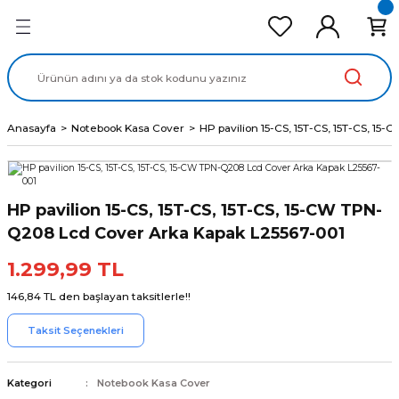
Geri Dön
Geri Dön
Geri Dön
Geri Dön
Geri Dön
cd Ekran Panel
Batarya
lavye
cd Data Kablo
Adaptör
Anasayfa
Notebook Kasa Cover
HP pavilion 15-CS, 15T-CS, 15T-CS, 1
HP pavilion 15-CS, 15T-CS, 15T-CS, 15-CW TPN-
Q208 Lcd Cover Arka Kapak L25567-001
1.299,99 TL
146,84 TL den başlayan taksitlerle!!
Taksit Seçenekleri
Kategori
Notebook Kasa Cover