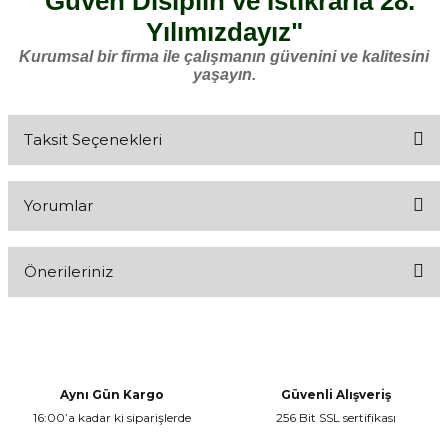
"Güven Disiplin ve İstikrarla 28.
Yılımızdayız"
Kurumsal bir firma ile çalışmanın güvenini ve kalitesini
yaşayın.
Taksit Seçenekleri
Yorumlar
Önerileriniz
Bu ürüne ilk yorumu siz yapın!
Bu ürünün fiyat bilgisi, resim, ürün açıklamalarında ve diğer
konularda yetersiz gördüğünüz noktaları öneri formunu kullanarak
Yorum Yaz
tarafımıza iletebilirsiniz.
Görüş ve önerileriniz için teşekkür ederiz.
Aynı Gün Kargo
Güvenli Alışveriş
16:00’a kadar ki siparişlerde
256 Bit SSL sertifikası
Ürün resmi kalitesiz, bozuk veya görüntülenemiyor.