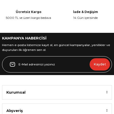
Ürün açıklamasında eksik bilgiler bulunuyor.
Ürün bilgilerinde hatalar bulunuyor.
Ücretsiz Kargo
İade & Değişim
Ürün fiyatı diğer sitelerden daha pahalı.
5000 TL ve üzeri kargo bedava
14 Gün içerisinde
Bu ürüne benzer farklı alternatifler olmalı.
KAMPANYA HABERCİSİ
Hemen e-posta listemize kayıt ol, en güncel kampanyalar, yenilikler ve
duyuruları ilk öğrenen sen ol.
Gönder
Kaydet
Kurumsal
Alışveriş