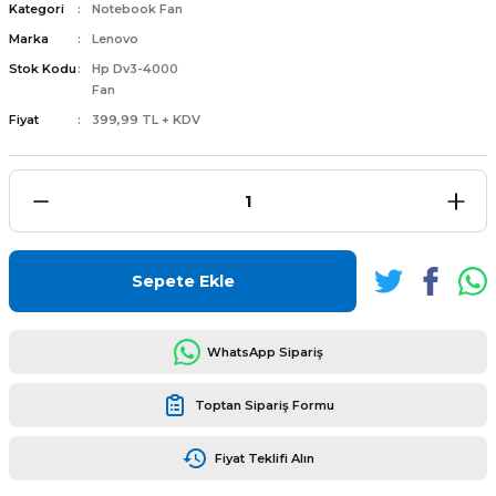
Kategori
Notebook Fan
Marka
Lenovo
Stok Kodu
Hp Dv3-4000
Fan
Fiyat
399,99 TL + KDV
L
ENS
Sepete Ekle
L
WhatsApp Sipariş
Toptan Sipariş Formu
Fiyat Teklifi Alın
L