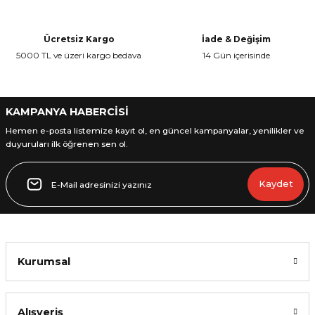
Ürün açıklamasında eksik bilgiler bulunuyor.
Ürün bilgilerinde hatalar bulunuyor.
Ücretsiz Kargo
İade & Değişim
Ürün fiyatı diğer sitelerden daha pahalı.
5000 TL ve üzeri kargo bedava
14 Gün içerisinde
Bu ürüne benzer farklı alternatifler olmalı.
KAMPANYA HABERCİSİ
Hemen e-posta listemize kayıt ol, en güncel kampanyalar, yenilikler ve
duyuruları ilk öğrenen sen ol.
Gönder
Kaydet
Kurumsal
Alışveriş