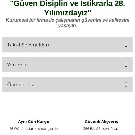
"Güven Disiplin ve İstikrarla 28.
Yılımızdayız"
Kurumsal bir firma ile çalışmanın güvenini ve kalitesini
yaşayın.
Taksit Seçenekleri
Yorumlar
Önerileriniz
Bu ürüne ilk yorumu siz yapın!
Bu ürünün fiyat bilgisi, resim, ürün açıklamalarında ve diğer
konularda yetersiz gördüğünüz noktaları öneri formunu kullanarak
Yorum Yaz
tarafımıza iletebilirsiniz.
Görüş ve önerileriniz için teşekkür ederiz.
Aynı Gün Kargo
Güvenli Alışveriş
16:00’a kadar ki siparişlerde
256 Bit SSL sertifikası
Ürün resmi kalitesiz, bozuk veya görüntülenemiyor.