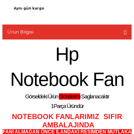
Aynı gün kargo
Ürün Bilgisi
L
Hp
Notebook Fan
Görseldeki Ürün
Gonderimi
Saglanacaktır
1Parça Üründür
NOTEBOOK FANLARIMIZ SIFIR
AMBALAJINDA
FANI ALMADAN ÖNCE İLANDAKİ RESİMDEN MUTLAKA