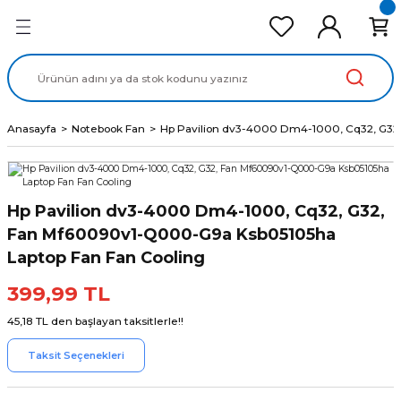
Geri Dön
Geri Dön
Geri Dön
Geri Dön
Geri Dön
cd Ekran Panel
Batarya
lavye
cd Data Kablo
Adaptör
Anasayfa
Notebook Fan
Hp Pavilion dv3-4000 Dm4-1000, Cq32, G32
Hp Pavilion dv3-4000 Dm4-1000, Cq32, G32,
Fan Mf60090v1-Q000-G9a Ksb05105ha
Laptop Fan Fan Cooling
399,99 TL
45,18 TL den başlayan taksitlerle!!
Taksit Seçenekleri