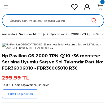
Geri Dön
Geri Dön
Geri Dön
Geri Dön
Geri Dön
cd Ekran Panel
Batarya
lavye
cd Data Kablo
Adaptör
Anasayfa
Notebook Menteşe
Hp Pavilion G6-2000 TPN-Q110 r36 men
Hp Pavilion G6-2000 TPN-Q110 r36 menteşe
Serisine Uyumlu Sag ve Sol Takımdır Part No:
FBR36006010 - FBR36005010 R36
299,99 TL
33,89 TL den başlayan taksitlerle!!
Taksit Seçenekleri