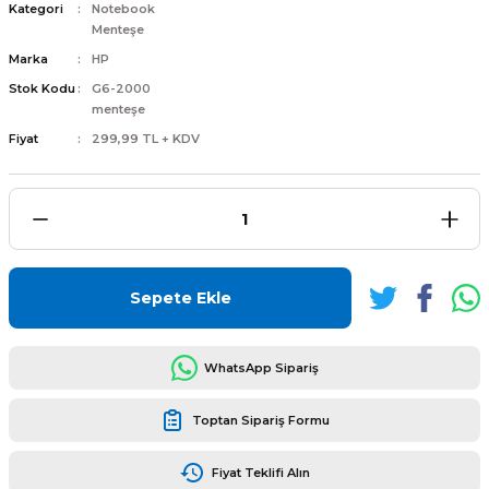
Kategori
Notebook
Menteşe
Marka
HP
Stok Kodu
G6-2000
menteşe
L
ENS
Fiyat
299,99 TL + KDV
L
Sepete Ekle
WhatsApp Sipariş
Toptan Sipariş Formu
L
Fiyat Teklifi Alın