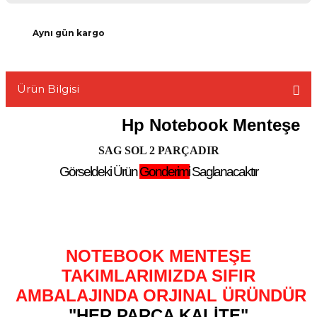
Aynı gün kargo
L
Ürün Bilgisi
Hp Notebook Menteşe
SAG SOL 2 PARÇADIR
Görseldeki Ürün
Gonderimi
Saglanacaktır
NOTEBOOK MENTEŞE
TAKIMLARIMIZDA SIFIR
AMBALAJINDA ORJINAL ÜRÜNDÜR
"HER PARÇA KALİTE"