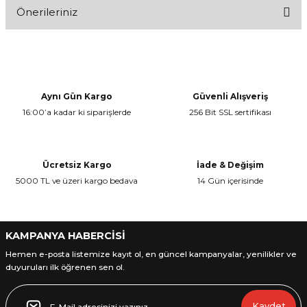
Önerileriniz
Bu ürüne ilk yorumu siz yapın!
Bu ürünün fiyat bilgisi, resim, ürün açıklamalarında ve diğer
konularda yetersiz gördüğünüz noktaları öneri formunu kullanarak
Yorum Yaz
tarafımıza iletebilirsiniz.
Görüş ve önerileriniz için teşekkür ederiz.
Aynı Gün Kargo
Güvenli Alışveriş
16:00’a kadar ki siparişlerde
256 Bit SSL sertifikası
Ürün resmi kalitesiz, bozuk veya görüntülenemiyor.
Ürün açıklamasında eksik bilgiler bulunuyor.
Ürün bilgilerinde hatalar bulunuyor.
Ücretsiz Kargo
İade & Değişim
Ürün fiyatı diğer sitelerden daha pahalı.
5000 TL ve üzeri kargo bedava
14 Gün içerisinde
Bu ürüne benzer farklı alternatifler olmalı.
KAMPANYA HABERCİSİ
Hemen e-posta listemize kayıt ol, en güncel kampanyalar, yenilikler ve
duyuruları ilk öğrenen sen ol.
Gönder
Kaydet