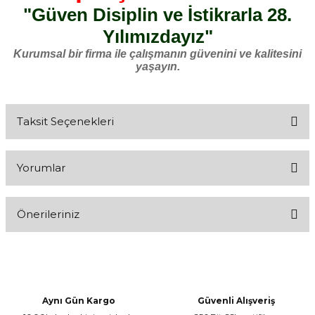
"Güven Disiplin ve İstikrarla 28.
Yılımızdayız"
Kurumsal bir firma ile çalışmanın güvenini ve kalitesini
yaşayın.
Taksit Seçenekleri
Yorumlar
Önerileriniz
Bu ürüne ilk yorumu siz yapın!
Bu ürünün fiyat bilgisi, resim, ürün açıklamalarında ve diğer
konularda yetersiz gördüğünüz noktaları öneri formunu kullanarak
Yorum Yaz
tarafımıza iletebilirsiniz.
Görüş ve önerileriniz için teşekkür ederiz.
Aynı Gün Kargo
Güvenli Alışveriş