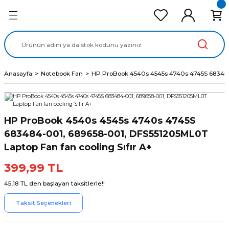
Geri Dön
Geri Dön
Geri Dön
Geri Dön
Geri Dön
cd Ekran Panel
Batarya
lavye
cd Data Kablo
Adaptör
Anasayfa
Notebook Fan
HP ProBook 4540s 4545s 4740s 4745S 683484-
HP ProBook 4540s 4545s 4740s 4745S
683484-001, 689658-001, DFS551205ML0T
Laptop Fan fan cooling Sıfır A+
399,99 TL
45,18 TL den başlayan taksitlerle!!
Taksit Seçenekleri