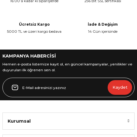
16:00’a kadar ki siparişlerde
256 Bit SSL sertifikası
Ürün resmi kalitesiz, bozuk veya görüntülenemiyor.
Ürün açıklamasında eksik bilgiler bulunuyor.
Ürün bilgilerinde hatalar bulunuyor.
Ücretsiz Kargo
İade & Değişim
Ürün fiyatı diğer sitelerden daha pahalı.
5000 TL ve üzeri kargo bedava
14 Gün içerisinde
Bu ürüne benzer farklı alternatifler olmalı.
KAMPANYA HABERCİSİ
Hemen e-posta listemize kayıt ol, en güncel kampanyalar, yenilikler ve
duyuruları ilk öğrenen sen ol.
Gönder
Kaydet
Kurumsal