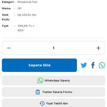
Kategori
Notebook Fan
Marka
HP
Stok
hp 4540s fan
Kodu
Fiyat
399,99 TL +
L
ENS
KDV
L
Sepete Ekle
WhatsApp Sipariş
Toptan Sipariş Formu
L
Fiyat Teklifi Alın