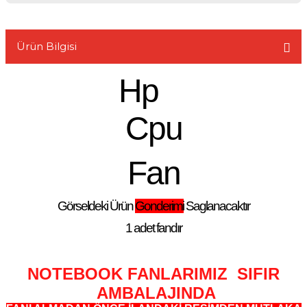
Ürün Bilgisi
Hp
L
Cpu
Fan
Görseldeki Ürün
Gonderimi
Saglanacaktır
1 adet fandır
NOTEBOOK FANLARIMIZ SIFIR
AMBALAJINDA