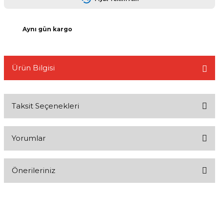
Aynı gün kargo
L
Ürün Bilgisi
Taksit Seçenekleri
Yorumlar
Önerileriniz
Bu ürüne ilk yorumu siz yapın!
Bu ürünün fiyat bilgisi, resim, ürün açıklamalarında ve diğer
konularda yetersiz gördüğünüz noktaları öneri formunu kullanarak
Yorum Yaz
tarafımıza iletebilirsiniz.