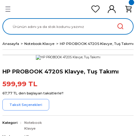
Geri Dön
Geri Dön
Geri Dön
Geri Dön
Geri Dön
cd Ekran Panel
Batarya
lavye
cd Data Kablo
Adaptör
Anasayfa
Notebook Klavye
HP PROBOOK 4720S Klavye, Tuş Takımı
HP PROBOOK 4720S Klavye, Tuş Takımı
599,99 TL
67,77 TL den başlayan taksitlerle!!
Taksit Seçenekleri
Kategori
Notebook
Klavye