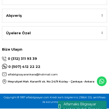
Alışveriş
Üyelere Özel
Bize Ulaşın
0 (312) 311 93 39
0 (507) 412 22 22
alfabilgisayarankara@hotmail.com
Meşrutiyet Mah. Karanfil sk. No:24/9
Kızılay - Çankaya -Ankara
Copyright © 1997 alfabilgisayar.com Kredi kartı bilgileriniz 256bit SSL sertifikası
ile korunmaktadır.
Alfamaks Bilgisayar