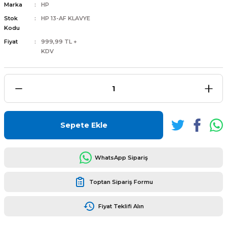
Marka
HP
Stok
HP 13-AF KLAVYE
Kodu
Fiyat
999,99 TL +
KDV
L
ENS
Sepete Ekle
L
WhatsApp Sipariş
Toptan Sipariş Formu
Fiyat Teklifi Alın
L