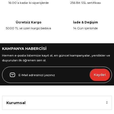
16:00’a kadar ki siparişlerde
256 Bit SSL sertifikası
Ürün resmi kalitesiz, bozuk veya görüntülenemiyor.
Ürün açıklamasında eksik bilgiler bulunuyor.
Ürün bilgilerinde hatalar bulunuyor.
Ücretsiz Kargo
İade & Değişim
Ürün fiyatı diğer sitelerden daha pahalı.
5000 TL ve üzeri kargo bedava
14 Gün içerisinde
Bu ürüne benzer farklı alternatifler olmalı.
KAMPANYA HABERCİSİ
Hemen e-posta listemize kayıt ol, en güncel kampanyalar, yenilikler ve
duyuruları ilk öğrenen sen ol.
Gönder
Kaydet
Kurumsal