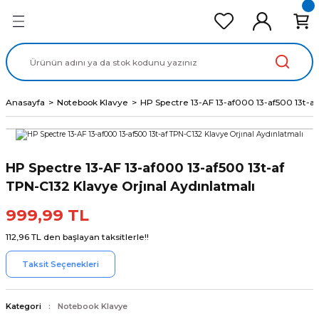
Geri Dön
Geri Dön
Geri Dön
Geri Dön
Geri Dön
cd Ekran Panel
Batarya
lavye
cd Data Kablo
Adaptör
Anasayfa
Notebook Klavye
HP Spectre 13-AF 13-af000 13-af500 13t-af
HP Spectre 13-AF 13-af000 13-af500 13t-af
TPN-C132 Klavye Orjınal Aydınlatmalı
999,99 TL
112,96 TL den başlayan taksitlerle!!
Taksit Seçenekleri
Kategori
Notebook Klavye