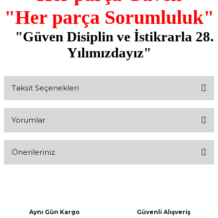
"Her parça Sorumluluk"
"Güven Disiplin ve İstikrarla 28.
Yılımızdayız"
Taksit Seçenekleri
Yorumlar
Önerileriniz
Bu ürüne ilk yorumu siz yapın!
Bu ürünün fiyat bilgisi, resim, ürün açıklamalarında ve diğer
konularda yetersiz gördüğünüz noktaları öneri formunu kullanarak
Yorum Yaz
tarafımıza iletebilirsiniz.
Görüş ve önerileriniz için teşekkür ederiz.
Aynı Gün Kargo
Güvenli Alışveriş