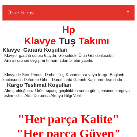
Ürün Bilgisi
Hp
L
Klavye
Tuş
Takımı
Klavye
Garanti Koşulları
·
Klavye
garanti süresi 6 aydır. Görseldeki Ürün Gönderilecektir.
·
Arızalı ürünün değişimi firmamızdan birebir yapılır.
·
Klavyede Sıvı Temas, Darbe, Tuş Koparılması veya kırıgı, Baglantı
kablosunda Deforme Gibi
Durumlarda Garanti Kapsamı dışındadır
Kargo Teslimat Koşulları
·
Almış olduğunuz Ürün
sipariş geçildikten sonra gün içerisinde kargoya
teslim edilir. Aksi Durumda Alıcıya Bilgi Verilir.
"Her parça Kalite"
"Her parça Güven"