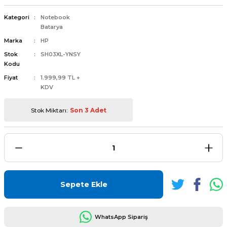
Kategori
Notebook
Batarya
Marka
HP
Stok
SH03XL-YNSY
L
ENS
Kodu
Fiyat
1.999,99 TL +
KDV
Stok Miktarı:
Son 3 Adet
L
Sepete Ekle
L
WhatsApp Sipariş