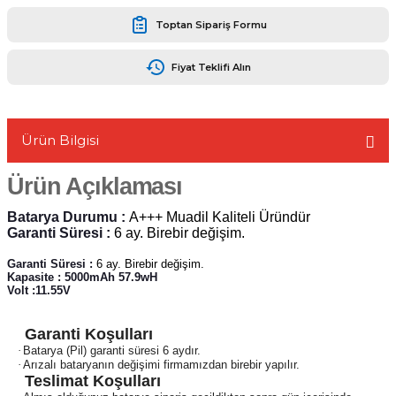
Toptan Sipariş Formu
Fiyat Teklifi Alın
L
Ürün Bilgisi
Ürün Açıklaması
Batarya Durumu :
A+++ Muadil Kaliteli Üründür
Garanti Süresi :
6 ay. Birebir değişim.
Garanti Süresi :
6 ay. Birebir değişim.
Kapasite : 5000mAh 57.9wH
Volt :11.55V
Garanti Koşulları
·
Batarya (Pil) garanti süresi 6 aydır.
·
Arızalı bataryanın değişimi firmamızdan birebir yapılır.
Teslimat Koşulları