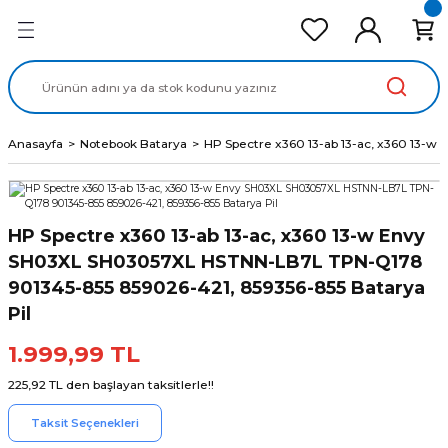
Geri Dön
Geri Dön
Geri Dön
Geri Dön
Geri Dön
cd Ekran Panel
Batarya
lavye
cd Data Kablo
Adaptör
Anasayfa
Notebook Batarya
HP Spectre x360 13-ab 13-ac, x360 13-
HP Spectre x360 13-ab 13-ac, x360 13-w Envy
SH03XL SH03057XL HSTNN-LB7L TPN-Q178
901345-855 859026-421, 859356-855 Batarya
Pil
1.999,99 TL
225,92 TL den başlayan taksitlerle!!
Taksit Seçenekleri