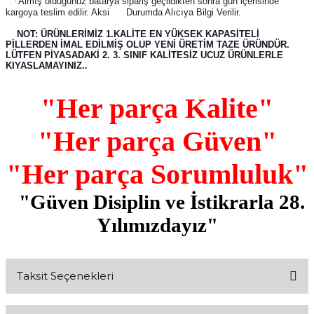
·
Almış olduğunuz batarya sipariş geçildikten sonra gün içerisinde
kargoya teslim edilir. Aksi
Durumda Alıcıya Bilgi Verilir.
NOT: ÜRÜNLERİMİZ 1.KALİTE EN YÜKSEK KAPASİTELİ
PİLLERDEN İMAL EDİLMİŞ OLUP YENİ ÜRETİM TAZE ÜRÜNDÜR.
LÜTFEN PİYASADAKİ 2. 3. SINIF KALİTESİZ UCUZ ÜRÜNLERLE
KIYASLAMAYINIZ..
"Her parça Kalite"
"Her parça Güven"
"Her parça Sorumluluk"
"Güven Disiplin ve İstikrarla 28.
Yılımızdayız"
Taksit Seçenekleri