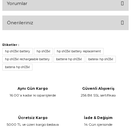
Yorumlar
Önerileriniz
Bu ürüne ilk yorumu siz yapın!
Bu ürünün fiyat bilgisi, resim, ürün açıklamalarında ve diğer
konularda yetersiz gördüğünüz noktaları öneri formunu kullanarak
Yorum Yaz
Etiketler :
tarafımıza iletebilirsiniz.
hp sh03xl battery
hp sh03xl
hp sh03xl battery replacement
Görüş ve önerileriniz için teşekkür ederiz.
hp sh03xl rechargeable battery
batterie hp sh03xl
baterai hp sh03xl
bateria hp sh03xl
Ürün resmi kalitesiz, bozuk veya görüntülenemiyor.
Ürün açıklamasında eksik bilgiler bulunuyor.
Ürün bilgilerinde hatalar bulunuyor.
Aynı Gün Kargo
Güvenli Alışveriş
Ürün fiyatı diğer sitelerden daha pahalı.
16:00’a kadar ki siparişlerde
256 Bit SSL sertifikası
Bu ürüne benzer farklı alternatifler olmalı.
Ücretsiz Kargo
İade & Değişim
5000 TL ve üzeri kargo bedava
14 Gün içerisinde