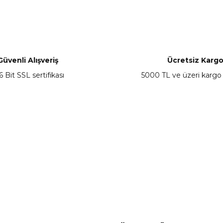
nularda yetersiz gördüğünüz noktaları öneri formunu kullanarak tarafımız
Bu ürüne ilk yorumu siz yapın!
Yorum Yaz
Güvenli Alışveriş
Ücretsiz Karg
6 Bit SSL sertifikası
5000 TL ve üzeri kargo
Gönder