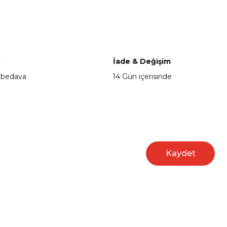
a iletebilirsiniz.
o
İade & Değişim
 bedava
14 Gün içerisinde
Kaydet