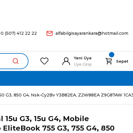
arişleriniz Aynı Gün Kargoda.
0 (507) 412 22 22
alfabilgisayarankara@hotmail.com
Yeni Üye
Sepet
Üye Girişi
55 G4, 850 G3, 850 G4, Nsk-Cy2Bv Y3B82EA, Z2W88EA Z9G87
l 15u G3, 15u G4, Mobile
 EliteBook 755 G3, 755 G4, 850