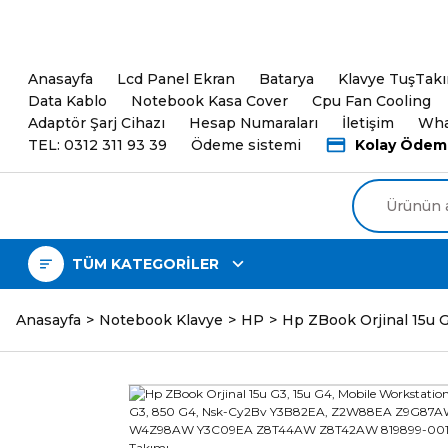
5000TL ve üzeri Alışveri
Anasayfa
Lcd Panel Ekran
Batarya
Klavye TuşTak
Data Kablo
Notebook Kasa Cover
Cpu Fan Cooling
Adaptör Şarj Cihazı
Hesap Numaraları
İletişim
Wha
TEL: 0312 311 93 39
Ödeme sistemi
Kolay Ödem
TÜM KATEGORİLER
Anasayfa
Notebook Klavye
HP
Hp ZBook Orjinal 15u