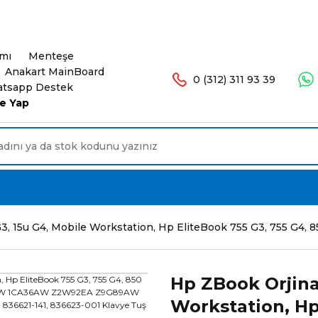
şlerinizde Ücretsiz Kargo. 16.00'a Kadar Olan Sip
ımı
Menteşe
Anakart MainBoard
0 (312) 311 93 39
tsapp Destek
e Yap
 G3, 15u G4, Mobile Workstation, Hp EliteBook 755 G3, 7
Hp ZBook Orjina
Workstation, Hp