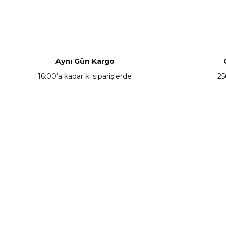
Bu ürünün fiyat bilgisi, resim, ürün açıklamalarında ve diğer ko
Görüş ve önerileriniz için teşekkür ederiz.
Ürün resmi kalitesiz, bozuk veya görüntülenemiyor.
Ürün açıklamasında eksik bilgiler bulunuyor.
Aynı Gün Kargo
Ürün bilgilerinde hatalar bulunuyor.
16:00’a kadar ki siparişlerde
25
Ürün fiyatı diğer sitelerden daha pahalı.
Bu ürüne benzer farklı alternatifler olmalı.
KAMPANYA HABERCİSİ
Hemen e-posta listemize kayıt ol, en güncel
kampanyalar, yenilikler ve duyuruları ilk öğrenen sen ol.