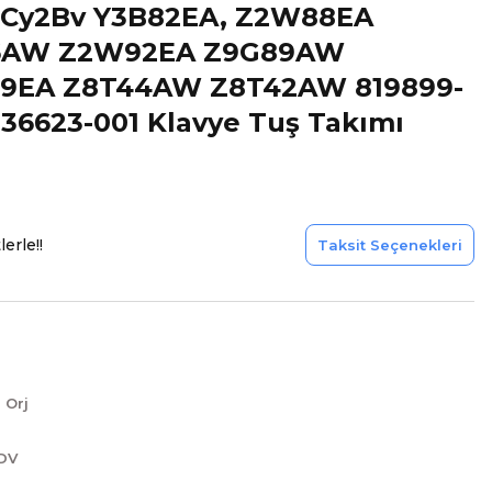
k-Cy2Bv Y3B82EA, Z2W88EA
6AW Z2W92EA Z9G89AW
9EA Z8T44AW Z8T42AW 819899-
 836623-001 Klavye Tuş Takımı
erle!!
Taksit Seçenekleri
ı Orj
KDV