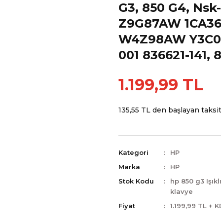
G3, 850 G4, Ns
Z9G87AW 1CA3
W4Z98AW Y3C0
001 836621-141,
1.199,99 TL
135,55 TL den başlayan taksitl
Kategori
HP
Marka
HP
Stok Kodu
hp 850 g3 Işıkl
klavye
Fiyat
1.199,99 TL + 