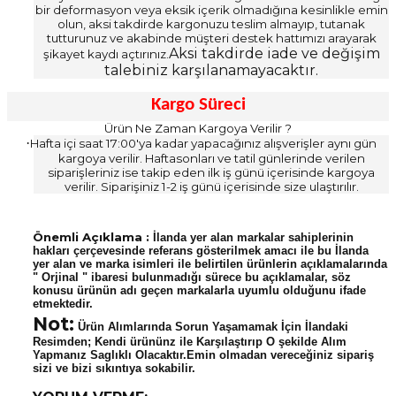
bir deformasyon veya eksik içerik olmadığına kesinlikle emin
olun, aksi takdirde kargonuzu teslim almayıp, tutanak
tutturunuz ve akabinde müşteri destek hattımızı arayarak
Aksi takdirde iade ve değişim
şikayet kaydı açtırınız.
talebiniz karşılanamayacaktır.
Kargo Süreci
Ürün Ne Zaman Kargoya Verilir ?
·
Hafta içi saat 17:00'ya kadar yapacağınız alışverişler aynı gün
kargoya verilir. Haftasonları ve tatil günlerinde verilen
siparişleriniz ise takip eden ilk iş günü içerisinde kargoya
verilir. Siparişiniz 1-2 iş günü içerisinde size ulaştırılır.
Önemli Açıklama :
İlanda yer alan markalar sahiplerinin
hakları çerçevesinde referans gösterilmek amacı ile bu İlanda
yer alan ve marka isimleri ile belirtilen ürünlerin açıklamalarında
" Orjinal " ibaresi bulunmadığı sürece bu açıklamalar, söz
konusu ürünün adı geçen markalarla uyumlu olduğunu ifade
etmektedir.
Not:
Ürün Alımlarında Sorun Yaşamamak İçin İlandaki
Resimden; Kendi ürününz ile Karşılaştırıp O şekilde Alım
Yapmanız Saglıklı Olacaktır.Emin olmadan vereceğiniz sipariş
sizi ve bizi sıkıntıya sokabilir.