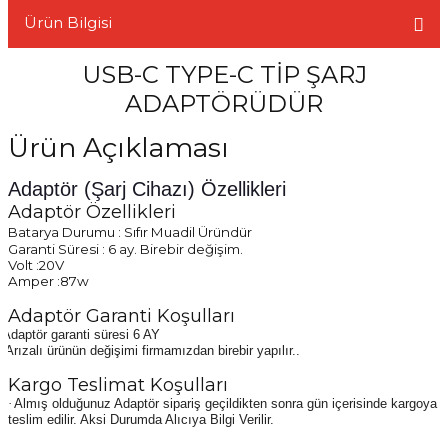
Ürün Bilgisi
USB-C TYPE-C TİP ŞARJ
ADAPTÖRÜDÜR
L
Ürün Açıklaması
Adaptör (Şarj Cihazı) Özellikleri
Adaptör Özellikleri
Batarya Durumu :
Sıfır Muadil Üründür
Garanti Süresi :
6 ay. Birebir değişim.
Volt :20V
Amper :87w
Adaptör Garanti Koşulları
Adaptör garanti süresi 6 AY
·
Arızalı ürünün değişimi firmamızdan birebir yapılır..
Kargo Teslimat Koşulları
·
Almış olduğunuz Adaptör sipariş geçildikten sonra gün içerisinde kargoya
teslim edilir. Aksi Durumda Alıcıya Bilgi Verilir.