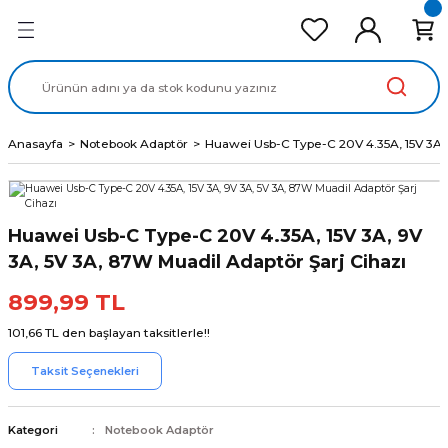
Geri Dön
Geri Dön
Geri Dön
Geri Dön
Geri Dön
cd Ekran Panel
Batarya
lavye
cd Data Kablo
Adaptör
Anasayfa
Notebook Adaptör
Huawei Usb-C Type-C 20V 4.35A, 15V 3A, 
Huawei Usb-C Type-C 20V 4.35A, 15V 3A, 9V
3A, 5V 3A, 87W Muadil Adaptör Şarj Cihazı
899,99 TL
101,66 TL den başlayan taksitlerle!!
Taksit Seçenekleri
Kategori
Notebook Adaptör