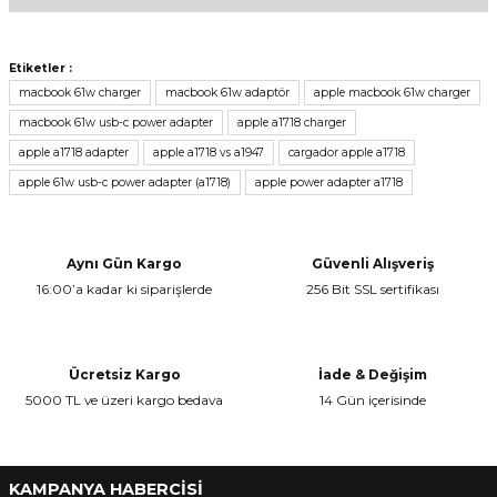
Bu ürünün fiyat bilgisi, resim, ürün açıklamalarında ve diğer
konularda yetersiz gördüğünüz noktaları öneri formunu kullanarak
Yorum Yaz
Etiketler :
tarafımıza iletebilirsiniz.
macbook 61w charger
macbook 61w adaptör
apple macbook 61w charger
Görüş ve önerileriniz için teşekkür ederiz.
macbook 61w usb-c power adapter
apple a1718 charger
apple a1718 adapter
apple a1718 vs a1947
cargador apple a1718
Ürün resmi kalitesiz, bozuk veya görüntülenemiyor.
apple 61w usb-c power adapter (a1718)
apple power adapter a1718
Ürün açıklamasında eksik bilgiler bulunuyor.
Ürün bilgilerinde hatalar bulunuyor.
Ürün fiyatı diğer sitelerden daha pahalı.
Aynı Gün Kargo
Güvenli Alışveriş
Bu ürüne benzer farklı alternatifler olmalı.
16:00’a kadar ki siparişlerde
256 Bit SSL sertifikası
Ücretsiz Kargo
İade & Değişim
5000 TL ve üzeri kargo bedava
14 Gün içerisinde
Gönder
KAMPANYA HABERCİSİ