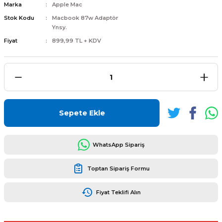
Marka
Apple Mac
Stok Kodu
Macbook 87w Adaptör
Ynsy.
Fiyat
899,99 TL + KDV
L
ENS
Sepete Ekle
L
WhatsApp Sipariş
Toptan Sipariş Formu
Fiyat Teklifi Alın
L