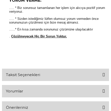
YORUM VERME:
..... * Biz sorunsuz tamamlanan her işlem için alıcıya pozitif yorum
veriyoruz.
..... * Sizden istediğimiz lütfen olumsuz yorum vermeden önce
sorununuzun çözülmesi için bize mesaj atmanız.
......* En kısa zamanda sorununuz çözümüne ulaşılacaktır
.
Çözülmeyecek Hiç Bir Sorun Yoktur.
Taksit Seçenekleri
Yorumlar
Önerileriniz
Bu ürüne ilk yorumu siz yapın!