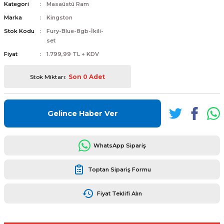
Kategori
Masaüstü Ram
Marka
Kingston
Stok Kodu
Fury-Blue-8gb-İkili-
set
Fiyat
1.799,99 TL + KDV
L
ENS
Stok Miktarı:
Son 0 Adet
Gelince Haber Ver
L
WhatsApp Sipariş
Toptan Sipariş Formu
Fiyat Teklifi Alın
L