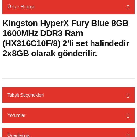
Ürün Bilgisi
Kingston HyperX Fury Blue 8GB
1600MHz DDR3 Ram
L
(HX316C10F/8) 2'li set halindedir
2x8GB olarak gönderilir.
Taksit Seçenekleri
Yorumlar
Önerileriniz