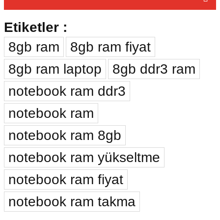
Bu ürüne ilk yorumu siz yapın!
Bu ürünün fiyat bilgisi, resim, ürün açıklamalarında ve diğer konularda
Etiketler :
yetersiz gördüğünüz noktaları öneri formunu kullanarak tarafımıza
Yorum Yaz
iletebilirsiniz.
Görüş ve önerileriniz için teşekkür ederiz.
8gb ram
8gb ram fiyat
Ürün resmi kalitesiz, bozuk veya görüntülenemiyor.
8gb ram laptop
8gb ddr3 ram
Ürün açıklamasında eksik bilgiler bulunuyor.
notebook ram ddr3
Ürün bilgilerinde hatalar bulunuyor.
Ürün fiyatı diğer sitelerden daha pahalı.
notebook ram
Bu ürüne benzer farklı alternatifler olmalı.
notebook ram 8gb
notebook ram yükseltme
Gönder
notebook ram fiyat
notebook ram takma