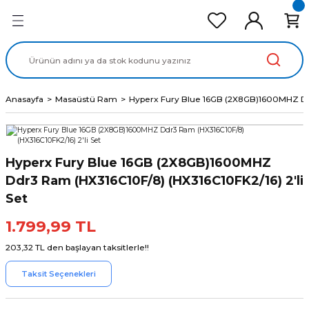
Geri Dön
Geri Dön
Geri Dön
Geri Dön
Geri Dön
cd Ekran Panel
Batarya
lavye
cd Data Kablo
Adaptör
Anasayfa
Masaüstü Ram
Hyperx Fury Blue 16GB (2X8GB)1600MHZ Ddr
Hyperx Fury Blue 16GB (2X8GB)1600MHZ
Ddr3 Ram (HX316C10F/8) (HX316C10FK2/16) 2'li
Set
1.799,99 TL
203,32 TL den başlayan taksitlerle!!
Taksit Seçenekleri