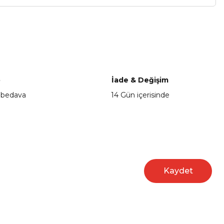
a iletebilirsiniz.
o
İade & Değişim
 bedava
14 Gün içerisinde
Kaydet