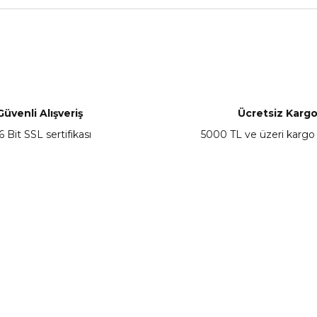
nularda yetersiz gördüğünüz noktaları öneri formunu kullanarak tarafımız
Bu ürüne ilk yorumu siz yapın!
Yorum Yaz
Güvenli Alışveriş
Ücretsiz Karg
6 Bit SSL sertifikası
5000 TL ve üzeri kargo
Gönder