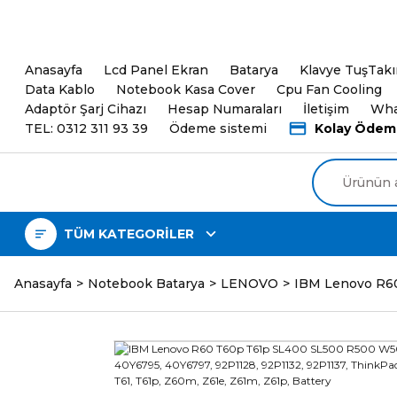
5000TL ve üzeri Alışveri
Anasayfa
Lcd Panel Ekran
Batarya
Klavye TuşTak
Data Kablo
Notebook Kasa Cover
Cpu Fan Cooling
Adaptör Şarj Cihazı
Hesap Numaraları
İletişim
Wha
TEL: 0312 311 93 39
Ödeme sistemi
Kolay Ödem
TÜM KATEGORİLER
Anasayfa
Notebook Batarya
LENOVO
IBM Lenovo R60 