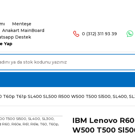
şlerinizde Ücretsiz Kargo. 16.00'a Kadar Olan Sip
ımı
Menteşe
Anakart MainBoard
0 (312) 311 93 39
tsapp Destek
e Yap
T60p T61p SL400 SL500 R500 W500 T500 Sl500, SL400, SL300, 
IBM Lenovo R60
W500 T500 Sl500