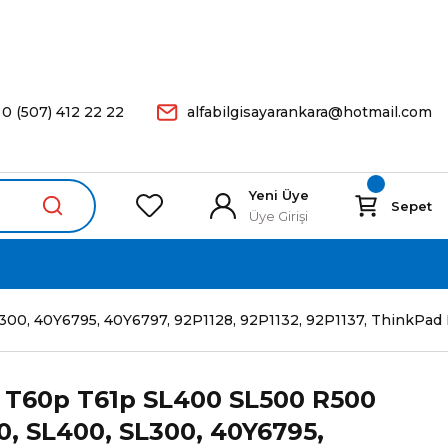
arişleriniz Aynı Gün Kargoda.
0 (507) 412 22 22
alfabilgisayarankara@hotmail.com
Yeni Üye
Sepet
Üye Girişi
40Y6795, 40Y6797, 92P1128, 92P1132, 92P1137, ThinkPad R60,
 T60p T61p SL400 SL500 R500
, SL400, SL300, 40Y6795,