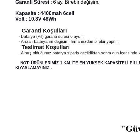
Garanti Süresi :
6 ay. Birebir değişim.
Kapasite : 4400mah 6cell
Volt : 10.8V 48Wh
Garanti Koşulları
·
Batarya (Pil) garanti süresi 6 aydır.
·
Arızalı bataryanın değişimi firmamızdan birebir yapılır.
Teslimat Koşulları
·
Almış olduğunuz batarya sipariş geçildikten sonra gün içerisinde k
NOT: ÜRÜNLERİMİZ 1.KALİTE EN YÜKSEK KAPASİTELİ PİLL
KIYASLAMAYINIZ..
"Güve