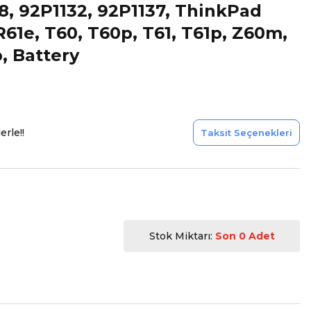
8, 92P1132, 92P1137, ThinkPad
R61e, T60, T60p, T61, T61p, Z60m,
, Battery
erle!!
Taksit Seçenekleri
Stok Miktarı:
Son 0 Adet