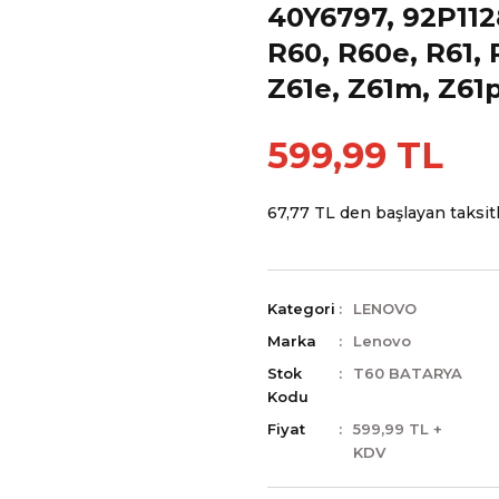
40Y6797, 92P112
R60, R60e, R61, 
Z61e, Z61m, Z61p
599,99 TL
67,77 TL den başlayan taksitl
Kategori
LENOVO
Marka
Lenovo
Stok
T60 BATARYA
Kodu
Fiyat
599,99 TL +
KDV