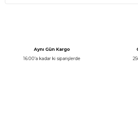
Bu ürünün fiyat bilgisi, resim, ürün açıklamalarında ve diğer ko
Görüş ve önerileriniz için teşekkür ederiz.
Ürün resmi kalitesiz, bozuk veya görüntülenemiyor.
Ürün açıklamasında eksik bilgiler bulunuyor.
Aynı Gün Kargo
Ürün bilgilerinde hatalar bulunuyor.
16:00’a kadar ki siparişlerde
25
Ürün fiyatı diğer sitelerden daha pahalı.
Bu ürüne benzer farklı alternatifler olmalı.
KAMPANYA HABERCİSİ
Hemen e-posta listemize kayıt ol, en güncel
kampanyalar, yenilikler ve duyuruları ilk öğrenen sen ol.