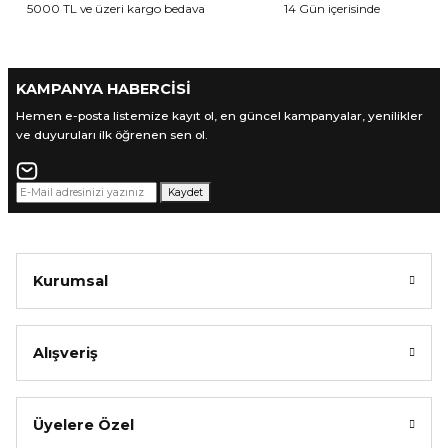
5000 TL ve üzeri kargo bedava
14 Gün içerisinde
Ürün fiyatı diğer sitelerden daha pahalı.
Bu ürüne benzer farklı alternatifler olmalı.
KAMPANYA HABERCİSİ
Hemen e-posta listemize kayıt ol, en güncel kampanyalar, yenilikler
ve duyuruları ilk öğrenen sen ol.
Gönder
Kaydet
Kurumsal
Alışveriş
Üyelere Özel