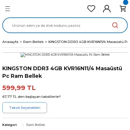
Geri Dön
Geri Dön
Geri Dön
Geri Dön
Geri Dön
cd Ekran Panel
Batarya
lavye
cd Data Kablo
Adaptör
Anasayfa
Ram Bellek
KINGSTON DDR3 4GB KVR16N11/4 Masaüstü Pc
KINGSTON DDR3 4GB KVR16N11/4 Masaüstü
Pc Ram Bellek
599,99 TL
67,77 TL den başlayan taksitlerle!!
Taksit Seçenekleri
Kategori
Ram Bellek