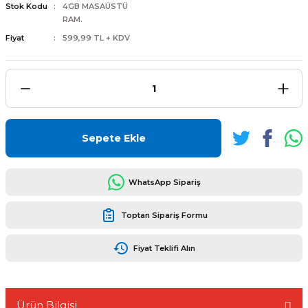
Stok Kodu
4GB MASAÜSTÜ
RAM.
Fiyat
599,99 TL + KDV
L
ENS
Sepete Ekle
WhatsApp Sipariş
L
Toptan Sipariş Formu
Fiyat Teklifi Alın
L
Ürün Bilgisi