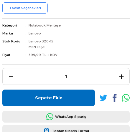
Taksit Seçenekleri
Kategori
Notebook Menteşe
Marka
Lenovo
L
ENS
Stok Kodu
Lenovo 320-15
MENTEŞE
Fiyat
399,99 TL + KDV
L
Sepete Ekle
WhatsApp Sipariş
L
Toptan Sipariş Formu