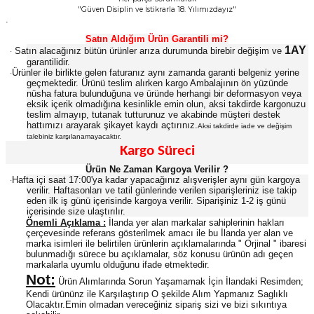
"Güven Disiplin ve İstikrarla 18. Yılımızdayız"
.
Satın Aldığım Ürün Garantili mi?
1AY
Satın alacağınız bütün ürünler arıza durumunda birebir değişim ve
·
garantilidir.
Ürünler ile birlikte gelen faturanız aynı zamanda garanti belgeniz yerine
·
geçmektedir. Ürünü teslim alırken kargo Ambalajının ön yüzünde
nüsha fatura bulunduğuna ve üründe herhangi bir deformasyon veya
eksik içerik olmadığına kesinlikle emin olun, aksi takdirde kargonuzu
teslim almayıp, tutanak tutturunuz ve akabinde müşteri destek
hattımızı arayarak şikayet kaydı açtırınız.
Aksi takdirde iade ve değişim
talebiniz karşılanamayacaktır.
Kargo Süreci
Ürün Ne Zaman Kargoya Verilir ?
Hafta içi saat 17:00'ya kadar yapacağınız alışverişler aynı gün kargoya
·
verilir. Haftasonları ve tatil günlerinde verilen siparişleriniz ise takip
eden ilk iş günü içerisinde kargoya verilir. Siparişiniz 1-2 iş günü
içerisinde size ulaştırılır.
Önemli Açıklama :
İlanda yer alan markalar sahiplerinin hakları
çerçevesinde referans gösterilmek amacı ile bu İlanda yer alan ve
marka isimleri ile belirtilen ürünlerin açıklamalarında " Orjinal " ibaresi
bulunmadığı sürece bu açıklamalar, söz konusu ürünün adı geçen
markalarla uyumlu olduğunu ifade etmektedir.
Not:
Ürün Alımlarında Sorun Yaşamamak İçin İlandaki Resimden;
Kendi ürününz ile Karşılaştırıp O şekilde Alım Yapmanız Saglıklı
Olacaktır.Emin olmadan vereceğiniz sipariş sizi ve bizi sıkıntıya