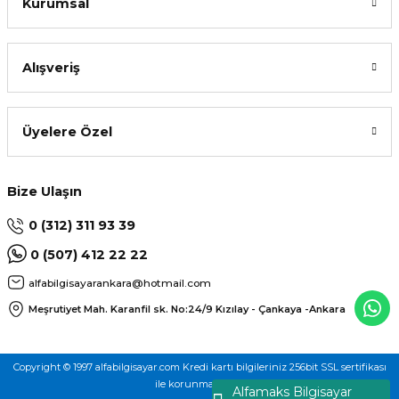
Kurumsal
Alışveriş
Üyelere Özel
Bize Ulaşın
0 (312) 311 93 39
0 (507) 412 22 22
alfabilgisayarankara@hotmail.com
Meşrutiyet Mah. Karanfil sk. No:24/9
Kızılay - Çankaya -Ankara
Copyright © 1997 alfabilgisayar.com Kredi kartı bilgileriniz 256bit SSL sertifikası
ile korunmaktadır.
Alfamaks Bilgisayar