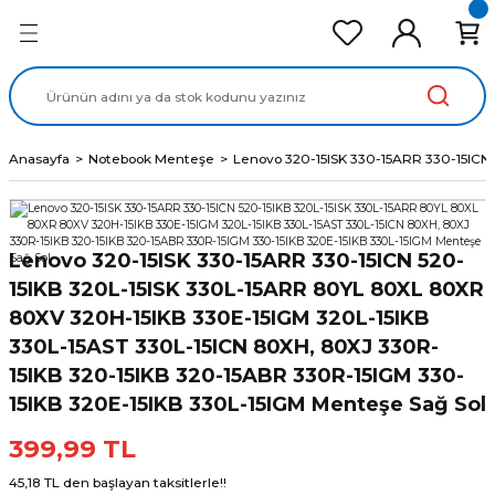
Geri Dön
Geri Dön
Geri Dön
Geri Dön
Geri Dön
cd Ekran Panel
Batarya
lavye
cd Data Kablo
Adaptör
Anasayfa
Notebook Menteşe
Lenovo 320-15ISK 330-15ARR 330-15ICN
Lenovo 320-15ISK 330-15ARR 330-15ICN 520-
15IKB 320L-15ISK 330L-15ARR 80YL 80XL 80XR
80XV 320H-15IKB 330E-15IGM 320L-15IKB
330L-15AST 330L-15ICN 80XH, 80XJ 330R-
15IKB 320-15IKB 320-15ABR 330R-15IGM 330-
15IKB 320E-15IKB 330L-15IGM Menteşe Sağ Sol
399,99 TL
45,18 TL den başlayan taksitlerle!!