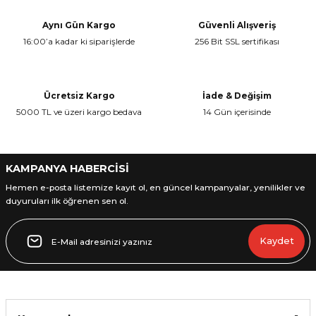
Görüş ve önerileriniz için teşekkür ederiz.
Aynı Gün Kargo
Güvenli Alışveriş
16:00’a kadar ki siparişlerde
256 Bit SSL sertifikası
Ürün resmi kalitesiz, bozuk veya görüntülenemiyor.
Ürün açıklamasında eksik bilgiler bulunuyor.
Ürün bilgilerinde hatalar bulunuyor.
Ücretsiz Kargo
İade & Değişim
Ürün fiyatı diğer sitelerden daha pahalı.
5000 TL ve üzeri kargo bedava
14 Gün içerisinde
Bu ürüne benzer farklı alternatifler olmalı.
KAMPANYA HABERCİSİ
Hemen e-posta listemize kayıt ol, en güncel kampanyalar, yenilikler ve
duyuruları ilk öğrenen sen ol.
Gönder
Kaydet