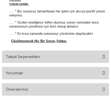
sokabilir.
YORUM VERME:
..... * Biz sorunsuz tamamlanan her işlem için alıcıya pozitif yorum
veriyoruz.
..... * Sizden istediğimiz lütfen olumsuz yorum vermeden önce
sorununuzun çözülmesi için bize mesaj atmanız.
......* En kısa zamanda sorununuz çözümüne ulaşılacaktır
.
Çözülmeyecek Hiç Bir Sorun Yoktur.
Taksit Seçenekleri
Yorumlar
Önerileriniz
Bu ürüne ilk yorumu siz yapın!
Bu ürünün fiyat bilgisi, resim, ürün açıklamalarında ve diğer
konularda yetersiz gördüğünüz noktaları öneri formunu kullanarak
Yorum Yaz
tarafımıza iletebilirsiniz.