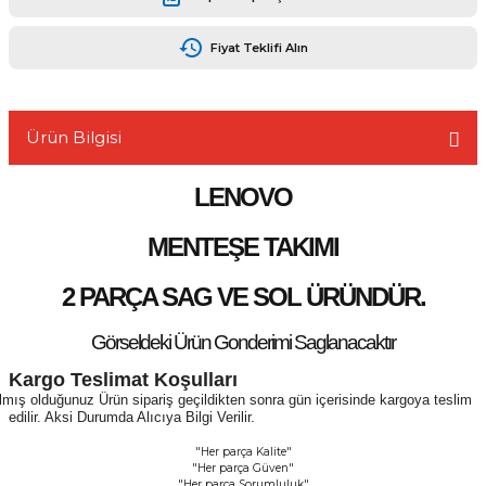
Fiyat Teklifi Alın
L
Ürün Bilgisi
LENOVO
MENTEŞE TAKIMI
2 PARÇA SAG VE SOL ÜRÜNDÜR.
Görseldeki Ürün Gonderimi Saglanacaktır
Kargo Teslimat Koşulları
lmış olduğunuz Ürün sipariş geçildikten sonra gün içerisinde kargoya teslim
edilir. Aksi Durumda Alıcıya Bilgi Verilir.
"Her parça Kalite"
"Her parça Güven"
"Her parça Sorumluluk"