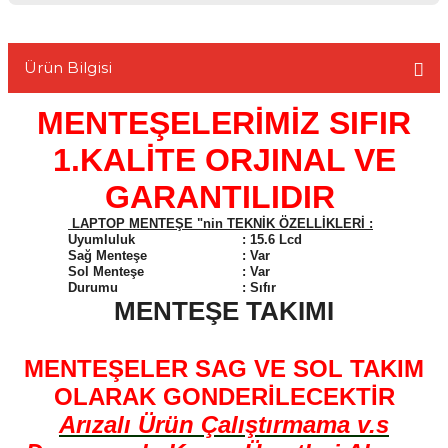
Ürün Bilgisi
MENTEŞELERİMİZ SIFIR
L
1.KALİTE ORJINAL VE
GARANTILIDIR
LAPTOP MENTEŞE "nin TEKNİK ÖZELLİKLERİ :
Uyumluluk
:
15.6 Lcd
Sağ Menteşe
:
Var
Sol Menteşe
:
Var
Durumu
:
Sıfır
MENTEŞE TAKIMI
MENTEŞELER SAG VE SOL TAKIM
OLARAK GONDERİLECEKTİR
Arızalı Ürün Çalıştırmama v.s