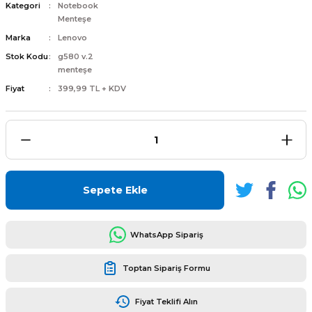
Kategori
Notebook
Menteşe
Marka
Lenovo
Stok Kodu
g580 v.2
menteşe
L
ENS
Fiyat
399,99 TL + KDV
L
Sepete Ekle
WhatsApp Sipariş
Toptan Sipariş Formu
L
Fiyat Teklifi Alın