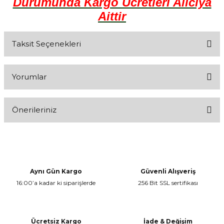
Durumunda Kargo Ücretleri Alıcıya
Aittir
Taksit Seçenekleri
Yorumlar
Önerileriniz
Bu ürüne ilk yorumu siz yapın!
Bu ürünün fiyat bilgisi, resim, ürün açıklamalarında ve diğer
konularda yetersiz gördüğünüz noktaları öneri formunu kullanarak
Yorum Yaz
tarafımıza iletebilirsiniz.
Görüş ve önerileriniz için teşekkür ederiz.
Aynı Gün Kargo
Güvenli Alışveriş
16:00’a kadar ki siparişlerde
256 Bit SSL sertifikası
Ürün resmi kalitesiz, bozuk veya görüntülenemiyor.
Ürün açıklamasında eksik bilgiler bulunuyor.
Ürün bilgilerinde hatalar bulunuyor.
Ücretsiz Kargo
İade & Değişim