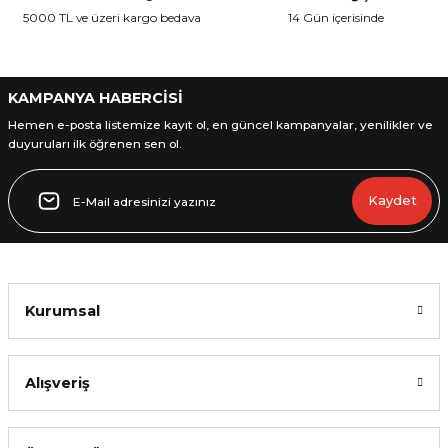
Ürün fiyatı diğer sitelerden daha pahalı.
5000 TL ve üzeri kargo bedava
14 Gün içerisinde
Bu ürüne benzer farklı alternatifler olmalı.
KAMPANYA HABERCİSİ
Hemen e-posta listemize kayıt ol, en güncel kampanyalar, yenilikler ve
duyuruları ilk öğrenen sen ol.
Gönder
Kaydet
Kurumsal
Alışveriş