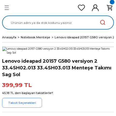
Geri Dön
Geri Dön
Geri Dön
Geri Dön
Geri Dön
cd Ekran Panel
Batarya
lavye
cd Data Kablo
Adaptör
Anasayfa
Notebook Menteşe
Lenovo ideapad 20157 G580 versiyon 2 
Lenovo ideapad 20157 G580 versiyon 2
33.4SH02.013 33.4SH03.013 Menteşe Takımı
Sag Sol
399,99 TL
45,18 TL den başlayan taksitlerle!!
Taksit Seçenekleri