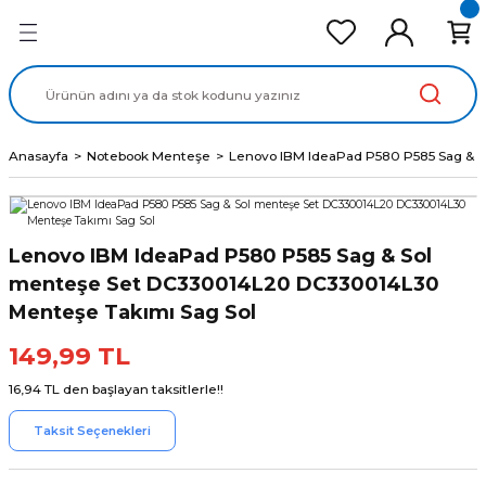
Geri Dön
Geri Dön
Geri Dön
Geri Dön
Geri Dön
cd Ekran Panel
Batarya
lavye
cd Data Kablo
Adaptör
Anasayfa
Notebook Menteşe
Lenovo IBM IdeaPad P580 P585 Sag & 
Lenovo IBM IdeaPad P580 P585 Sag & Sol
menteşe Set DC330014L20 DC330014L30
Menteşe Takımı Sag Sol
149,99 TL
16,94 TL den başlayan taksitlerle!!
Taksit Seçenekleri