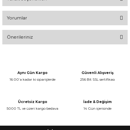
Yorumlar
Önerileriniz
Bu ürüne ilk yorumu siz yapın!
Bu ürünün fiyat bilgisi, resim, ürün açıklamalarında ve diğer
konularda yetersiz gördüğünüz noktaları öneri formunu kullanarak
Yorum Yaz
tarafımıza iletebilirsiniz.
Görüş ve önerileriniz için teşekkür ederiz.
Aynı Gün Kargo
Güvenli Alışveriş
16:00’a kadar ki siparişlerde
256 Bit SSL sertifikası
Ürün resmi kalitesiz, bozuk veya görüntülenemiyor.
Ürün açıklamasında eksik bilgiler bulunuyor.
Ürün bilgilerinde hatalar bulunuyor.
Ücretsiz Kargo
İade & Değişim
Ürün fiyatı diğer sitelerden daha pahalı.
5000 TL ve üzeri kargo bedava
14 Gün içerisinde
Bu ürüne benzer farklı alternatifler olmalı.