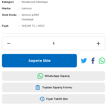
Kategori
Notebook Menteşe
Marka
Lenovo
Stok Kodu
lenovo p580
menteşe
Fiyat
149,99 TL + KDV
L
ENS
Sepete Ekle
L
WhatsApp Sipariş
Toptan Sipariş Formu
Fiyat Teklifi Alın
L