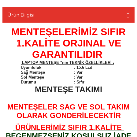
Ürün Bilgisi
MENTEŞELERİMİZ SIFIR
L
1.KALİTE ORJINAL VE
GARANTILIDIR
LAPTOP MENTEŞE "nin TEKNİK ÖZELLİKLERİ :
Uyumluluk
:
15.6 Lcd
Sağ Menteşe
:
Var
Sol Menteşe
:
Var
Durumu
:
Sıfır
MENTEŞE TAKIMI
MENTEŞELER SAG VE SOL TAKIM
OLARAK GONDERİLECEKTİR
ÜRÜNLERİMİZ SIFIR 1.KALİTE
BEGENMEZSENİZ KOŞULSUZ İADE