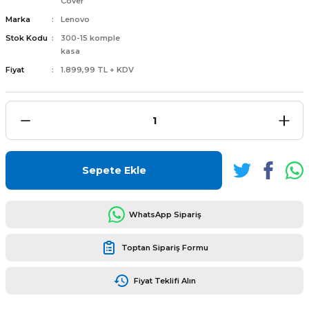
Cover
Marka
Lenovo
Stok Kodu
300-15 komple
kasa
Fiyat
1.899,99 TL + KDV
L
ENS
Sepete Ekle
L
WhatsApp Sipariş
Toptan Sipariş Formu
Fiyat Teklifi Alın
L