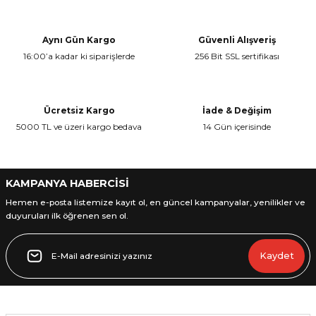
Yorum Yaz
tarafımıza iletebilirsiniz.
Görüş ve önerileriniz için teşekkür ederiz.
Aynı Gün Kargo
Güvenli Alışveriş
16:00’a kadar ki siparişlerde
256 Bit SSL sertifikası
Ürün resmi kalitesiz, bozuk veya görüntülenemiyor.
Ürün açıklamasında eksik bilgiler bulunuyor.
Ürün bilgilerinde hatalar bulunuyor.
Ücretsiz Kargo
İade & Değişim
Ürün fiyatı diğer sitelerden daha pahalı.
5000 TL ve üzeri kargo bedava
14 Gün içerisinde
Bu ürüne benzer farklı alternatifler olmalı.
KAMPANYA HABERCİSİ
Hemen e-posta listemize kayıt ol, en güncel kampanyalar, yenilikler ve
duyuruları ilk öğrenen sen ol.
Gönder
Kaydet