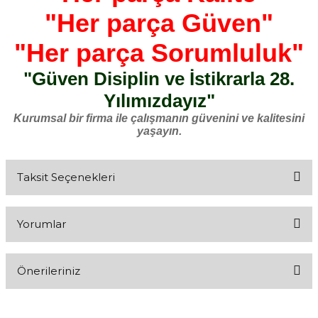
"Her parça Güven"
"Her parça Sorumluluk"
"Güven Disiplin ve İstikrarla 28.
Yılımızdayız"
Kurumsal bir firma ile çalışmanın güvenini ve kalitesini
yaşayın.
Taksit Seçenekleri
Yorumlar
Önerileriniz
Bu ürüne ilk yorumu siz yapın!
Bu ürünün fiyat bilgisi, resim, ürün açıklamalarında ve diğer
konularda yetersiz gördüğünüz noktaları öneri formunu kullanarak