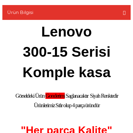
Ürün Bilgisi
Lenovo
L
300-15 Serisi
Komple kasa
Görseldeki Ürün
Gonderimi
Saglanacaktır
Siyah Renktedir
Ürünlerimiz Sıfır olup 4 parça üründür
"Her parça Kalite"