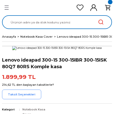
Geri Dön
Geri Dön
Geri Dön
Geri Dön
Geri Dön
cd Ekran Panel
Batarya
lavye
cd Data Kablo
Adaptör
Anasayfa
Notebook Kasa Cover
Lenovo ideapad 300-15 300-15IBR 3
Lenovo ideapad 300-15 300-15IBR 300-15ISK
80Q7 80RS Komple kasa
1.899,99 TL
214,62 TL den başlayan taksitlerle!!
Taksit Seçenekleri
Kategori
Notebook Kasa