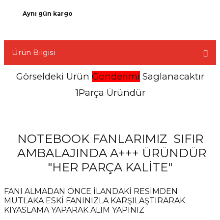
Aynı gün kargo
Ürün Bilgisi
L
Görseldeki Ürün
Gonderimi
Saglanacaktır
1Parça Üründür
NOTEBOOK FANLARIMIZ SIFIR
AMBALAJINDA A+++ ÜRÜNDÜR
"HER PARÇA KALİTE"
FANI ALMADAN ÖNCE İLANDAKİ RESİMDEN
MUTLAKA ESKİ FANINIZLA KARŞILAŞTIRARAK
KIYASLAMA YAPARAK ALIM YAPINIZ