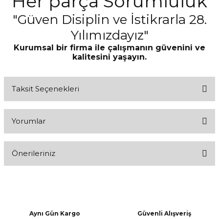
"Her parça Sorumluluk"
"Güven Disiplin ve İstikrarla 28.
Yılımızdayız"
Kurumsal bir firma ile çalışmanın güvenini ve
kalitesini yaşayın.
Taksit Seçenekleri
Yorumlar
Önerileriniz
Bu ürüne ilk yorumu siz yapın!
Bu ürünün fiyat bilgisi, resim, ürün açıklamalarında ve diğer
konularda yetersiz gördüğünüz noktaları öneri formunu kullanarak
Yorum Yaz
tarafımıza iletebilirsiniz.
Görüş ve önerileriniz için teşekkür ederiz.
Aynı Gün Kargo
Güvenli Alışveriş