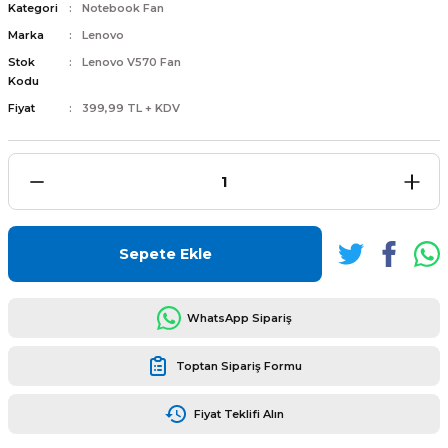
Kategori
Notebook Fan
Marka
Lenovo
Stok
Lenovo V570 Fan
Kodu
Fiyat
399,99 TL + KDV
L
ENS
Sepete Ekle
L
WhatsApp Sipariş
Toptan Sipariş Formu
Fiyat Teklifi Alın
L