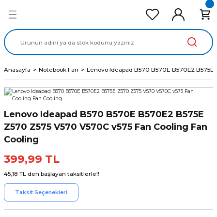
Geri Dön
Geri Dön
Geri Dön
Geri Dön
Geri Dön
cd Ekran Panel
Batarya
lavye
cd Data Kablo
Adaptör
Anasayfa
Notebook Fan
Lenovo Ideapad B570 B570E B570E2 B575E Z
Lenovo Ideapad B570 B570E B570E2 B575E
Z570 Z575 V570 V570C v575 Fan Cooling Fan
Cooling
399,99 TL
45,18 TL den başlayan taksitlerle!!
Taksit Seçenekleri