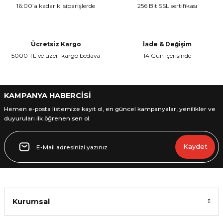
16:00’a kadar ki siparişlerde
256 Bit SSL sertifikası
Ürün resmi kalitesiz, bozuk veya görüntülenemiyor.
Ürün açıklamasında eksik bilgiler bulunuyor.
Ürün bilgilerinde hatalar bulunuyor.
Ücretsiz Kargo
İade & Değişim
Ürün fiyatı diğer sitelerden daha pahalı.
5000 TL ve üzeri kargo bedava
14 Gün içerisinde
Bu ürüne benzer farklı alternatifler olmalı.
KAMPANYA HABERCİSİ
Hemen e-posta listemize kayıt ol, en güncel kampanyalar, yenilikler ve
duyuruları ilk öğrenen sen ol.
Gönder
Kaydet
Kurumsal