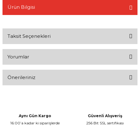
Ürün Bilgisi
Taksit Seçenekleri
L
Yorumlar
Önerileriniz
Bu ürüne ilk yorumu siz yapın!
Bu ürünün fiyat bilgisi, resim, ürün açıklamalarında ve diğer
konularda yetersiz gördüğünüz noktaları öneri formunu kullanarak
Yorum Yaz
tarafımıza iletebilirsiniz.
Görüş ve önerileriniz için teşekkür ederiz.
Aynı Gün Kargo
Güvenli Alışveriş
16:00’a kadar ki siparişlerde
256 Bit SSL sertifikası
Ürün resmi kalitesiz, bozuk veya görüntülenemiyor.
Ürün açıklamasında eksik bilgiler bulunuyor.