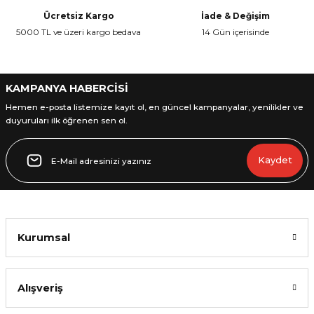
Ürün bilgilerinde hatalar bulunuyor.
Ücretsiz Kargo
İade & Değişim
Ürün fiyatı diğer sitelerden daha pahalı.
5000 TL ve üzeri kargo bedava
14 Gün içerisinde
Bu ürüne benzer farklı alternatifler olmalı.
KAMPANYA HABERCİSİ
Hemen e-posta listemize kayıt ol, en güncel kampanyalar, yenilikler ve
duyuruları ilk öğrenen sen ol.
Gönder
Kaydet
Kurumsal
Alışveriş