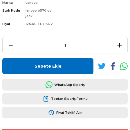
Marka
Lenovo
Stok Kodu
lenovo b570 dc
jack
Fiyat
125,00 TL + KDV
L
ENS
Sepete Ekle
L
WhatsApp Sipariş
Toptan Sipariş Formu
Fiyat Teklifi Alın
L