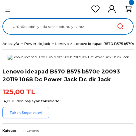
Geri Dön
Geri Dön
Geri Dön
Geri Dön
Geri Dön
cd Ekran Panel
Batarya
lavye
cd Data Kablo
Adaptör
Anasayfa
Power dc jack
Lenovo
Lenovo ideapad B570 B575 b570e 
Lenovo ideapad B570 B575 b570e 20093
20119 1068 Dc Power Jack Dc dk Jack
125,00 TL
14,12 TL den başlayan taksitlerle!!
Taksit Seçenekleri
Kategori
Lenovo