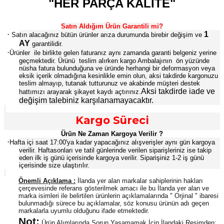
"HER PARÇA KALİTE"
Satın Aldığım Ürün Garantili mi?
·
1
Satın alacağınız bütün ürünler arıza durumunda birebir değişim ve
AY
garantilidir.
·
Ürünler
ile birlikte gelen faturanız aynı zamanda garanti belgeniz yerine
geçmektedir. Ürünü
teslim alırken kargo Ambalajının
ön yüzünde
nüsha fatura bulunduğuna ve üründe herhangi bir deformasyon veya
eksik içerik olmadığına kesinlikle emin olun, aksi takdirde kargonuzu
teslim almayıp, tutanak tutturunuz ve akabinde müşteri destek
Aksi takdirde iade ve
hattımızı arayarak şikayet kaydı açtırınız.
değişim talebiniz karşılanamayacaktır.
Kargo Süreci
Ürün Ne Zaman Kargoya Verilir ?
·
Hafta içi saat 17:00'ya kadar yapacağınız alışverişler aynı gün kargoya
verilir. Haftasonları ve tatil günlerinde verilen siparişleriniz ise takip
eden ilk iş günü içerisinde kargoya verilir. Siparişiniz 1-2 iş günü
içerisinde size ulaştırılır.
Önemli Açıklama :
İlanda yer alan markalar sahiplerinin hakları
çerçevesinde referans gösterilmek amacı ile bu İlanda yer alan ve
marka isimleri ile belirtilen ürünlerin açıklamalarında " Orjinal " ibaresi
bulunmadığı sürece bu açıklamalar, söz konusu ürünün adı geçen
markalarla uyumlu olduğunu ifade etmektedir.
Not:
Ürün Alımlarında Sorun Yaşamamak İçin İlandaki Resimden;