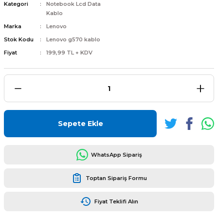
Kategori
Notebook Lcd Data
Kablo
Marka
Lenovo
Stok Kodu
Lenovo g570 kablo
Fiyat
199,99 TL + KDV
L
ENS
Sepete Ekle
L
WhatsApp Sipariş
Toptan Sipariş Formu
Fiyat Teklifi Alın
L