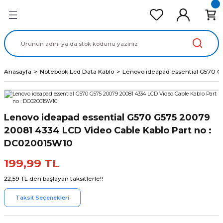
Geri Dön
Geri Dön
Geri Dön
Geri Dön
Geri Dön
cd Ekran Panel
Batarya
lavye
cd Data Kablo
Adaptör
Anasayfa
Notebook Lcd Data Kablo
Lenovo ideapad essential G570 G
Lenovo ideapad essential G570 G575 20079
20081 4334 LCD Video Cable Kablo Part no :
DC020015W10
199,99 TL
22,59 TL den başlayan taksitlerle!!
Taksit Seçenekleri