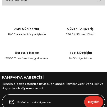
Bu ürüne ilk yorumu siz yapın!
Bu ürünün fiyat bilgisi, resim, ürün açıklamalarında ve diğer
konularda yetersiz gördüğünüz noktaları öneri formunu kullanarak
Yorum Yaz
tarafımıza iletebilirsiniz.
Görüş ve önerileriniz için teşekkür ederiz.
Aynı Gün Kargo
Güvenli Alışveriş
16:00’a kadar ki siparişlerde
256 Bit SSL sertifikası
Ürün resmi kalitesiz, bozuk veya görüntülenemiyor.
Ürün açıklamasında eksik bilgiler bulunuyor.
Ürün bilgilerinde hatalar bulunuyor.
Ücretsiz Kargo
İade & Değişim
Ürün fiyatı diğer sitelerden daha pahalı.
5000 TL ve üzeri kargo bedava
14 Gün içerisinde
Bu ürüne benzer farklı alternatifler olmalı.
KAMPANYA HABERCİSİ
Hemen e-posta listemize kayıt ol, en güncel kampanyalar, yenilikler ve
duyuruları ilk öğrenen sen ol.
Gönder
Kaydet