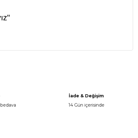
ız"
a iletebilirsiniz.
o
İade & Değişim
 bedava
14 Gün içerisinde