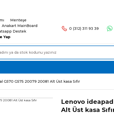
şlerinizde Ücretsiz Kargo. 16.00'a Kadar Olan Sip
ımı
Menteşe
Anakart MainBoard
0 (312) 311 93 39
tsapp Destek
e Yap
l G570 G575 20079 20081 Alt Üst kasa Sıfır
Lenovo ideapad 
Alt Üst kasa Sıfı