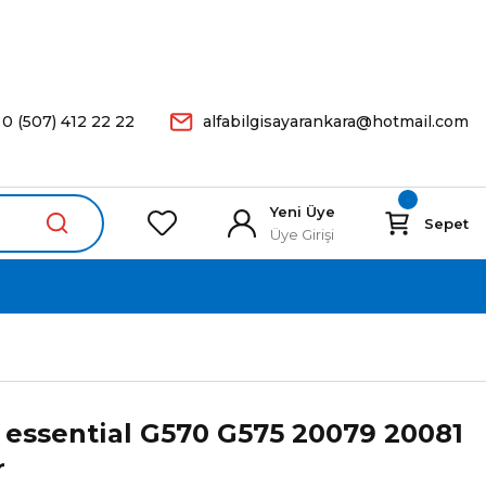
arişleriniz Aynı Gün Kargoda.
0 (507) 412 22 22
alfabilgisayarankara@hotmail.com
Yeni Üye
Sepet
Üye Girişi
essential G570 G575 20079 20081
r