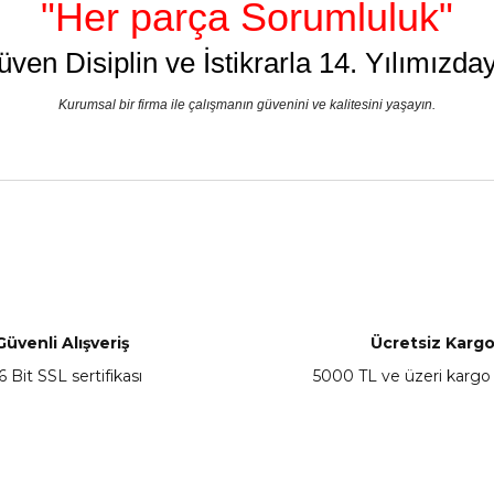
"Her parça Sorumluluk"
üven Disiplin ve İstikrarla 14. Yılımızday
Kurumsal bir firma ile çalışmanın güvenini ve kalitesini yaşayın.
nularda yetersiz gördüğünüz noktaları öneri formunu kullanarak tarafımız
Bu ürüne ilk yorumu siz yapın!
Yorum Yaz
Güvenli Alışveriş
Ücretsiz Karg
6 Bit SSL sertifikası
5000 TL ve üzeri kargo