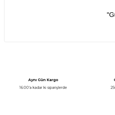
"G
Bu ürünün fiyat bilgisi, resim, ürün açıklamalarında ve diğer ko
Görüş ve önerileriniz için teşekkür ederiz.
Ürün resmi kalitesiz, bozuk veya görüntülenemiyor.
Ürün açıklamasında eksik bilgiler bulunuyor.
Aynı Gün Kargo
Ürün bilgilerinde hatalar bulunuyor.
16:00’a kadar ki siparişlerde
25
Ürün fiyatı diğer sitelerden daha pahalı.
Bu ürüne benzer farklı alternatifler olmalı.