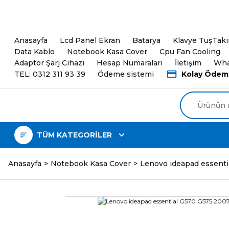
5000TL ve üzeri Alışveri
Anasayfa
Lcd Panel Ekran
Batarya
Klavye TuşTak
Data Kablo
Notebook Kasa Cover
Cpu Fan Cooling
Adaptör Şarj Cihazı
Hesap Numaraları
İletişim
Wha
TEL: 0312 311 93 39
Ödeme sistemi
Kolay Ödem
TÜM KATEGORİLER
Anasayfa
Notebook Kasa Cover
Lenovo ideapad essentia