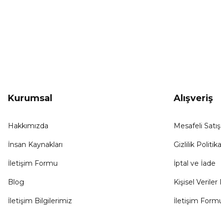
KAMPANYA HABERCİSİ
Hemen e-posta listemize kayıt ol, en güncel
kampanyalar, yenilikler ve duyuruları ilk öğrenen sen ol.
Kurumsal
Alışveriş
Hakkımızda
Mesafeli Satı
İnsan Kaynakları
Gizlilik Politika
İletişim Formu
İptal ve İade
Blog
Kişisel Veriler 
İletişim Bilgilerimiz
İletişim Form