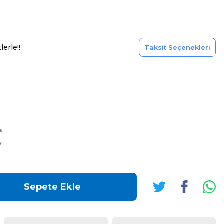
erle!!
Taksit Seçenekleri
a
V
Sepete Ekle