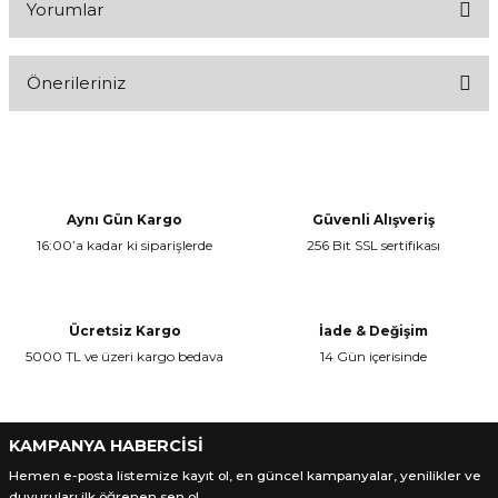
Yorumlar
Önerileriniz
Bu ürüne ilk yorumu siz yapın!
Bu ürünün fiyat bilgisi, resim, ürün açıklamalarında ve diğer
konularda yetersiz gördüğünüz noktaları öneri formunu kullanarak
Yorum Yaz
tarafımıza iletebilirsiniz.
Görüş ve önerileriniz için teşekkür ederiz.
Aynı Gün Kargo
Güvenli Alışveriş
16:00’a kadar ki siparişlerde
256 Bit SSL sertifikası
Ürün resmi kalitesiz, bozuk veya görüntülenemiyor.
Ürün açıklamasında eksik bilgiler bulunuyor.
Ürün bilgilerinde hatalar bulunuyor.
Ücretsiz Kargo
İade & Değişim
Ürün fiyatı diğer sitelerden daha pahalı.
5000 TL ve üzeri kargo bedava
14 Gün içerisinde
Bu ürüne benzer farklı alternatifler olmalı.
KAMPANYA HABERCİSİ
Hemen e-posta listemize kayıt ol, en güncel kampanyalar, yenilikler ve
duyuruları ilk öğrenen sen ol.