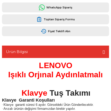
WhatsApp Sipariş
Toptan Sipariş Formu
L
Fiyat Teklifi Alın
Ürün Bilgisi
LENOVO
Işıklı Orjınal Aydınlatmalı
Klavye
Tuş Takımı
Klavye Garanti Koşulları
·
Klavye garanti süresi 6 aydır. Görseldeki Ürün Gönderilecektir.
·
Arızalı ürünün değişimi firmamızdan birebir yapılır.