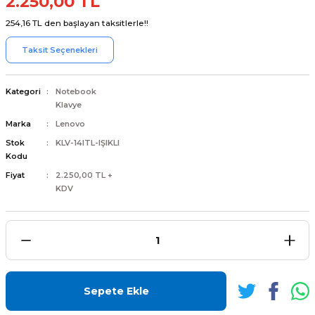
2.250,00 TL
254,16 TL den başlayan taksitlerle!!
Taksit Seçenekleri
L
ENS
Kategori
Notebook
Klavye
Marka
Lenovo
Stok
KLV-14ITL-IŞIKLI
Kodu
Fiyat
2.250,00 TL +
L
KDV
Sepete Ekle
L