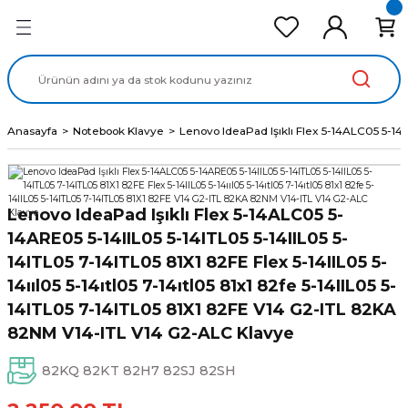
Geri Dön
Geri Dön
Geri Dön
Geri Dön
Geri Dön
cd Ekran Panel
Batarya
lavye
cd Data Kablo
Adaptör
Anasayfa
Notebook Klavye
Lenovo IdeaPad Işıklı Flex 5-14ALC05 5-14A
Lenovo IdeaPad Işıklı Flex 5-14ALC05 5-
14ARE05 5-14IIL05 5-14ITL05 5-14IIL05 5-
14ITL05 7-14ITL05 81X1 82FE Flex 5-14IIL05 5-
14ııl05 5-14ıtl05 7-14ıtl05 81x1 82fe 5-14IIL05 5-
14ITL05 7-14ITL05 81X1 82FE V14 G2-ITL 82KA
82NM V14-ITL V14 G2-ALC Klavye
82KQ 82KT 82H7 82SJ 82SH