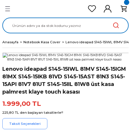
Geri Dön
Geri Dön
Geri Dön
Geri Dön
Geri Dön
cd Ekran Panel
Batarya
lavye
cd Data Kablo
Adaptör
Anasayfa
Notebook Kasa Cover
Lenovo ideapad S145-15IWL 81MV S145-
Lenovo ideapad S145-15IWL 81MV S145-15IGM
81MX S145-15IKB 81VD S145-15AST 81N3 S145-
15API 81V7 81UT S145-15IIL 81W8 üst kasa
palmrest klaye touch kasası
1.999,00 TL
225,80 TL den başlayan taksitlerle!!
Taksit Seçenekleri