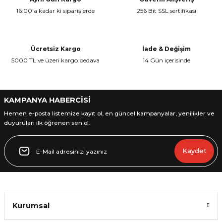
16:00’a kadar ki siparişlerde
256 Bit SSL sertifikası
Ürün resmi kalitesiz, bozuk veya görüntülenemiyor.
Ürün açıklamasında eksik bilgiler bulunuyor.
Ürün bilgilerinde hatalar bulunuyor.
Ücretsiz Kargo
İade & Değişim
Ürün fiyatı diğer sitelerden daha pahalı.
5000 TL ve üzeri kargo bedava
14 Gün içerisinde
Bu ürüne benzer farklı alternatifler olmalı.
KAMPANYA HABERCİSİ
Hemen e-posta listemize kayıt ol, en güncel kampanyalar, yenilikler ve
duyuruları ilk öğrenen sen ol.
Gönder
Kaydet
Kurumsal