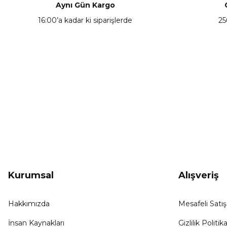
Ürün açıklamasında eksik bilgiler bulunuyor.
Aynı Gün Kargo
Ürün bilgilerinde hatalar bulunuyor.
16:00’a kadar ki siparişlerde
25
Ürün fiyatı diğer sitelerden daha pahalı.
Bu ürüne benzer farklı alternatifler olmalı.
KAMPANYA HABERCİSİ
Hemen e-posta listemize kayıt ol, en güncel
kampanyalar, yenilikler ve duyuruları ilk öğrenen sen ol.
Kurumsal
Alışveriş
Hakkımızda
Mesafeli Satı
İnsan Kaynakları
Gizlilik Politika