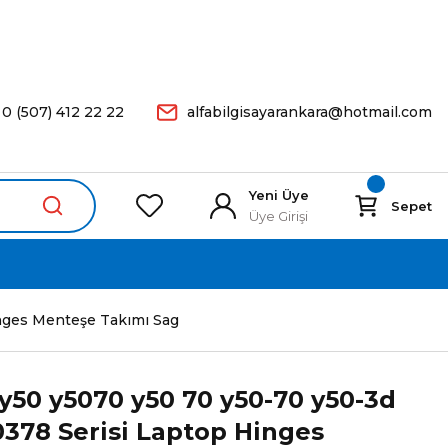
arişleriniz Aynı Gün Kargoda.
0 (507) 412 22 22
alfabilgisayarankara@hotmail.com
Yeni Üye
Sepet
Üye Girişi
inges Menteşe Takımı Sag
y50 y5070 y50 70 y50-70 y50-3d
0378 Serisi Laptop Hinges