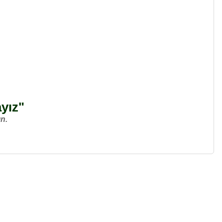
ayız"
n.
a iletebilirsiniz.