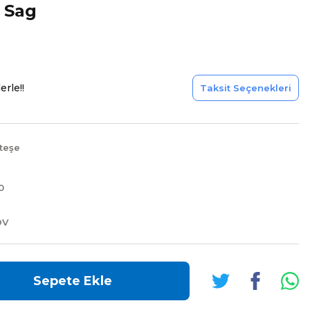
 Sag
erle!!
Taksit Seçenekleri
teşe
0
DV
Sepete Ekle