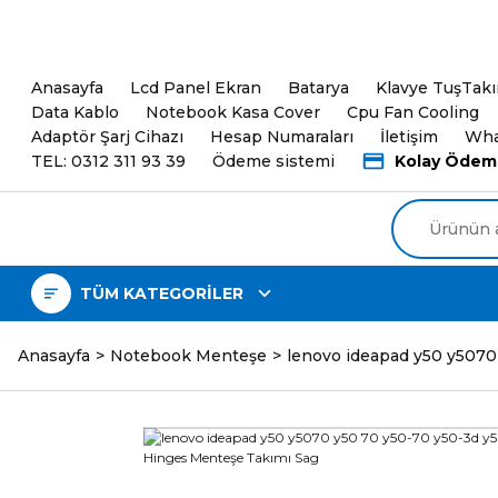
5000TL ve üzeri Alışveri
Anasayfa
Lcd Panel Ekran
Batarya
Klavye TuşTak
Data Kablo
Notebook Kasa Cover
Cpu Fan Cooling
Adaptör Şarj Cihazı
Hesap Numaraları
İletişim
Wha
TEL: 0312 311 93 39
Ödeme sistemi
Kolay Ödem
TÜM KATEGORİLER
Anasayfa
Notebook Menteşe
lenovo ideapad y50 y5070