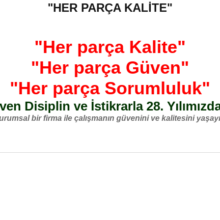
"HER PARÇA KALİTE"
"Her parça Kalite"
"Her parça Güven"
"Her parça Sorumluluk"
en Disiplin ve İstikrarla 28. Yılımızd
urumsal bir firma ile çalışmanın güvenini ve kalitesini yaşayı
nularda yetersiz gördüğünüz noktaları öneri formunu kullanarak tarafımız
Bu ürüne ilk yorumu siz yapın!
Yorum Yaz