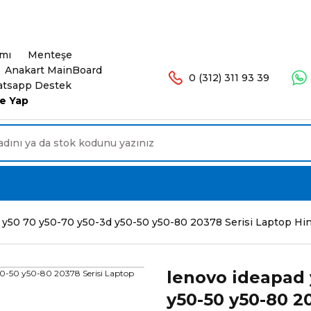
şlerinizde Ücretsiz Kargo. 16.00'a Kadar Olan Sip
ımı
Menteşe
Anakart MainBoard
0 (312) 311 93 39
tsapp Destek
e Yap
 y50 70 y50-70 y50-3d y50-50 y50-80 20378 Serisi Laptop H
lenovo ideapad 
y50-50 y50-80 2